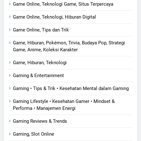
Game Online, Teknologi Game, Situs Terpercaya
Game Online, Teknologi, Hiburan Digital
Game Online, Tips dan Trik
Game, Hiburan, Pokémon, Trivia, Budaya Pop, Strategi
Game, Anime, Koleksi Karakter
Game, Hiburan, Teknologi
Gaming & Entertainment
Gaming • Tips & Trik • Kesehatan Mental dalam Gaming
Gaming Lifestyle • Kesehatan Gamer • Mindset &
Performa • Manajemen Energi
Gaming Reviews & Trends
Gaming, Slot Online