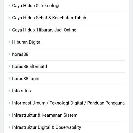
Gaya Hidup & Teknologi
Gaya Hidup Sehat & Kesehatan Tubuh
Gaya Hidup, Hiburan, Judi Online
Hiburan Digital
horas88
horas88 alternatif
horas88 login
info situs
Informasi Umum / Teknologi Digital / Panduan Pengguna
Infrastruktur & Keamanan Sistem
Infrastruktur Digital & Observability