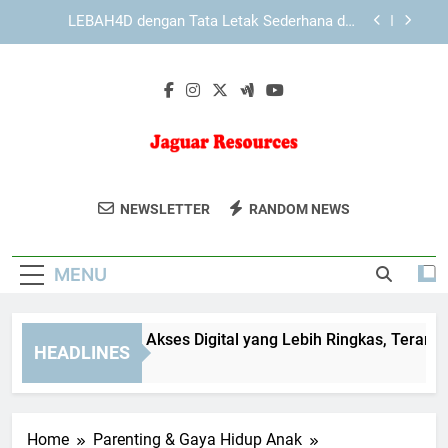
Skip
EDWINSLOT dan Perannya dalam Mendukung
to
Aktivitas Digital Harian
content
LEBAH4D dan Perannya dalam Mendukung
Aktivitas Digital Harian
EDWINSLOT untuk Akses Digital yang Lebih
Ringkas, Terarah, dan Efisien
LEBAH4D dengan Tata Letak Sederhana dan
Mudah Dipahami di Berbagai Perangkat
Jaguar
Jaguar Resources Menyediakan Solusi
EDWINSLOT dan Perannya dalam Mendukung
NEWSLETTER
RANDOM NEWS
Aktivitas Digital Harian
Resources
Konsultasi Energi Dan Sumber Daya
LEBAH4D dan Perannya dalam Mendukung
Yang Inovatif. Untuk Masa Depan Yang
Aktivitas Digital Harian
MENU
Berkelanjutan.
DWINSLOT untuk Akses Digital yang Lebih Ringkas, Terarah, da
HEADLINES
 Weeks Ago
Home
Parenting & Gaya Hidup Anak