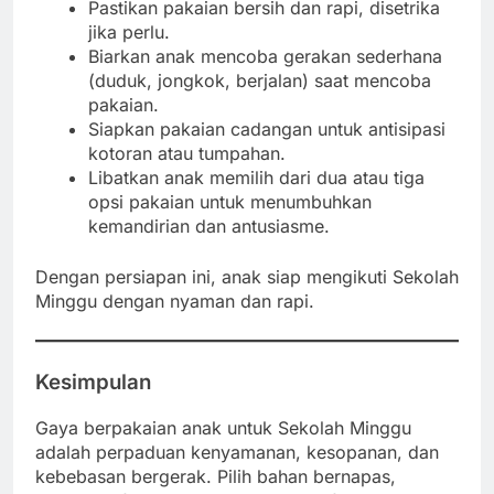
Pastikan pakaian bersih dan rapi, disetrika
jika perlu.
Biarkan anak mencoba gerakan sederhana
(duduk, jongkok, berjalan) saat mencoba
pakaian.
Siapkan pakaian cadangan untuk antisipasi
kotoran atau tumpahan.
Libatkan anak memilih dari dua atau tiga
opsi pakaian untuk menumbuhkan
kemandirian dan antusiasme.
Dengan persiapan ini, anak siap mengikuti Sekolah
Minggu dengan nyaman dan rapi.
Kesimpulan
Gaya berpakaian anak untuk Sekolah Minggu
adalah perpaduan kenyamanan, kesopanan, dan
kebebasan bergerak. Pilih bahan bernapas,