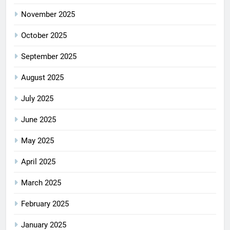
November 2025
October 2025
September 2025
August 2025
July 2025
June 2025
May 2025
April 2025
March 2025
February 2025
January 2025