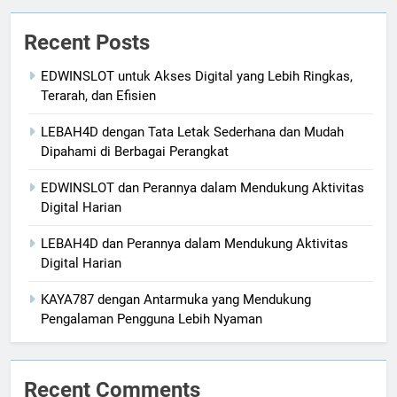
Recent Posts
EDWINSLOT untuk Akses Digital yang Lebih Ringkas,
Terarah, dan Efisien
LEBAH4D dengan Tata Letak Sederhana dan Mudah
Dipahami di Berbagai Perangkat
EDWINSLOT dan Perannya dalam Mendukung Aktivitas
Digital Harian
LEBAH4D dan Perannya dalam Mendukung Aktivitas
Digital Harian
KAYA787 dengan Antarmuka yang Mendukung
Pengalaman Pengguna Lebih Nyaman
Recent Comments