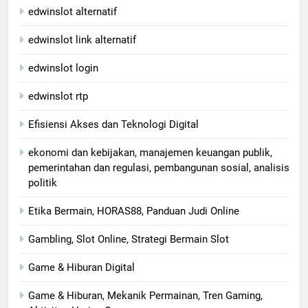
edwinslot alternatif
edwinslot link alternatif
edwinslot login
edwinslot rtp
Efisiensi Akses dan Teknologi Digital
ekonomi dan kebijakan, manajemen keuangan publik,
pemerintahan dan regulasi, pembangunan sosial, analisis
politik
Etika Bermain, HORAS88, Panduan Judi Online
Gambling, Slot Online, Strategi Bermain Slot
Game & Hiburan Digital
Game & Hiburan, Mekanik Permainan, Tren Gaming,