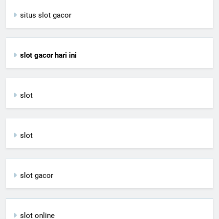
situs slot gacor
slot gacor hari ini
slot
slot
slot gacor
slot online