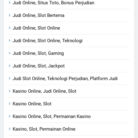
Judi Online, Situs Toto, Bonus Perjudian
Judi Online, Slot Bertema
Judi Online, Slot Online
Judi Online, Slot Online, Teknologi
Judi Online, Slot, Gaming
Judi Online, Slot, Jackpot
Judi Slot Online, Teknologi Perjudian, Platform Judi
Kasino Online, Judi Online, Slot
Kasino Online, Slot
Kasino Online, Slot, Permainan Kasino
Kasino, Slot, Permainan Online