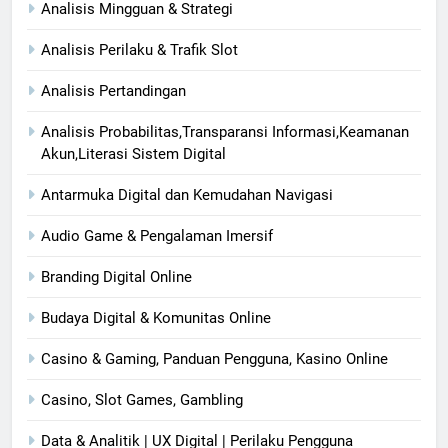
Analisis Mingguan & Strategi
Analisis Perilaku & Trafik Slot
Analisis Pertandingan
Analisis Probabilitas,Transparansi Informasi,Keamanan
Akun,Literasi Sistem Digital
Antarmuka Digital dan Kemudahan Navigasi
Audio Game & Pengalaman Imersif
Branding Digital Online
Budaya Digital & Komunitas Online
Casino & Gaming, Panduan Pengguna, Kasino Online
Casino, Slot Games, Gambling
Data & Analitik | UX Digital | Perilaku Pengguna