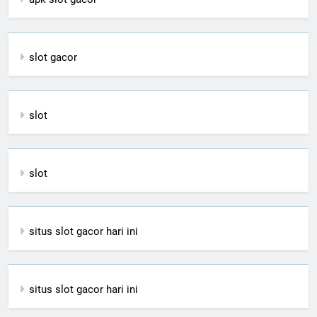
slot gacor
slot
slot
situs slot gacor hari ini
situs slot gacor hari ini