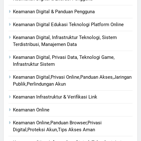
Keamanan Digital & Panduan Pengguna
Keamanan Digital Edukasi Teknologi Platform Online
Keamanan Digital, Infrastruktur Teknologi, Sistem
Terdistribusi, Manajemen Data
Keamanan Digital, Privasi Data, Teknologi Game,
Infrastruktur Sistem
Keamanan Digital,Privasi Online,Panduan Akses,Jaringan
Publik,Perlindungan Akun
Keamanan Infrastruktur & Verifikasi Link
Keamanan Online
Keamanan Online,Panduan Browser,Privasi
Digital,Proteksi Akun,Tips Akses Aman