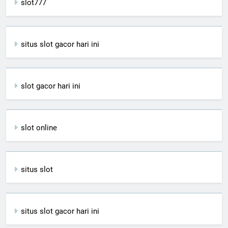
slot777
situs slot gacor hari ini
slot gacor hari ini
slot online
situs slot
situs slot gacor hari ini