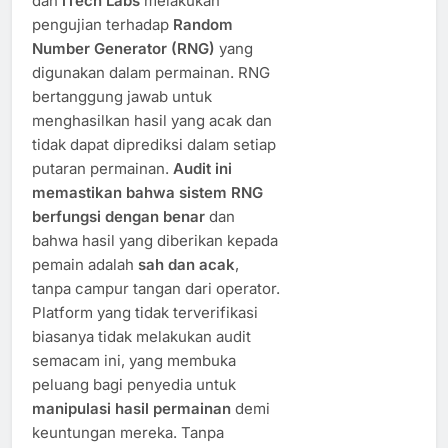
dan
iTech Labs
melakukan
pengujian terhadap
Random
Number Generator (RNG)
yang
digunakan dalam permainan. RNG
bertanggung jawab untuk
menghasilkan hasil yang acak dan
tidak dapat diprediksi dalam setiap
putaran permainan.
Audit ini
memastikan bahwa sistem RNG
berfungsi dengan benar
dan
bahwa hasil yang diberikan kepada
pemain adalah
sah dan acak
,
tanpa campur tangan dari operator.
Platform yang tidak terverifikasi
biasanya tidak melakukan audit
semacam ini, yang membuka
peluang bagi penyedia untuk
manipulasi hasil permainan
demi
keuntungan mereka. Tanpa