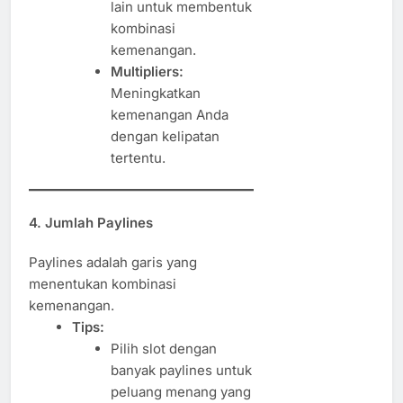
lain untuk membentuk
kombinasi
kemenangan.
Multipliers:
Meningkatkan
kemenangan Anda
dengan kelipatan
tertentu.
4.
Jumlah Paylines
Paylines adalah garis yang
menentukan kombinasi
kemenangan.
Tips:
Pilih slot dengan
banyak paylines untuk
peluang menang yang