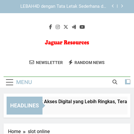
Skip
EDWINSLOT dan Perannya dalam Mendukung
to
Aktivitas Digital Harian
content
LEBAH4D dan Perannya dalam Mendukung
Aktivitas Digital Harian
EDWINSLOT untuk Akses Digital yang Lebih
Ringkas, Terarah, dan Efisien
LEBAH4D dengan Tata Letak Sederhana dan
Mudah Dipahami di Berbagai Perangkat
Jaguar
Jaguar Resources Menyediakan Solusi
EDWINSLOT dan Perannya dalam Mendukung
NEWSLETTER
RANDOM NEWS
Aktivitas Digital Harian
Resources
Konsultasi Energi Dan Sumber Daya
LEBAH4D dan Perannya dalam Mendukung
Yang Inovatif. Untuk Masa Depan Yang
Aktivitas Digital Harian
MENU
Berkelanjutan.
WINSLOT untuk Akses Digital yang Lebih Ringkas, Terarah, dan
HEADLINES
Weeks Ago
Home
slot online