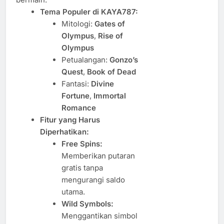
Tema Populer di KAYA787:
Mitologi:
Gates of
Olympus
,
Rise of
Olympus
Petualangan:
Gonzo’s
Quest
,
Book of Dead
Fantasi:
Divine
Fortune
,
Immortal
Romance
Fitur yang Harus
Diperhatikan:
Free Spins:
Memberikan putaran
gratis tanpa
mengurangi saldo
utama.
Wild Symbols:
Menggantikan simbol