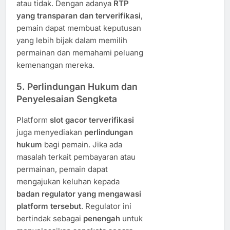
atau tidak. Dengan adanya
RTP
yang transparan dan terverifikasi
,
pemain dapat membuat keputusan
yang lebih bijak dalam memilih
permainan dan memahami peluang
kemenangan mereka.
5. Perlindungan Hukum dan
Penyelesaian Sengketa
Platform
slot gacor terverifikasi
juga menyediakan
perlindungan
hukum
bagi pemain. Jika ada
masalah terkait pembayaran atau
permainan, pemain dapat
mengajukan keluhan kepada
badan regulator yang mengawasi
platform tersebut
. Regulator ini
bertindak sebagai
penengah
untuk