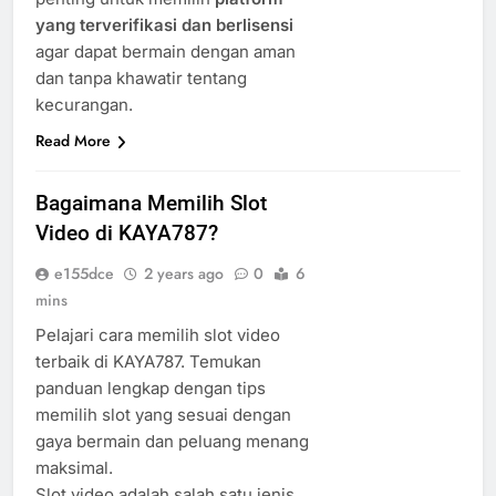
yang terverifikasi dan berlisensi
agar dapat bermain dengan aman
dan tanpa khawatir tentang
kecurangan.
Read More
Bagaimana Memilih Slot
Video di KAYA787?
e155dce
2 years ago
0
6
mins
Pelajari cara memilih slot video
terbaik di KAYA787. Temukan
panduan lengkap dengan tips
memilih slot yang sesuai dengan
gaya bermain dan peluang menang
maksimal.
Slot video adalah salah satu jenis