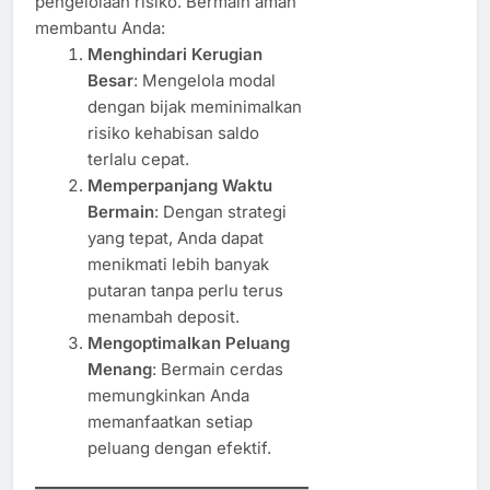
pengelolaan risiko. Bermain aman
membantu Anda:
Menghindari Kerugian
Besar
: Mengelola modal
dengan bijak meminimalkan
risiko kehabisan saldo
terlalu cepat.
Memperpanjang Waktu
Bermain
: Dengan strategi
yang tepat, Anda dapat
menikmati lebih banyak
putaran tanpa perlu terus
menambah deposit.
Mengoptimalkan Peluang
Menang
: Bermain cerdas
memungkinkan Anda
memanfaatkan setiap
peluang dengan efektif.