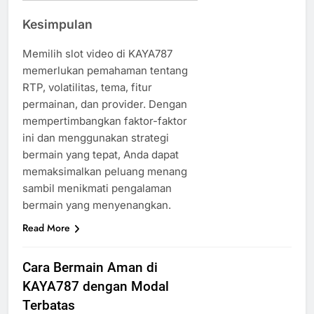
Kesimpulan
Memilih slot video di KAYA787
memerlukan pemahaman tentang
RTP, volatilitas, tema, fitur
permainan, dan provider. Dengan
mempertimbangkan faktor-faktor
ini dan menggunakan strategi
bermain yang tepat, Anda dapat
memaksimalkan peluang menang
sambil menikmati pengalaman
bermain yang menyenangkan.
Read More
Cara Bermain Aman di
KAYA787 dengan Modal
Terbatas