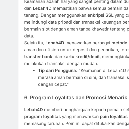
Keamanan adalah hal yang sangat penting dalam dun
dan
Lebah4D
memastikan bahwa semua pemain da
tenang. Dengan menggunakan
enkripsi SSL
yang ca
melindungi data pribadi dan transaksi keuangan pe
bermain slot dengan aman tanpa khawatir tentang 
data.
Selain itu,
Lebah4D
menawarkan berbagai
metode
aman dan efisien untuk deposit dan penarikan, te
transfer bank
, dan
kartu kredit/debit
, memungkink
melakukan transaksi dengan mudah.
Tip dari Pengguna:
“Keamanan di Lebah4D sa
merasa aman bermain di sini, dan transaksi s
dengan cepat.”
6. Program Loyalitas dan Promosi Menarik
Lebah4D
memberi penghargaan kepada pemain seti
program loyalitas
yang menawarkan
poin loyalitas
memasang taruhan. Poin ini dapat ditukarkan deng