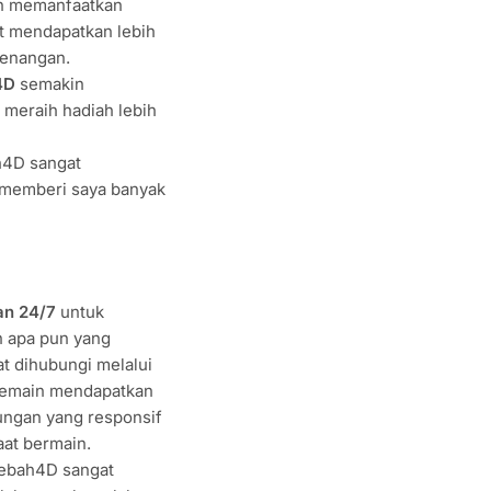
an memanfaatkan
t mendapatkan lebih
menangan.
4D
semakin
meraih hadiah lebih
h4D sangat
 memberi saya banyak
an 24/7
untuk
 apa pun yang
t dihubungi melalui
pemain mendapatkan
ngan yang responsif
aat bermain.
Lebah4D sangat