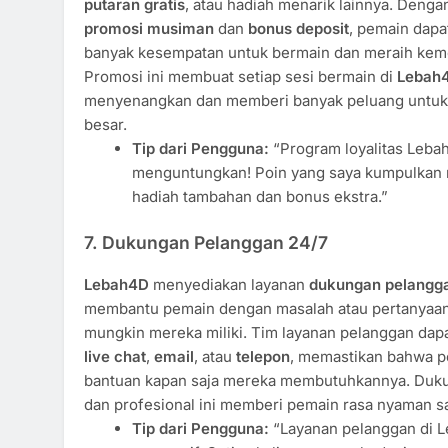
putaran gratis
, atau hadiah menarik lainnya. Deng
promosi musiman
dan
bonus deposit
, pemain dapa
banyak kesempatan untuk bermain dan meraih ke
Promosi ini membuat setiap sesi bermain di
Lebah
menyenangkan dan memberi banyak peluang untuk 
besar.
Tip dari Pengguna:
“Program loyalitas Leba
menguntungkan! Poin yang saya kumpulkan
hadiah tambahan dan bonus ekstra.”
7. Dukungan Pelanggan 24/7
Lebah4D
menyediakan layanan
dukungan pelangg
membantu pemain dengan masalah atau pertanyaan
mungkin mereka miliki. Tim layanan pelanggan dapa
live chat
,
email
, atau
telepon
, memastikan bahwa 
bantuan kapan saja mereka membutuhkannya. Duku
dan profesional ini memberi pemain rasa nyaman s
Tip dari Pengguna:
“Layanan pelanggan di 