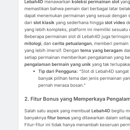
Lebah4D
menawarkan
koleksi permainan slot
yang 
memastikan bahwa pemain dari berbagai latar bela
dapat menemukan permainan yang sesuai dengan s
dari
slot klasik
yang sederhana hingga
slot video
de
yang lebih kompleks, platform ini memiliki sesuatu 
Beberapa permainan slot di Lebah4D juga terinspir
mitologi
, dan
cerita petualangan
, memberi pemain
yang lebih imersif. Dengan
tema yang beragam
da
setiap permainan memberikan pengalaman yang be
pengalaman bermain yang unik
yang tak terlupaka
Tip dari Pengguna:
“Slot di Lebah4D sangat 
banyak pilihan tema dan jenis permainan ya
pernah merasa bosan.”
2. Fitur Bonus yang Memperkaya Pengala
Salah satu aspek yang membuat
Lebah4D
begitu m
banyaknya
fitur bonus
yang ditawarkan dalam setiap
Fitur-fitur ini tidak hanya menambah keseruan perm