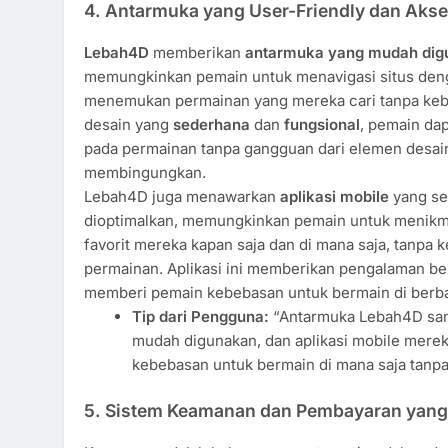
4. Antarmuka yang User-Friendly dan Aks
Lebah4D
memberikan
antarmuka yang mudah dig
memungkinkan pemain untuk menavigasi situs den
menemukan permainan yang mereka cari tanpa ke
desain yang
sederhana
dan
fungsional
, pemain da
pada permainan tanpa gangguan dari elemen desai
membingungkan.
Lebah4D juga menawarkan
aplikasi mobile
yang s
dioptimalkan, memungkinkan pemain untuk menikma
favorit mereka kapan saja dan di mana saja, tanpa k
permainan. Aplikasi ini memberikan pengalaman be
memberi pemain kebebasan untuk bermain di berba
Tip dari Pengguna:
“Antarmuka Lebah4D san
mudah digunakan, dan aplikasi mobile mere
kebebasan untuk bermain di mana saja tanpa
5. Sistem Keamanan dan Pembayaran yang