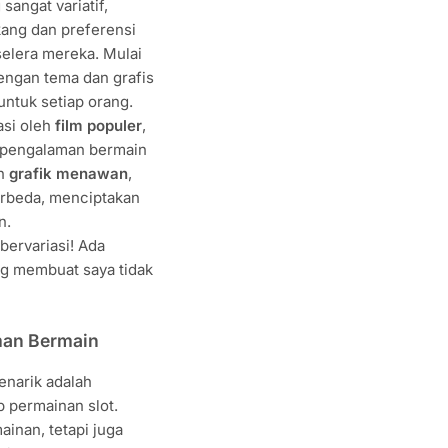
sangat variatif,
kang dan preferensi
elera mereka. Mulai
ngan tema dan grafis
untuk setiap orang.
asi oleh
film populer
,
 pengalaman bermain
n
grafik menawan
,
rbeda, menciptakan
n.
bervariasi! Ada
ng membuat saya tidak
man Bermain
enarik adalah
 permainan slot.
ainan, tetapi juga