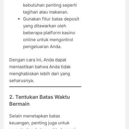
kebutuhan penting seperti
tagihan atau makanan.
Gunakan fitur batas deposit
yang ditawarkan oleh
beberapa platform kasino
online untuk mengontrol
pengeluaran Anda.
Dengan cara ini, Anda dapat
memastikan bahwa Anda tidak
menghabiskan lebih dari yang
seharusnya.
2.
Tentukan Batas Waktu
Bermain
Selain menetapkan batas
keuangan, penting juga untuk