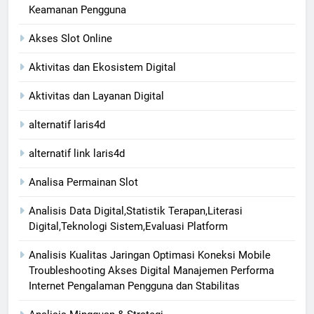
Keamanan Pengguna
Akses Slot Online
Aktivitas dan Ekosistem Digital
Aktivitas dan Layanan Digital
alternatif laris4d
alternatif link laris4d
Analisa Permainan Slot
Analisis Data Digital,Statistik Terapan,Literasi
Digital,Teknologi Sistem,Evaluasi Platform
Analisis Kualitas Jaringan Optimasi Koneksi Mobile
Troubleshooting Akses Digital Manajemen Performa
Internet Pengalaman Pengguna dan Stabilitas