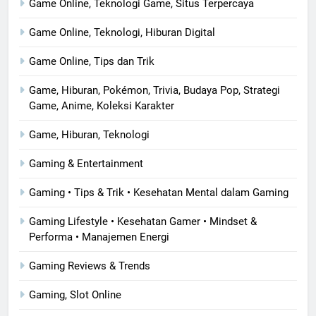
Game Online, Teknologi Game, Situs Terpercaya
Game Online, Teknologi, Hiburan Digital
Game Online, Tips dan Trik
Game, Hiburan, Pokémon, Trivia, Budaya Pop, Strategi
Game, Anime, Koleksi Karakter
Game, Hiburan, Teknologi
Gaming & Entertainment
Gaming • Tips & Trik • Kesehatan Mental dalam Gaming
Gaming Lifestyle • Kesehatan Gamer • Mindset &
Performa • Manajemen Energi
Gaming Reviews & Trends
Gaming, Slot Online