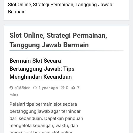
Slot Online, Strategi Permainan, Tanggung Jawab
Bermain
Slot Online, Strategi Permainan,
Tanggung Jawab Bermain
Bermain Slot Secara
Bertanggung Jawab: Tips
Menghindari Kecanduan
e155dce
1 year ago
0
7
mins
Pelajari tips bermain slot secara
bertanggung jawab agar terhindar
dari kecanduan. Dapatkan panduan
mengelola keuangan, waktu, dan
emosi saat bermain slot online.