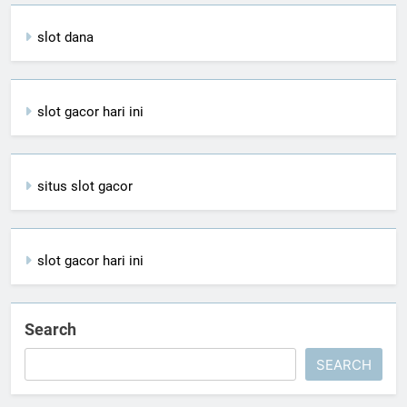
slot dana
slot gacor hari ini
situs slot gacor
slot gacor hari ini
Search
SEARCH