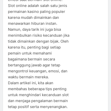
Slot online adalah salah satu jenis
permainan kasino paling populer
karena mudah dimainkan dan
menawarkan hiburan instan.
Namun, daya tarik ini juga bisa
menimbulkan risiko kecanduan jika
tidak dimainkan dengan bijak. Oleh
karena itu, penting bagi setiap
pemain untuk memahami
bagaimana bermain secara
bertanggung jawab agar tetap
mengontrol keuangan, emosi, dan
waktu bermain mereka.
Dalam artikel ini, kita akan
membahas beberapa tips penting
untuk menghindari kecanduan slot
dan menjaga pengalaman bermain
tetap positif serta menyenangkan.