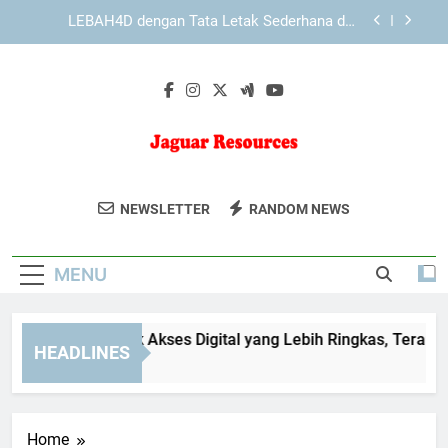
Skip
EDWINSLOT dan Perannya dalam Mendukung
to
Aktivitas Digital Harian
content
LEBAH4D dan Perannya dalam Mendukung
Aktivitas Digital Harian
EDWINSLOT untuk Akses Digital yang Lebih
Ringkas, Terarah, dan Efisien
LEBAH4D dengan Tata Letak Sederhana dan
Mudah Dipahami di Berbagai Perangkat
Jaguar
Jaguar Resources Menyediakan Solusi
EDWINSLOT dan Perannya dalam Mendukung
NEWSLETTER
RANDOM NEWS
Aktivitas Digital Harian
Resources
Konsultasi Energi Dan Sumber Daya
LEBAH4D dan Perannya dalam Mendukung
Yang Inovatif. Untuk Masa Depan Yang
Aktivitas Digital Harian
MENU
Berkelanjutan.
WINSLOT untuk Akses Digital yang Lebih Ringkas, Terarah, dan
HEADLINES
Weeks Ago
Home