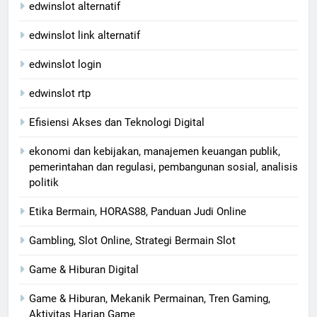
edwinslot alternatif
edwinslot link alternatif
edwinslot login
edwinslot rtp
Efisiensi Akses dan Teknologi Digital
ekonomi dan kebijakan, manajemen keuangan publik,
pemerintahan dan regulasi, pembangunan sosial, analisis
politik
Etika Bermain, HORAS88, Panduan Judi Online
Gambling, Slot Online, Strategi Bermain Slot
Game & Hiburan Digital
Game & Hiburan, Mekanik Permainan, Tren Gaming,
Aktivitas Harian Game