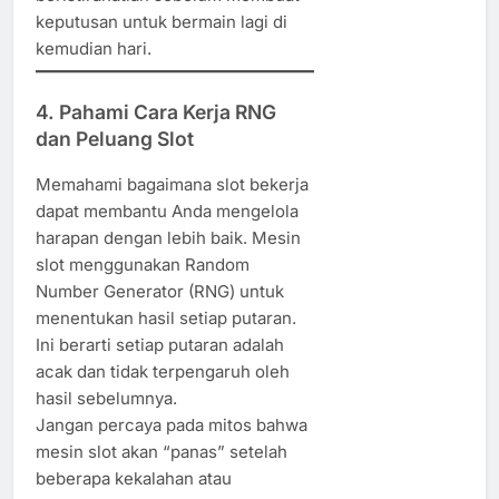
keputusan untuk bermain lagi di
kemudian hari.
4.
Pahami Cara Kerja RNG
dan Peluang Slot
Memahami bagaimana slot bekerja
dapat membantu Anda mengelola
harapan dengan lebih baik. Mesin
slot menggunakan Random
Number Generator (RNG) untuk
menentukan hasil setiap putaran.
Ini berarti setiap putaran adalah
acak dan tidak terpengaruh oleh
hasil sebelumnya.
Jangan percaya pada mitos bahwa
mesin slot akan “panas” setelah
beberapa kekalahan atau