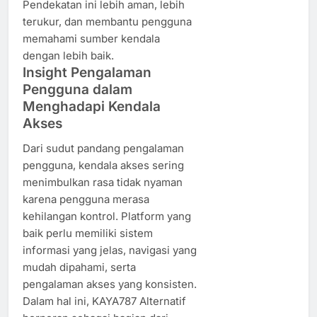
Pendekatan ini lebih aman, lebih
terukur, dan membantu pengguna
memahami sumber kendala
dengan lebih baik.
Insight Pengalaman
Pengguna dalam
Menghadapi Kendala
Akses
Dari sudut pandang pengalaman
pengguna, kendala akses sering
menimbulkan rasa tidak nyaman
karena pengguna merasa
kehilangan kontrol. Platform yang
baik perlu memiliki sistem
informasi yang jelas, navigasi yang
mudah dipahami, serta
pengalaman akses yang konsisten.
Dalam hal ini, KAYA787 Alternatif