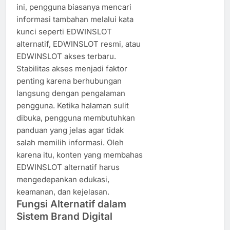
ini, pengguna biasanya mencari
informasi tambahan melalui kata
kunci seperti EDWINSLOT
alternatif, EDWINSLOT resmi, atau
EDWINSLOT akses terbaru.
Stabilitas akses menjadi faktor
penting karena berhubungan
langsung dengan pengalaman
pengguna. Ketika halaman sulit
dibuka, pengguna membutuhkan
panduan yang jelas agar tidak
salah memilih informasi. Oleh
karena itu, konten yang membahas
EDWINSLOT alternatif harus
mengedepankan edukasi,
keamanan, dan kejelasan.
Fungsi Alternatif dalam
Sistem Brand Digital