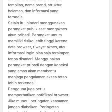
tampilan, nama brand, struktur
halaman, dan informasi yang
tersedia.
Selain itu, hindari menggunakan
perangkat publik saat mengakses
akun pribadi. Perangkat umum
memiliki risiko lebih tinggi karena
data browser, riwayat akses, atau
informasi login bisa saja tersimpan
tanpa disadari. Menggunakan
perangkat pribadi dengan koneksi
yang aman akan membantu
menjaga pengalaman akses tetap
lebih terkendali.
Pengguna juga perlu
memperhatikan notifikasi browser.
Jika muncul peringatan keamanan,
jangan diabaikan. Peringatan