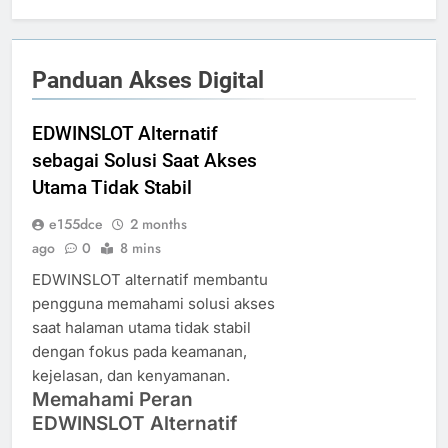
Panduan Akses Digital
EDWINSLOT Alternatif
sebagai Solusi Saat Akses
Utama Tidak Stabil
e155dce
2 months
ago
0
8 mins
EDWINSLOT alternatif membantu
pengguna memahami solusi akses
saat halaman utama tidak stabil
dengan fokus pada keamanan,
kejelasan, dan kenyamanan.
Memahami Peran
EDWINSLOT Alternatif