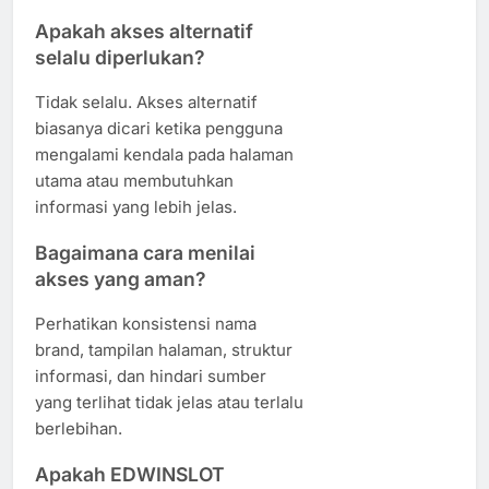
Apakah akses alternatif
selalu diperlukan?
Tidak selalu. Akses alternatif
biasanya dicari ketika pengguna
mengalami kendala pada halaman
utama atau membutuhkan
informasi yang lebih jelas.
Bagaimana cara menilai
akses yang aman?
Perhatikan konsistensi nama
brand, tampilan halaman, struktur
informasi, dan hindari sumber
yang terlihat tidak jelas atau terlalu
berlebihan.
Apakah EDWINSLOT