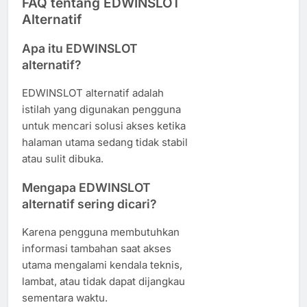
FAQ tentang EDWINSLOT
Alternatif
Apa itu EDWINSLOT
alternatif?
EDWINSLOT alternatif adalah
istilah yang digunakan pengguna
untuk mencari solusi akses ketika
halaman utama sedang tidak stabil
atau sulit dibuka.
Mengapa EDWINSLOT
alternatif sering dicari?
Karena pengguna membutuhkan
informasi tambahan saat akses
utama mengalami kendala teknis,
lambat, atau tidak dapat dijangkau
sementara waktu.