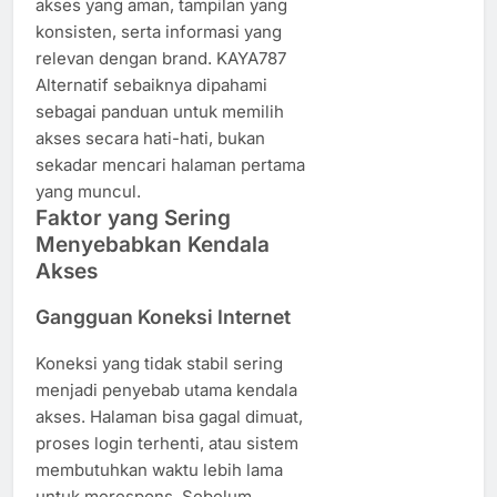
akses yang aman, tampilan yang
konsisten, serta informasi yang
relevan dengan brand. KAYA787
Alternatif sebaiknya dipahami
sebagai panduan untuk memilih
akses secara hati-hati, bukan
sekadar mencari halaman pertama
yang muncul.
Faktor yang Sering
Menyebabkan Kendala
Akses
Gangguan Koneksi Internet
Koneksi yang tidak stabil sering
menjadi penyebab utama kendala
akses. Halaman bisa gagal dimuat,
proses login terhenti, atau sistem
membutuhkan waktu lebih lama
untuk merespons. Sebelum