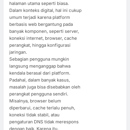
halaman utama seperti biasa.
Dalam konteks digital, hal ini cukup
umum terjadi karena platform
berbasis web bergantung pada
banyak komponen, seperti server,
koneksi internet, browser, cache
perangkat, hingga konfigurasi
jaringan.
Sebagian pengguna mungkin
langsung menganggap bahwa
kendala berasal dari platform.
Padahal, dalam banyak kasus,
masalah juga bisa disebabkan oleh
perangkat pengguna sendiri.
Misalnya, browser belum
diperbarui, cache terlalu penuh,
koneksi tidak stabil, atau
pengaturan DNS tidak merespons
dengan baik. Karena itu,