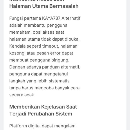
Halaman Utama Bermasalah
Fungsi pertama KAYA787 Alternatif
adalah membantu pengguna
memahami opsi akses saat
halaman utama tidak dapat dibuka.
Kendala seperti timeout, halaman
kosong, atau pesan error dapat
membuat pengguna bingung.
Dengan adanya panduan alternatif,
pengguna dapat mengetahui
langkah yang lebih sistematis
tanpa harus mencoba banyak cara
secara acak.
Memberikan Kejelasan Saat
Terjadi Perubahan Sistem
Platform digital dapat mengalami