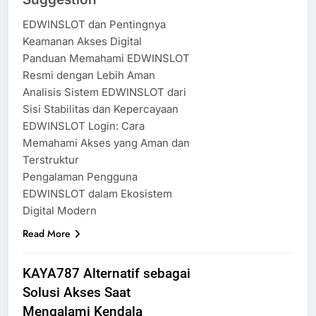
EDWINSLOT dan Pentingnya
Keamanan Akses Digital
Panduan Memahami EDWINSLOT
Resmi dengan Lebih Aman
Analisis Sistem EDWINSLOT dari
Sisi Stabilitas dan Kepercayaan
EDWINSLOT Login: Cara
Memahami Akses yang Aman dan
Terstruktur
Pengalaman Pengguna
EDWINSLOT dalam Ekosistem
Digital Modern
Read More
KAYA787 Alternatif sebagai
Solusi Akses Saat
Mengalami Kendala