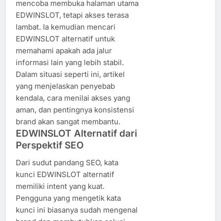
mencoba membuka halaman utama
EDWINSLOT, tetapi akses terasa
lambat. Ia kemudian mencari
EDWINSLOT alternatif untuk
memahami apakah ada jalur
informasi lain yang lebih stabil.
Dalam situasi seperti ini, artikel
yang menjelaskan penyebab
kendala, cara menilai akses yang
aman, dan pentingnya konsistensi
brand akan sangat membantu.
EDWINSLOT Alternatif dari
Perspektif SEO
Dari sudut pandang SEO, kata
kunci EDWINSLOT alternatif
memiliki intent yang kuat.
Pengguna yang mengetik kata
kunci ini biasanya sudah mengenal