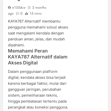
e155dce
2 months
ago
0
15 mins
KAYA787 Alternatif membantu
pengguna memahami solusi akses
saat mengalami kendala dengan
panduan aman, jelas, dan mudah
dipahami.
Memahami Peran
KAYA787 Alternatif dalam
Akses Digital
Dalam penggunaan platform
digital, kendala akses bisa terjadi
karena berbagai faktor, mulai dari
gangguan jaringan, perubahan
sistem, pemeliharaan teknis,
hingga pembatasan tertentu pada
perangkat atau koneksi pengguna.