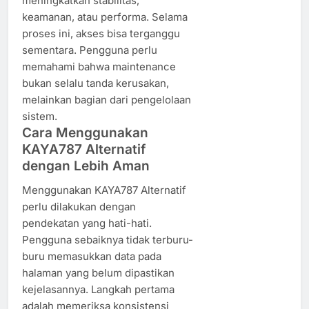
meningkatkan stabilitas,
keamanan, atau performa. Selama
proses ini, akses bisa terganggu
sementara. Pengguna perlu
memahami bahwa maintenance
bukan selalu tanda kerusakan,
melainkan bagian dari pengelolaan
sistem.
Cara Menggunakan
KAYA787 Alternatif
dengan Lebih Aman
Menggunakan KAYA787 Alternatif
perlu dilakukan dengan
pendekatan yang hati-hati.
Pengguna sebaiknya tidak terburu-
buru memasukkan data pada
halaman yang belum dipastikan
kejelasannya. Langkah pertama
adalah memeriksa konsistensi