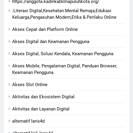
https://anggota.kadinkablimapuluhkota.org/
:Literasi Digital,Kesehatan Mental Remaja,Edukasi
Keluarga,Pengasuhan Modern,Etika & Perilaku Online
Akses Cepat dan Platform Online
Akses Digital dan Keamanan Pengguna
Akses Digital, Solusi Kendala, Keamanan Pengguna
Akses Mobile, Pengalaman Digital, Panduan Browser,
Keamanan Pengguna
Akses Slot Online
Aktivitas dan Ekosistem Digital
Aktivitas dan Layanan Digital
alternatif laris4d