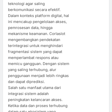
teknologi agar saling
berkomunikasi secara efektif.
Dalam konteks platform digital, hal
ini mencakup pengelolaan akses,
pemrosesan data, hingga
mekanisme keamanan. Corlaslot
mengembangkan pendekatan
terintegrasi untuk menghindari
fragmentasi sistem yang dapat
memperlambat respons atau
memicu gangguan. Dengan sistem
yang saling terhubung, alur
penggunaan menjadi lebih ringkas
dan dapat diprediksi.
Salah satu manfaat utama dari
integrasi sistem adalah
peningkatan kelancaran akses.
Ketika data dan proses terhubung
dalam satu ekosistem yang