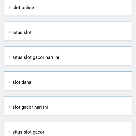
slot online
situs slot
situs slot gacor hari ini
slot dana
slot gacor hari ini
situs slot gacor