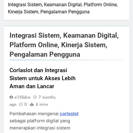
Integrasi Sistem, Keamanan Digital, Platform Online,
Kinerja Sistem, Pengalaman Pengguna
Integrasi Sistem, Keamanan Digital,
Platform Online, Kinerja Sistem,
Pengalaman Pengguna
Corlaslot dan Integrasi
Sistem untuk Akses Lebih
Aman dan Lancar
e155dce
7 months
ago
0
6 mins
Pembahasan mengenai
corlaslot
sebagai platform digital yang
menerapkan integrasi sistem