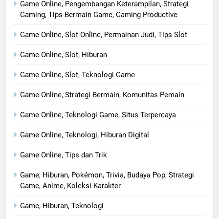
Game Online, Pengembangan Keterampilan, Strategi
Gaming, Tips Bermain Game, Gaming Productive
Game Online, Slot Online, Permainan Judi, Tips Slot
Game Online, Slot, Hiburan
Game Online, Slot, Teknologi Game
Game Online, Strategi Bermain, Komunitas Pemain
Game Online, Teknologi Game, Situs Terpercaya
Game Online, Teknologi, Hiburan Digital
Game Online, Tips dan Trik
Game, Hiburan, Pokémon, Trivia, Budaya Pop, Strategi
Game, Anime, Koleksi Karakter
Game, Hiburan, Teknologi