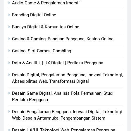
Audio Game & Pengalaman Imersif
Branding Digital Online
Budaya Digital & Komunitas Online
Casino & Gaming, Panduan Pengguna, Kasino Online
Casino, Slot Games, Gambling
Data & Analitik | UX Digital | Perilaku Pengguna
Desain Digital, Pengalaman Pengguna, Inovasi Teknologi,
Aksesibilitas Web, Transformasi Digital
Desain Game Digital, Analisis Pola Permainan, Studi
Perilaku Pengguna
Desain Pengalaman Pengguna, Inovasi Digital, Teknologi
Web, Desain Antarmuka, Pengembangan Sistem
Desain UX/UI, Teknologi Web, Pengalaman Pengguna,