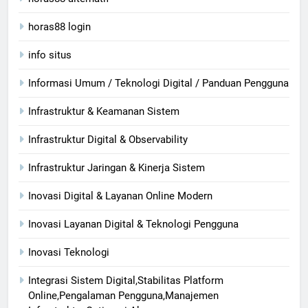
horas88 login
info situs
Informasi Umum / Teknologi Digital / Panduan Pengguna
Infrastruktur & Keamanan Sistem
Infrastruktur Digital & Observability
Infrastruktur Jaringan & Kinerja Sistem
Inovasi Digital & Layanan Online Modern
Inovasi Layanan Digital & Teknologi Pengguna
Inovasi Teknologi
Integrasi Sistem Digital,Stabilitas Platform
Online,Pengalaman Pengguna,Manajemen