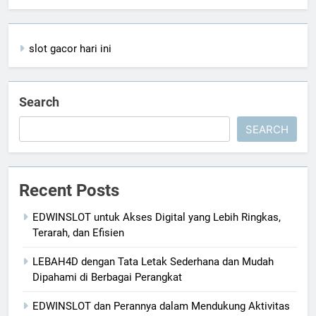
slot gacor hari ini
Search
SEARCH
Recent Posts
EDWINSLOT untuk Akses Digital yang Lebih Ringkas,
Terarah, dan Efisien
LEBAH4D dengan Tata Letak Sederhana dan Mudah
Dipahami di Berbagai Perangkat
EDWINSLOT dan Perannya dalam Mendukung Aktivitas