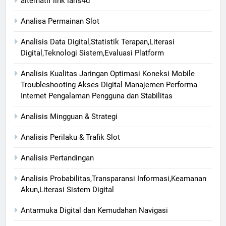
alternatif link laris4d
Analisa Permainan Slot
Analisis Data Digital,Statistik Terapan,Literasi
Digital,Teknologi Sistem,Evaluasi Platform
Analisis Kualitas Jaringan Optimasi Koneksi Mobile
Troubleshooting Akses Digital Manajemen Performa
Internet Pengalaman Pengguna dan Stabilitas
Analisis Mingguan & Strategi
Analisis Perilaku & Trafik Slot
Analisis Pertandingan
Analisis Probabilitas,Transparansi Informasi,Keamanan
Akun,Literasi Sistem Digital
Antarmuka Digital dan Kemudahan Navigasi