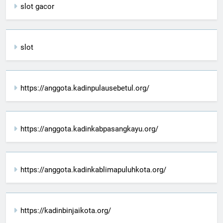
slot gacor
slot
https://anggota.kadinpulausebetul.org/
https://anggota.kadinkabpasangkayu.org/
https://anggota.kadinkablimapuluhkota.org/
https://kadinbinjaikota.org/