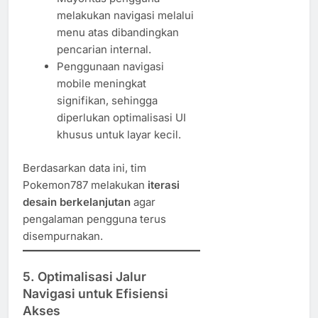
melakukan navigasi melalui
menu atas dibandingkan
pencarian internal.
Penggunaan navigasi
mobile meningkat
signifikan, sehingga
diperlukan optimalisasi UI
khusus untuk layar kecil.
Berdasarkan data ini, tim
Pokemon787 melakukan
iterasi
desain berkelanjutan
agar
pengalaman pengguna terus
disempurnakan.
5. Optimalisasi Jalur
Navigasi untuk Efisiensi
Akses