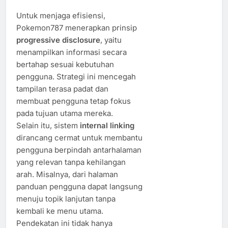
Untuk menjaga efisiensi,
Pokemon787 menerapkan prinsip
progressive disclosure
, yaitu
menampilkan informasi secara
bertahap sesuai kebutuhan
pengguna. Strategi ini mencegah
tampilan terasa padat dan
membuat pengguna tetap fokus
pada tujuan utama mereka.
Selain itu, sistem
internal linking
dirancang cermat untuk membantu
pengguna berpindah antarhalaman
yang relevan tanpa kehilangan
arah. Misalnya, dari halaman
panduan pengguna dapat langsung
menuju topik lanjutan tanpa
kembali ke menu utama.
Pendekatan ini tidak hanya