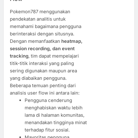
Pokemon787 menggunakan
pendekatan analitis untuk
memahami bagaimana pengguna
berinteraksi dengan situsnya.
Dengan memanfaatkan
heatmap,
session recording, dan event
tracking
, tim dapat mempelajari
titik-titik interaksi yang paling
sering digunakan maupun area
yang diabaikan pengguna.
Beberapa temuan penting dari
analisis user flow ini antara lain:
Pengguna cenderung
menghabiskan waktu lebih
lama di halaman komunitas,
menandakan tingginya minat
terhadap fitur sosial.
Mayoritas pengguna