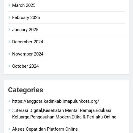
March 2025
February 2025
January 2025
December 2024
November 2024
October 2024
Categories
https://anggota.kadinkablimapuluhkota.org/
:Literasi Digital,Kesehatan Mental Remaja,Edukasi
Keluarga,Pengasuhan Modern,Etika & Perilaku Online
Akses Cepat dan Platform Online