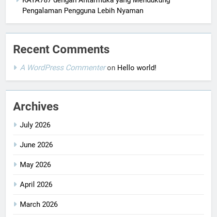
Pengalaman Pengguna Lebih Nyaman
Recent Comments
A WordPress Commenter
on
Hello world!
Archives
July 2026
June 2026
May 2026
April 2026
March 2026