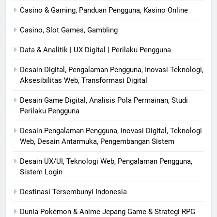
Casino & Gaming, Panduan Pengguna, Kasino Online
Casino, Slot Games, Gambling
Data & Analitik | UX Digital | Perilaku Pengguna
Desain Digital, Pengalaman Pengguna, Inovasi Teknologi,
Aksesibilitas Web, Transformasi Digital
Desain Game Digital, Analisis Pola Permainan, Studi
Perilaku Pengguna
Desain Pengalaman Pengguna, Inovasi Digital, Teknologi
Web, Desain Antarmuka, Pengembangan Sistem
Desain UX/UI, Teknologi Web, Pengalaman Pengguna,
Sistem Login
Destinasi Tersembunyi Indonesia
Dunia Pokémon & Anime Jepang Game & Strategi RPG