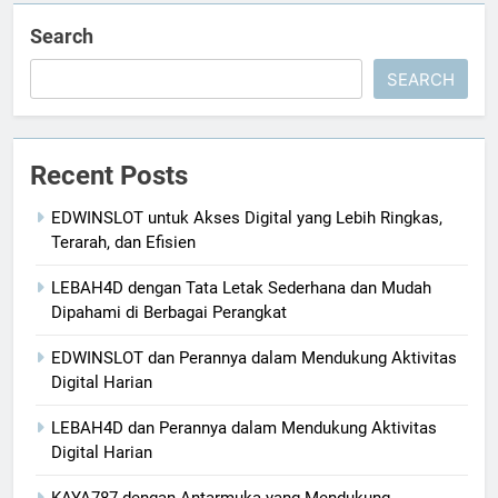
Search
SEARCH
Recent Posts
EDWINSLOT untuk Akses Digital yang Lebih Ringkas,
Terarah, dan Efisien
LEBAH4D dengan Tata Letak Sederhana dan Mudah
Dipahami di Berbagai Perangkat
EDWINSLOT dan Perannya dalam Mendukung Aktivitas
Digital Harian
LEBAH4D dan Perannya dalam Mendukung Aktivitas
Digital Harian
KAYA787 dengan Antarmuka yang Mendukung