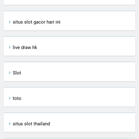
situs slot gacor hari ini
live draw hk
Slot
toto
situs slot thailand