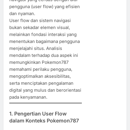
pengguna (user flow) yang efisien
dan nyaman.
User flow dan sistem navigasi
bukan sekadar elemen visual,
melainkan fondasi interaksi yang
menentukan bagaimana pengguna
menjelajahi situs. Analisis
mendalam terhadap dua aspek ini
memungkinkan Pokemon787
memahami perilaku pengguna,
mengoptimalkan aksesibilitas,
serta menciptakan pengalaman
digital yang mulus dan berorientasi
pada kenyamanan.
1. Pengertian User Flow
dalam Konteks Pokemon787