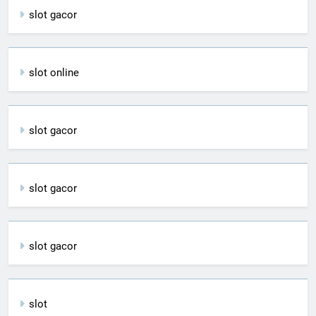
slot gacor
slot online
slot gacor
slot gacor
slot gacor
slot