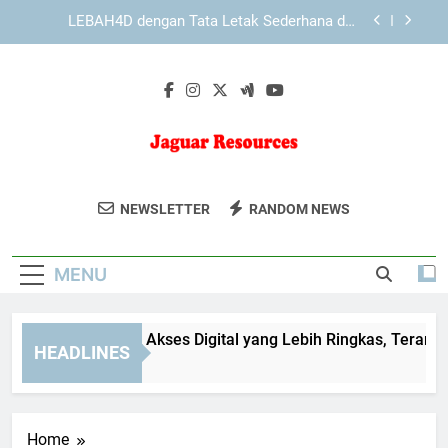
Skip
EDWINSLOT dan Perannya dalam Mendukung
to
Aktivitas Digital Harian
content
LEBAH4D dan Perannya dalam Mendukung
Aktivitas Digital Harian
EDWINSLOT untuk Akses Digital yang Lebih
Ringkas, Terarah, dan Efisien
LEBAH4D dengan Tata Letak Sederhana dan
Mudah Dipahami di Berbagai Perangkat
Jaguar
Jaguar Resources Menyediakan Solusi
EDWINSLOT dan Perannya dalam Mendukung
NEWSLETTER
RANDOM NEWS
Aktivitas Digital Harian
Resources
Konsultasi Energi Dan Sumber Daya
LEBAH4D dan Perannya dalam Mendukung
Yang Inovatif. Untuk Masa Depan Yang
Aktivitas Digital Harian
MENU
Berkelanjutan.
WINSLOT untuk Akses Digital yang Lebih Ringkas, Terarah, dan
HEADLINES
Week Ago
Home