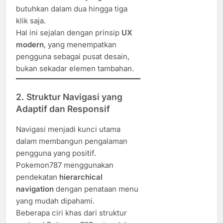
butuhkan dalam dua hingga tiga
klik saja.
Hal ini sejalan dengan prinsip
UX
modern
, yang menempatkan
pengguna sebagai pusat desain,
bukan sekadar elemen tambahan.
2. Struktur Navigasi yang
Adaptif dan Responsif
Navigasi menjadi kunci utama
dalam membangun pengalaman
pengguna yang positif.
Pokemon787 menggunakan
pendekatan
hierarchical
navigation
dengan penataan menu
yang mudah dipahami.
Beberapa ciri khas dari struktur