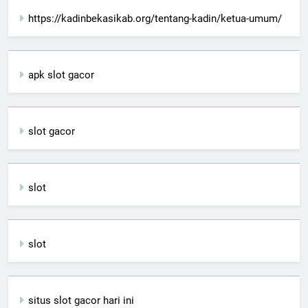
https://kadinbekasikab.org/tentang-kadin/ketua-umum/
apk slot gacor
slot gacor
slot
slot
situs slot gacor hari ini