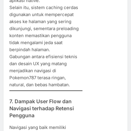
aplikasi native.
Selain itu, sistem caching cerdas
digunakan untuk mempercepat
akses ke halaman yang sering
dikunjungi, sementara preloading
konten memastikan pengguna
tidak mengalami jeda saat
berpindah halaman.
Gabungan antara efisiensi teknis
dan desain UX yang matang
menjadikan navigasi di
Pokemon787 terasa ringan,
natural, dan bebas hambatan.
7. Dampak User Flow dan
Navigasi terhadap Retensi
Pengguna
Navigasi yang baik memiliki