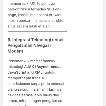
memperbaiki UX, tetapi juga
berkontribusi terhadap
SEO on-
page
, karena membantu crawler
mesin pencari memahami struktur
situs secara lebih efisien.
6. Integrasi Teknologi untuk
Pengalaman Navigasi
Modern
Pokemon787 memanfaatkan
teknologi
AJAX (Asynchronous
JavaScript and XML)
untuk
mempercepat transisi
antarhalaman tanpa perlu memuat
ulang seluruh halaman. Hasilnya,
navigasi terasa lebih halus dan
cepat, mirip dengan pengalaman