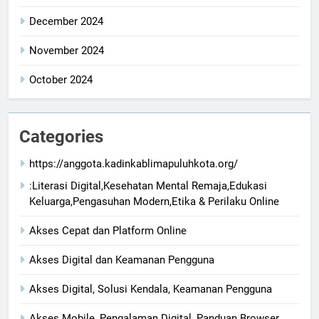
December 2024
November 2024
October 2024
Categories
https://anggota.kadinkablimapuluhkota.org/
:Literasi Digital,Kesehatan Mental Remaja,Edukasi
Keluarga,Pengasuhan Modern,Etika & Perilaku Online
Akses Cepat dan Platform Online
Akses Digital dan Keamanan Pengguna
Akses Digital, Solusi Kendala, Keamanan Pengguna
Akses Mobile, Pengalaman Digital, Panduan Browser,