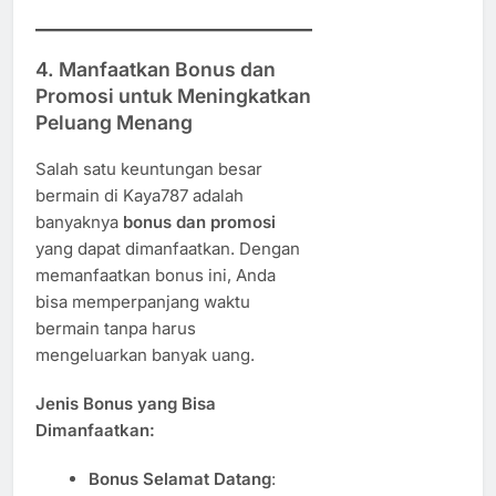
4. Manfaatkan Bonus dan
Promosi untuk Meningkatkan
Peluang Menang
Salah satu keuntungan besar
bermain di Kaya787 adalah
banyaknya
bonus dan promosi
yang dapat dimanfaatkan. Dengan
memanfaatkan bonus ini, Anda
bisa memperpanjang waktu
bermain tanpa harus
mengeluarkan banyak uang.
Jenis Bonus yang Bisa
Dimanfaatkan:
Bonus Selamat Datang
: