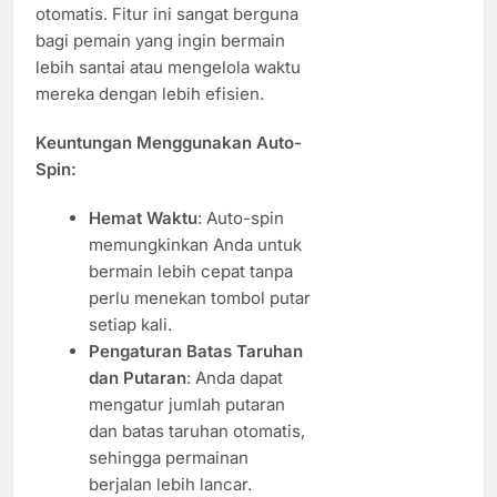
otomatis. Fitur ini sangat berguna
bagi pemain yang ingin bermain
lebih santai atau mengelola waktu
mereka dengan lebih efisien.
Keuntungan Menggunakan Auto-
Spin:
Hemat Waktu
: Auto-spin
memungkinkan Anda untuk
bermain lebih cepat tanpa
perlu menekan tombol putar
setiap kali.
Pengaturan Batas Taruhan
dan Putaran
: Anda dapat
mengatur jumlah putaran
dan batas taruhan otomatis,
sehingga permainan
berjalan lebih lancar.