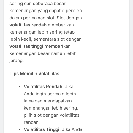
sering dan seberapa besar
kemenangan yang dapat diperoleh
dalam permainan slot. Slot dengan
volatilitas rendah
memberikan
kemenangan lebih sering tetapi
lebih kecil, sementara slot dengan
volatilitas tinggi
memberikan
kemenangan besar namun lebih
jarang.
Tips Memilih Volatilitas:
Volatilitas Rendah
: Jika
Anda ingin bermain lebih
lama dan mendapatkan
kemenangan lebih sering,
pilih slot dengan volatilitas
rendah.
Volatilitas Tinggi
: Jika Anda