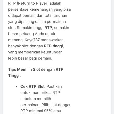
RTP (Return to Player) adalah
persentase kemenangan yang bisa
didapat pemain dari total taruhan
yang dipasang dalam permainan
slot. Semakin tinggi
RTP
, semakin
besar peluang Anda untuk
menang. Kaya787 menawarkan
banyak slot dengan
RTP tinggi
,
yang memberikan keuntungan
lebih besar bagi pemain.
Tips Memilih Slot dengan RTP
Tinggi:
Cek RTP Slot
: Pastikan
untuk memeriksa RTP
sebelum memilih
permainan. Pilih slot dengan
RTP minimal 95% atau