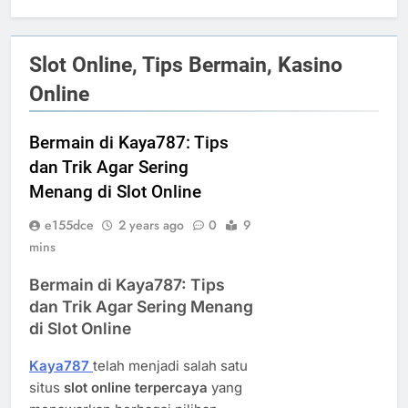
Slot Online, Tips Bermain, Kasino
Online
Bermain di Kaya787: Tips
dan Trik Agar Sering
Menang di Slot Online
e155dce
2 years ago
0
9
mins
Bermain di Kaya787: Tips
dan Trik Agar Sering Menang
di Slot Online
Kaya787
telah menjadi salah satu
situs
slot online terpercaya
yang