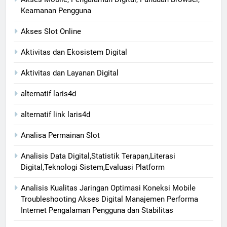
Keamanan Pengguna
Akses Slot Online
Aktivitas dan Ekosistem Digital
Aktivitas dan Layanan Digital
alternatif laris4d
alternatif link laris4d
Analisa Permainan Slot
Analisis Data Digital,Statistik Terapan,Literasi
Digital,Teknologi Sistem,Evaluasi Platform
Analisis Kualitas Jaringan Optimasi Koneksi Mobile
Troubleshooting Akses Digital Manajemen Performa
Internet Pengalaman Pengguna dan Stabilitas