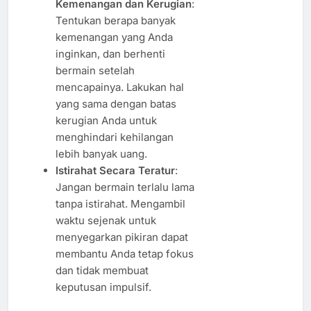
Kemenangan dan Kerugian
:
Tentukan berapa banyak
kemenangan yang Anda
inginkan, dan berhenti
bermain setelah
mencapainya. Lakukan hal
yang sama dengan batas
kerugian Anda untuk
menghindari kehilangan
lebih banyak uang.
Istirahat Secara Teratur
:
Jangan bermain terlalu lama
tanpa istirahat. Mengambil
waktu sejenak untuk
menyegarkan pikiran dapat
membantu Anda tetap fokus
dan tidak membuat
keputusan impulsif.