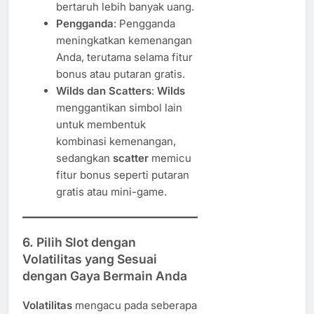
bertaruh lebih banyak uang.
Pengganda
: Pengganda
meningkatkan kemenangan
Anda, terutama selama fitur
bonus atau putaran gratis.
Wilds dan Scatters
:
Wilds
menggantikan simbol lain
untuk membentuk
kombinasi kemenangan,
sedangkan
scatter
memicu
fitur bonus seperti putaran
gratis atau mini-game.
6. Pilih Slot dengan
Volatilitas yang Sesuai
dengan Gaya Bermain Anda
Volatilitas
mengacu pada seberapa