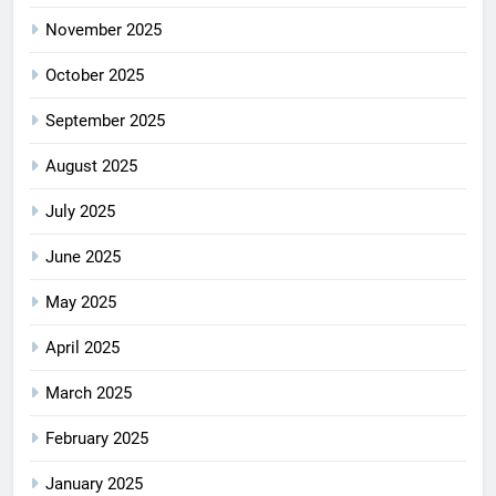
November 2025
October 2025
September 2025
August 2025
July 2025
June 2025
May 2025
April 2025
March 2025
February 2025
January 2025