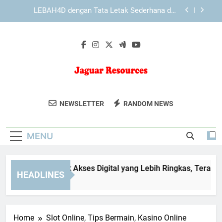
Skip
EDWINSLOT dan Perannya dalam Mendukung
to
Aktivitas Digital Harian
content
LEBAH4D dan Perannya dalam Mendukung
Aktivitas Digital Harian
EDWINSLOT untuk Akses Digital yang Lebih
Ringkas, Terarah, dan Efisien
LEBAH4D dengan Tata Letak Sederhana dan
Mudah Dipahami di Berbagai Perangkat
Jaguar
Jaguar Resources Menyediakan Solusi
EDWINSLOT dan Perannya dalam Mendukung
NEWSLETTER
RANDOM NEWS
Aktivitas Digital Harian
Resources
Konsultasi Energi Dan Sumber Daya
LEBAH4D dan Perannya dalam Mendukung
Yang Inovatif. Untuk Masa Depan Yang
Aktivitas Digital Harian
MENU
Berkelanjutan.
WINSLOT untuk Akses Digital yang Lebih Ringkas, Terarah, dan
HEADLINES
Weeks Ago
Home
Slot Online, Tips Bermain, Kasino Online