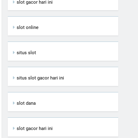
slot gacor hari ini
slot online
situs slot
situs slot gacor hari ini
slot dana
slot gacor hari ini