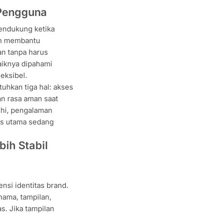
 Pengguna
pendukung ketika
lah membantu
an tanpa harus
baiknya dipahami
eksibel.
uhkan tiga hal: akses
an rasa aman saat
uhi, pengalaman
es utama sedang
ih Stabil
nsi identitas brand.
nama, tampilan,
s. Jika tampilan