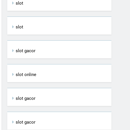
slot
slot
slot gacor
slot online
slot gacor
slot gacor