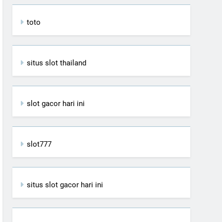
toto
situs slot thailand
slot gacor hari ini
slot777
situs slot gacor hari ini