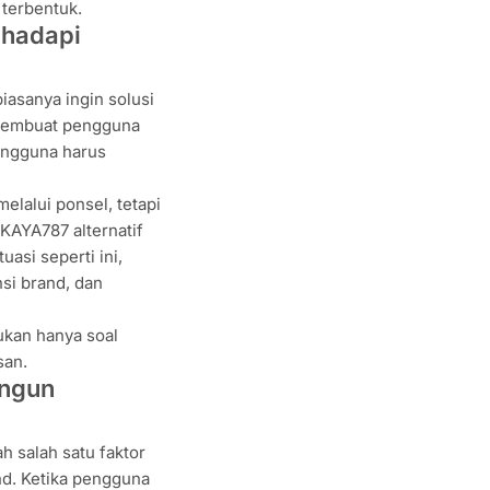
terbentuk.
hadapi
asanya ingin solusi
 membuat pengguna
pengguna harus
alui ponsel, tetapi
KAYA787 alternatif
asi seperti ini,
si brand, dan
ukan hanya soal
san.
angun
lah salah satu faktor
d. Ketika pengguna