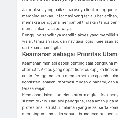
Jalur akses yang baik seharusnya tidak mengguna
membingungkan. Informasi yang terlalu berlebihan, t
memaksa pengguna mengambil tindakan tanpa penj
menurunkan rasa percaya.
Pengguna sebaiknya memilih akses yang memiliki s
wajar, tampilan rapi, dan navigasi logis. Kejelasan 
dari keamanan digital.
Keamanan sebagai Prioritas Utam
Keamanan menjadi aspek penting saat pengguna m
alternatif. Akses yang cepat tidak cukup jika tidak
aman. Pengguna perlu memperhatikan apakah halam
konsisten, apakah informasi mudah dipahami, dan a
terasa wajar.
Keamanan dalam konteks platform digital tidak han
sistem teknis. Dari sisi pengguna, rasa aman juga 
profesional, struktur halaman yang jelas, serta kom
membingungkan. Jika sebuah brand mampu menjag