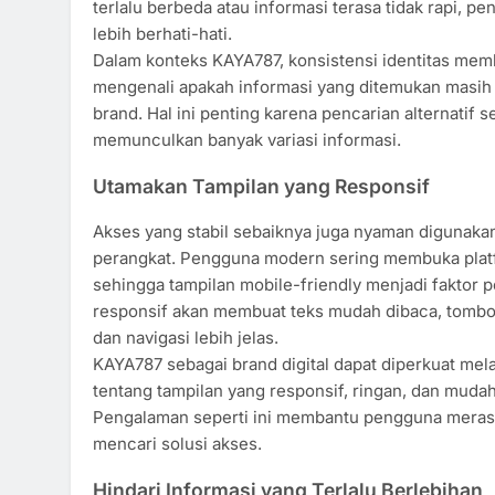
terlalu berbeda atau informasi terasa tidak rapi, p
lebih berhati-hati.
Dalam konteks KAYA787, konsistensi identitas me
mengenali apakah informasi yang ditemukan masih
brand. Hal ini penting karena pencarian alternatif se
memunculkan banyak variasi informasi.
Utamakan Tampilan yang Responsif
Akses yang stabil sebaiknya juga nyaman digunakan
perangkat. Pengguna modern sering membuka platf
sehingga tampilan mobile-friendly menjadi faktor 
responsif akan membuat teks mudah dibaca, tombo
dan navigasi lebih jelas.
KAYA787 sebagai brand digital dapat diperkuat me
tentang tampilan yang responsif, ringan, dan muda
Pengalaman seperti ini membantu pengguna merasa
mencari solusi akses.
Hindari Informasi yang Terlalu Berlebihan