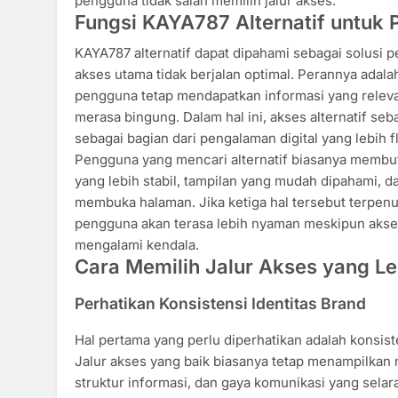
pengguna tidak salah memilih jalur akses.
Fungsi KAYA787 Alternatif untuk
KAYA787 alternatif dapat dipahami sebagai solusi 
akses utama tidak berjalan optimal. Perannya ada
pengguna tetap mendapatkan informasi yang relev
merasa bingung. Dalam hal ini, akses alternatif se
sebagai bagian dari pengalaman digital yang lebih fl
Pengguna yang mencari alternatif biasanya membut
yang lebih stabil, tampilan yang mudah dipahami, d
membuka halaman. Jika ketiga hal tersebut terpen
pengguna akan terasa lebih nyaman meskipun aks
mengalami kendala.
Cara Memilih Jalur Akses yang Leb
Perhatikan Konsistensi Identitas Brand
Hal pertama yang perlu diperhatikan adalah konsiste
Jalur akses yang baik biasanya tetap menampilkan 
struktur informasi, dan gaya komunikasi yang selara