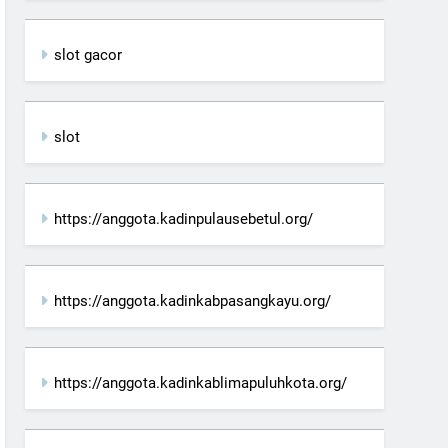
slot gacor
slot
https://anggota.kadinpulausebetul.org/
https://anggota.kadinkabpasangkayu.org/
https://anggota.kadinkablimapuluhkota.org/