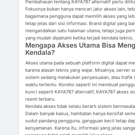
Pembahasan tentang KAYA787 alternatif perlu diliha
Fokusnya bukan hanya mencari jalur akses lain, te
bagaimana pengguna dapat memilih akses yang lebi
tetap jelas dari sisi informasi. Brand digital yang ba
mengandalkan satu halaman utama, tetapi juga perl
yang mudah dipahami ketika terjadi kendala teknis.
Mengapa Akses Utama Bisa Meng
Kendala?
Akses utama pada sebuah platform digital dapat m
karena alasan teknis yang wajar. Misalnya, server s
sistem sedang melakukan penyesuaian, atau trafik
waktu tertentu. Kondisi seperti ini membuat pengg
kunci seperti KAYA787 alternatif, KAYA787 akses st
resmi terbaru.
Kendala akses tidak selalu berarti sistem bermasa
Dalam banyak kasus, hambatan hanya bersifat seme
sudut pandang pengguna, gangguan kecil tetap d
kenyamanan. Karena itu, informasi yang jelas sang