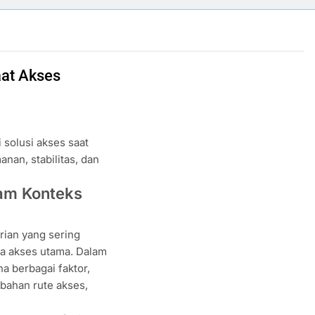
aat Akses
solusi akses saat
an, stabilitas, dan
am Konteks
rian yang sering
a akses utama. Dalam
na berbagai faktor,
ubahan rute akses,