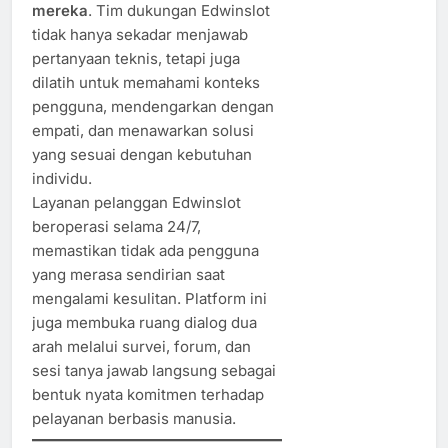
mereka
. Tim dukungan Edwinslot
tidak hanya sekadar menjawab
pertanyaan teknis, tetapi juga
dilatih untuk memahami konteks
pengguna, mendengarkan dengan
empati, dan menawarkan solusi
yang sesuai dengan kebutuhan
individu.
Layanan pelanggan Edwinslot
beroperasi selama 24/7,
memastikan tidak ada pengguna
yang merasa sendirian saat
mengalami kesulitan. Platform ini
juga membuka ruang dialog dua
arah melalui survei, forum, dan
sesi tanya jawab langsung sebagai
bentuk nyata komitmen terhadap
pelayanan berbasis manusia.