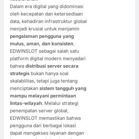
Dalam era digital yang didominasi
oleh kecepatan dan ketersediaan
data, kehadiran infrastruktur global
menjadi krusial untuk menjamin
pengalaman pengguna yang
mulus, aman, dan konsisten
.
EDWINSLOT sebagai salah satu
platform digital modern menyadari
bahwa
distribusi server secara
strategis
bukan hanya soal
skalabilitas, tetapi juga tentang
menciptakan
sistem tangguh yang
mampu melayani permintaan
lintas-wilayah
. Melalui strategi
penempatan server global,
EDWINSLOT memastikan bahwa
pengguna dari berbagai lokasi
dapat mengakses layanan dengan