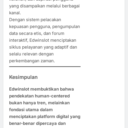
yang disampaikan melalui berbagai
kanal.
Dengan sistem pelacakan
kepuasan pengguna, pengumpulan
data secara etis, dan forum
interaktif, Edwinslot menciptakan
siklus pelayanan yang adaptif dan
selalu relevan dengan
perkembangan zaman.
Kesimpulan
Edwinslot membuktikan bahwa
pendekatan human-centered
bukan hanya tren, melainkan
fondasi utama dalam
menciptakan platform digital yang
benar-benar dipercaya dan