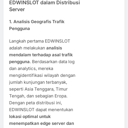
EDWINSLOT dalam Distribusi
Server
1.
Analisis Geografis Trafik
Pengguna
Langkah pertama EDWINSLOT
adalah melakukan
analisis
mendalam terhadap asal trafik
pengguna
. Berdasarkan data log
dan analytics, mereka
mengidentifikasi wilayah dengan
jumlah kunjungan terbanyak,
seperti Asia Tenggara, Timur
Tengah, dan sebagian Eropa.
Dengan peta distribusi ini,
EDWINSLOT dapat menentukan
lokasi optimal untuk
menempatkan edge server dan