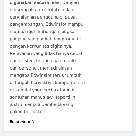
digunakan secara luas.
Dengan
menempatkan kebutuhan dan
pengalaman pengguna di pusat
pengembangan, Edwinslot mampu
membangun hubungan jangka
panjang yang sehat dan produktif
dengan komunitas digitalnya.
Pelayanan yang tidak hanya cepat
dan efisien, tetapi juga empatik
dan personal, menjadi alasan
mengapa Edwinslot terus tumbuh
di tengah banyaknya kompetitor. Di
era digital yang serba otomatis,
sentuhan manusiawi seperti ini
justru menjadi pembeda yang
paling bermakna.
Read More