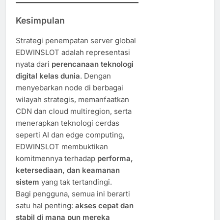
Kesimpulan
Strategi penempatan server global
EDWINSLOT adalah representasi
nyata dari
perencanaan teknologi
digital kelas dunia
. Dengan
menyebarkan node di berbagai
wilayah strategis, memanfaatkan
CDN dan cloud multiregion, serta
menerapkan teknologi cerdas
seperti AI dan edge computing,
EDWINSLOT membuktikan
komitmennya terhadap
performa,
ketersediaan, dan keamanan
sistem
yang tak tertandingi.
Bagi pengguna, semua ini berarti
satu hal penting:
akses cepat dan
stabil di mana pun mereka