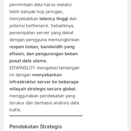
permintaan data harus melalui
lebih banyak hop jaringan,
menyebabkan
latency tinggi
dan
potensi bottleneck. Sebaliknya,
penempatan server yang dekat
dengan pengguna memungkinkan
respon instan, bandwidth yang
efisien, dan pengurangan beban
pusat data utama
.
EDWINSLOT mengatasi tantangan
ini dengan
menyebarkan
infrastruktur server ke beberapa
wilayah strategis secara global
,
menggunakan pendekatan yang
terukur dan berbasis analisis data
trafik.
Pendekatan Strategis