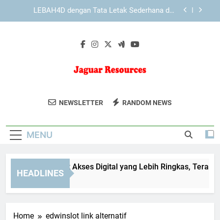
Skip
EDWINSLOT dan Perannya dalam Mendukung
to
Aktivitas Digital Harian
content
LEBAH4D dan Perannya dalam Mendukung
Aktivitas Digital Harian
EDWINSLOT untuk Akses Digital yang Lebih
Ringkas, Terarah, dan Efisien
LEBAH4D dengan Tata Letak Sederhana dan
Mudah Dipahami di Berbagai Perangkat
Jaguar
Jaguar Resources Menyediakan Solusi
EDWINSLOT dan Perannya dalam Mendukung
NEWSLETTER
RANDOM NEWS
Aktivitas Digital Harian
Resources
Konsultasi Energi Dan Sumber Daya
LEBAH4D dan Perannya dalam Mendukung
Yang Inovatif. Untuk Masa Depan Yang
Aktivitas Digital Harian
MENU
Berkelanjutan.
WINSLOT untuk Akses Digital yang Lebih Ringkas, Terarah, dan
HEADLINES
Weeks Ago
Home
edwinslot link alternatif