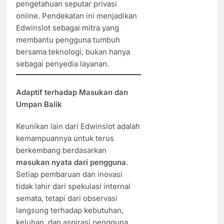
pengetahuan seputar privasi
online. Pendekatan ini menjadikan
Edwinslot sebagai mitra yang
membantu pengguna tumbuh
bersama teknologi, bukan hanya
sebagai penyedia layanan.
Adaptif terhadap Masukan dan
Umpan Balik
Keunikan lain dari Edwinslot adalah
kemampuannya untuk terus
berkembang berdasarkan
masukan nyata dari pengguna
.
Setiap pembaruan dan inovasi
tidak lahir dari spekulasi internal
semata, tetapi dari observasi
langsung terhadap kebutuhan,
keluhan, dan aspirasi pengguna