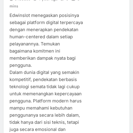
mins
Edwinslot menegaskan posisinya
sebagai platform digital terpercaya
dengan menerapkan pendekatan
human-centered dalam setiap
pelayanannya. Temukan
bagaimana komitmen ini
memberikan dampak nyata bagi
pengguna.
Dalam dunia digital yang semakin
kompetitif, pendekatan berbasis
teknologi semata tidak lagi cukup
untuk memenangkan kepercayaan
pengguna. Platform modern harus
mampu memahami kebutuhan
penggunanya secara lebih dalam,
tidak hanya dari sisi teknis, tetapi
juga secara emosional dan