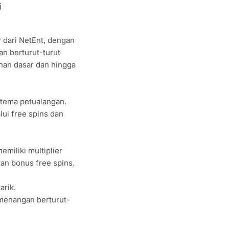
i
r dari NetEnt, dengan
n berturut-turut
inan dasar dan hingga
 tema petualangan.
ui free spins dan
emiliki multiplier
an bonus free spins.
rik.
enangan berturut-