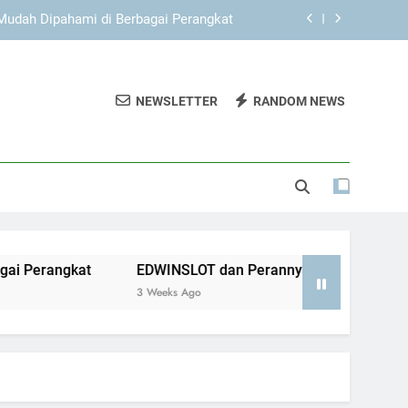
udah Dipahami di Berbagai Perangkat
m Mendukung Aktivitas Digital Harian
m Mendukung Aktivitas Digital Harian
NEWSLETTER
RANDOM NEWS
g Lebih Ringkas, Terarah, dan Efisien
a Yang Inovatif. Untuk Masa Depan Yang Berkelanjutan.
udah Dipahami di Berbagai Perangkat
m Mendukung Aktivitas Digital Harian
m Mendukung Aktivitas Digital Harian
at
EDWINSLOT dan Perannya dalam Mendukung Aktivitas 
3 Weeks Ago