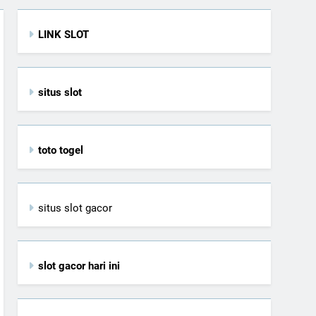
LINK SLOT
situs slot
toto togel
situs slot gacor
slot gacor hari ini