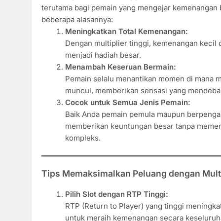
terutama bagi pemain yang mengejar kemenangan b
beberapa alasannya:
Meningkatkan Total Kemenangan:
Dengan multiplier tinggi, kemenangan kecil
menjadi hadiah besar.
Menambah Keseruan Bermain:
Pemain selalu menantikan momen di mana mu
muncul, memberikan sensasi yang mendeba
Cocok untuk Semua Jenis Pemain:
Baik Anda pemain pemula maupun berpengalam
memberikan keuntungan besar tanpa memerl
kompleks.
Tips Memaksimalkan Peluang dengan Multi
Pilih Slot dengan RTP Tinggi:
RTP (Return to Player) yang tinggi meningk
untuk meraih kemenangan secara keseluruh