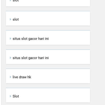
slot
slot
situs slot gacor hari ini
situs slot gacor hari ini
live draw hk
Slot