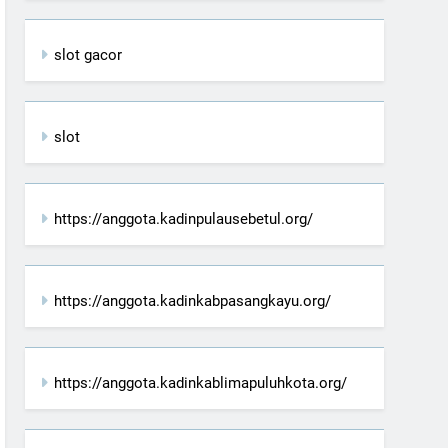
slot gacor
slot
https://anggota.kadinpulausebetul.org/
https://anggota.kadinkabpasangkayu.org/
https://anggota.kadinkablimapuluhkota.org/