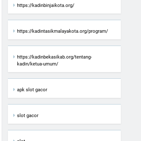
https://kadinbinjaikota.org/
https://kadintasikmalayakota.org/program/
https://kadinbekasikab.org/tentang-
kadin/ketua-umum/
apk slot gacor
slot gacor