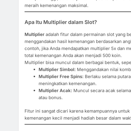
meraih kemenangan maksimal.
Apa Itu Multiplier dalam Slot?
Multiplier
adalah fitur dalam permainan slot yang b
menggandakan hasil kemenangan berdasarkan angk
contoh, jika Anda mendapatkan multiplier 5x dan 
total kemenangan Anda akan menjadi 500 koin.
Multiplier bisa muncul dalam berbagai bentuk, seper
Multiplier Simbol:
Menggandakan nilai kombin
Multiplier Free Spins:
Berlaku selama putaran
meningkatkan kemenangan.
Multiplier Acak:
Muncul secara acak selama
atau bonus.
Fitur ini sangat dicari karena kemampuannya untu
kemenangan kecil menjadi hadiah besar dalam wakt