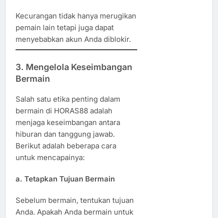
Kecurangan tidak hanya merugikan
pemain lain tetapi juga dapat
menyebabkan akun Anda diblokir.
3. Mengelola Keseimbangan
Bermain
Salah satu etika penting dalam
bermain di HORAS88 adalah
menjaga keseimbangan antara
hiburan dan tanggung jawab.
Berikut adalah beberapa cara
untuk mencapainya:
a.
Tetapkan Tujuan Bermain
Sebelum bermain, tentukan tujuan
Anda. Apakah Anda bermain untuk