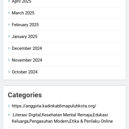
April 2025
March 2025
February 2025
January 2025
December 2024
November 2024
October 2024
Categories
https://anggota.kadinkablimapuluhkota.org/
:Literasi Digital,Kesehatan Mental Remaja,Edukasi
Keluarga,Pengasuhan Modern,Etika & Perilaku Online