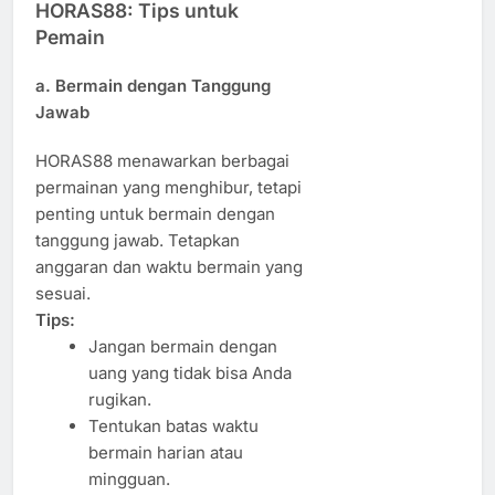
HORAS88: Tips untuk
Pemain
a.
Bermain dengan Tanggung
Jawab
HORAS88 menawarkan berbagai
permainan yang menghibur, tetapi
penting untuk bermain dengan
tanggung jawab. Tetapkan
anggaran dan waktu bermain yang
sesuai.
Tips:
Jangan bermain dengan
uang yang tidak bisa Anda
rugikan.
Tentukan batas waktu
bermain harian atau
mingguan.