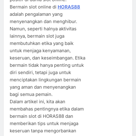
Bermain slot online di
HORAS88
adalah pengalaman yang
menyenangkan dan menghibur.
Namun, seperti halnya aktivitas
lainnya, bermain slot juga
membutuhkan etika yang baik
untuk menjaga kenyamanan,
keseruan, dan keseimbangan. Etika
bermain tidak hanya penting untuk
diri sendiri, tetapi juga untuk
menciptakan lingkungan bermain
yang aman dan menyenangkan
bagi semua pemain.
Dalam artikel ini, kita akan
membahas pentingnya etika dalam
bermain slot di HORAS88 dan
memberikan tips untuk menjaga
keseruan tanpa mengorbankan