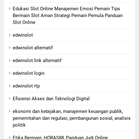
Edukasi Slot Online Manajemen Emosi Pemain Tips
Bermain Slot Aman Strategi Pemain Pemula Panduan
Slot Online
edwinslot
edwinslot alternatif
edwinslot link alternatif
edwinslot login
edwinslot rtp
Efisiensi Akses dan Teknologi Digital
ekonomi dan kebijakan, manajemen keuangan publik,
pemerintahan dan regulasi, pembangunan sosial, analisis
politik
Etika Bermain, HORAS88, Panduan Judi Online