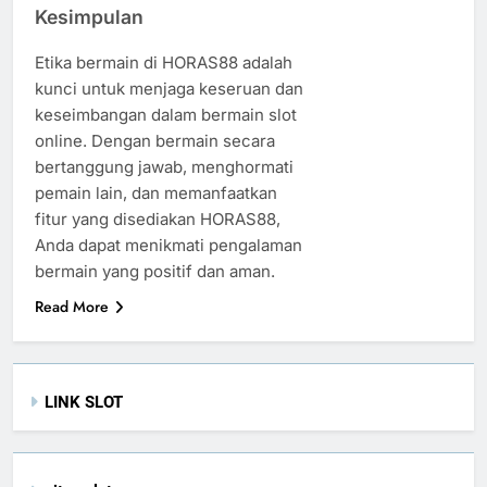
Kesimpulan
Etika bermain di HORAS88 adalah
kunci untuk menjaga keseruan dan
keseimbangan dalam bermain slot
online. Dengan bermain secara
bertanggung jawab, menghormati
pemain lain, dan memanfaatkan
fitur yang disediakan HORAS88,
Anda dapat menikmati pengalaman
bermain yang positif dan aman.
Read More
LINK SLOT