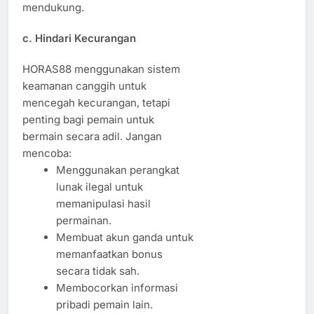
mendukung.
c.
Hindari Kecurangan
HORAS88 menggunakan sistem
keamanan canggih untuk
mencegah kecurangan, tetapi
penting bagi pemain untuk
bermain secara adil. Jangan
mencoba:
Menggunakan perangkat
lunak ilegal untuk
memanipulasi hasil
permainan.
Membuat akun ganda untuk
memanfaatkan bonus
secara tidak sah.
Membocorkan informasi
pribadi pemain lain.