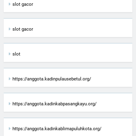
slot gacor
slot gacor
slot
https://anggota.kadinpulausebetul.org/
https://anggota.kadinkabpasangkayu.org/
https://anggota.kadinkablimapuluhkota.org/