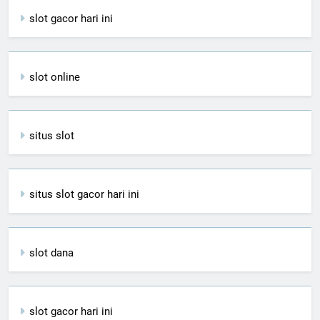
slot gacor hari ini
slot online
situs slot
situs slot gacor hari ini
slot dana
slot gacor hari ini