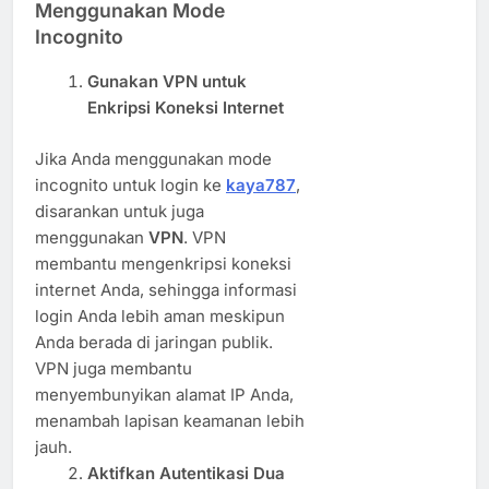
Menggunakan Mode
Incognito
Gunakan VPN untuk
Enkripsi Koneksi Internet
Jika Anda menggunakan mode
incognito untuk login ke
kaya787
,
disarankan untuk juga
menggunakan
VPN
. VPN
membantu mengenkripsi koneksi
internet Anda, sehingga informasi
login Anda lebih aman meskipun
Anda berada di jaringan publik.
VPN juga membantu
menyembunyikan alamat IP Anda,
menambah lapisan keamanan lebih
jauh.
Aktifkan Autentikasi Dua