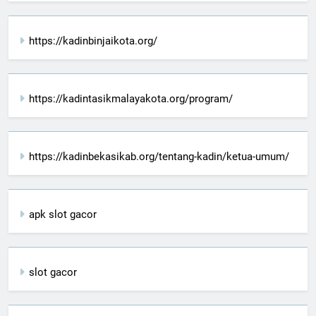
https://kadinbinjaikota.org/
https://kadintasikmalayakota.org/program/
https://kadinbekasikab.org/tentang-kadin/ketua-umum/
apk slot gacor
slot gacor