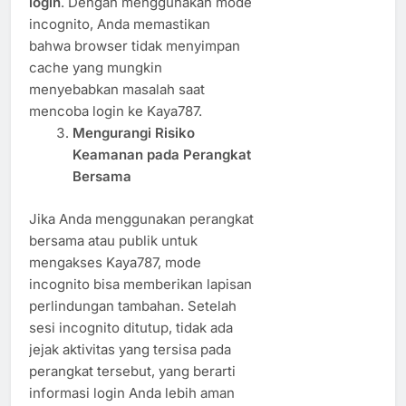
login
. Dengan menggunakan mode
incognito, Anda memastikan
bahwa browser tidak menyimpan
cache yang mungkin
menyebabkan masalah saat
mencoba login ke Kaya787.
Mengurangi Risiko
Keamanan pada Perangkat
Bersama
Jika Anda menggunakan perangkat
bersama atau publik untuk
mengakses Kaya787, mode
incognito bisa memberikan lapisan
perlindungan tambahan. Setelah
sesi incognito ditutup, tidak ada
jejak aktivitas yang tersisa pada
perangkat tersebut, yang berarti
informasi login Anda lebih aman