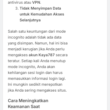
antivirus atau
VPN
.
Tidak Menyimpan Data
untuk Kemudahan Akses
Selanjutnya
Salah satu keuntungan dari mode
incognito adalah tidak ada data
yang disimpan. Namun, hal ini bisa
menjadi kerugian jika Anda perlu
mengakses
akun Kaya787
secara
teratur. Setiap kali Anda menutup
mode incognito, Anda akan
kehilangan sesi login dan harus
memasukkan informasi login lagi.
Ini mungkin sedikit merepotkan
jika Anda sering mengakses situs.
Cara Meningkatkan
Keamanan Saat