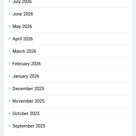
July 2026
June 2026
May 2026
April 2026
March 2026
February 2026
January 2026
December 2025
November 2025
October 2025
September 2025