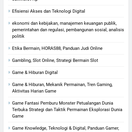
Efisiensi Akses dan Teknologi Digital
ekonomi dan kebijakan, manajemen keuangan publik,
pemerintahan dan regulasi, pembangunan sosial, analisis
politik
Etika Bermain, HORAS88, Panduan Judi Online
Gambling, Slot Online, Strategi Bermain Slot
Game & Hiburan Digital
Game & Hiburan, Mekanik Permainan, Tren Gaming,
Aktivitas Harian Game
Game Fantasi Pemburu Monster Petualangan Dunia
Terbuka Strategi dan Taktik Permainan Eksplorasi Dunia
Game
Game Knowledge, Teknologi & Digital, Panduan Gamer,