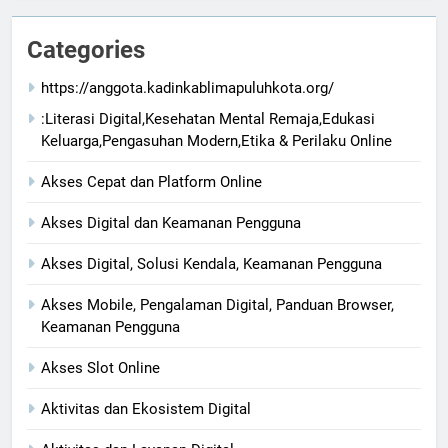
Categories
https://anggota.kadinkablimapuluhkota.org/
:Literasi Digital,Kesehatan Mental Remaja,Edukasi
Keluarga,Pengasuhan Modern,Etika & Perilaku Online
Akses Cepat dan Platform Online
Akses Digital dan Keamanan Pengguna
Akses Digital, Solusi Kendala, Keamanan Pengguna
Akses Mobile, Pengalaman Digital, Panduan Browser,
Keamanan Pengguna
Akses Slot Online
Aktivitas dan Ekosistem Digital