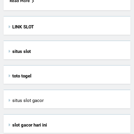
Read More
LINK SLOT
situs slot
toto togel
situs slot gacor
slot gacor hari ini