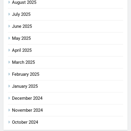
August 2025
July 2025
June 2025
May 2025
April 2025
March 2025
February 2025
January 2025
December 2024
November 2024
October 2024