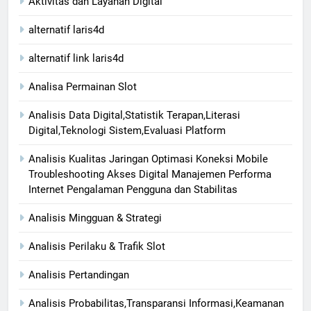
Aktivitas dan Layanan Digital
alternatif laris4d
alternatif link laris4d
Analisa Permainan Slot
Analisis Data Digital,Statistik Terapan,Literasi
Digital,Teknologi Sistem,Evaluasi Platform
Analisis Kualitas Jaringan Optimasi Koneksi Mobile
Troubleshooting Akses Digital Manajemen Performa
Internet Pengalaman Pengguna dan Stabilitas
Analisis Mingguan & Strategi
Analisis Perilaku & Trafik Slot
Analisis Pertandingan
Analisis Probabilitas,Transparansi Informasi,Keamanan