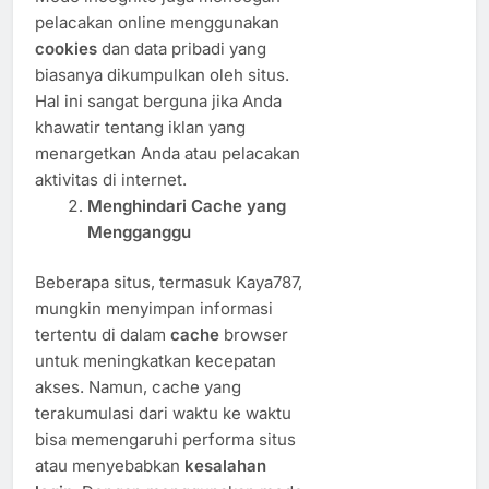
pelacakan online menggunakan
cookies
dan data pribadi yang
biasanya dikumpulkan oleh situs.
Hal ini sangat berguna jika Anda
khawatir tentang iklan yang
menargetkan Anda atau pelacakan
aktivitas di internet.
Menghindari Cache yang
Mengganggu
Beberapa situs, termasuk Kaya787,
mungkin menyimpan informasi
tertentu di dalam
cache
browser
untuk meningkatkan kecepatan
akses. Namun, cache yang
terakumulasi dari waktu ke waktu
bisa memengaruhi performa situs
atau menyebabkan
kesalahan