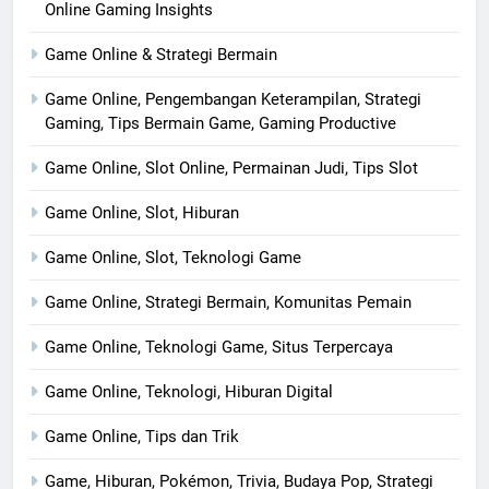
Online Gaming Insights
Game Online & Strategi Bermain
Game Online, Pengembangan Keterampilan, Strategi
Gaming, Tips Bermain Game, Gaming Productive
Game Online, Slot Online, Permainan Judi, Tips Slot
Game Online, Slot, Hiburan
Game Online, Slot, Teknologi Game
Game Online, Strategi Bermain, Komunitas Pemain
Game Online, Teknologi Game, Situs Terpercaya
Game Online, Teknologi, Hiburan Digital
Game Online, Tips dan Trik
Game, Hiburan, Pokémon, Trivia, Budaya Pop, Strategi