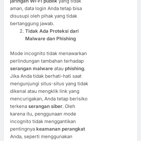
jaringan Wi-Fi publik
yang tidak
aman, data login Anda tetap bisa
disusupi oleh pihak yang tidak
bertanggung jawab.
Tidak Ada Proteksi dari
Malware dan Phishing
Mode incognito tidak menawarkan
perlindungan tambahan terhadap
serangan malware
atau
phishing
.
Jika Anda tidak berhati-hati saat
mengunjungi situs-situs yang tidak
dikenal atau mengklik link yang
mencurigakan, Anda tetap berisiko
terkena
serangan siber
. Oleh
karena itu, penggunaan mode
incognito tidak menggantikan
pentingnya
keamanan perangkat
Anda, seperti menggunakan