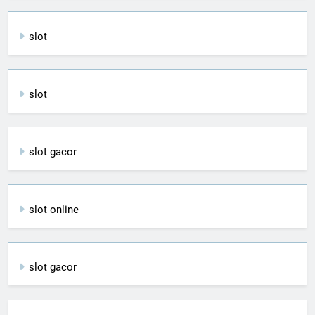
slot
slot
slot gacor
slot online
slot gacor