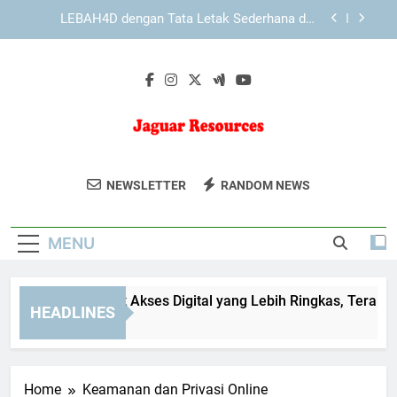
Skip
EDWINSLOT dan Perannya dalam Mendukung
to
Aktivitas Digital Harian
content
LEBAH4D dan Perannya dalam Mendukung
Aktivitas Digital Harian
EDWINSLOT untuk Akses Digital yang Lebih
Ringkas, Terarah, dan Efisien
LEBAH4D dengan Tata Letak Sederhana dan
Mudah Dipahami di Berbagai Perangkat
Jaguar
Jaguar Resources Menyediakan Solusi
EDWINSLOT dan Perannya dalam Mendukung
NEWSLETTER
RANDOM NEWS
Aktivitas Digital Harian
Resources
Konsultasi Energi Dan Sumber Daya
LEBAH4D dan Perannya dalam Mendukung
Yang Inovatif. Untuk Masa Depan Yang
Aktivitas Digital Harian
MENU
Berkelanjutan.
WINSLOT untuk Akses Digital yang Lebih Ringkas, Terarah, dan
HEADLINES
Weeks Ago
Home
Keamanan dan Privasi Online