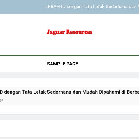
LEBAH4D dengan Tata Letak Sederhana dan M
EDWINSLOT dan Perannya dala
LEBAH4D dan Perannya dala
uar Resources
EDWINSLOT untuk Akses Digital yan
sources Menyediakan Solusi Konsultasi Energi Dan Sumber Day
LEBAH4D dengan Tata Letak Sederhana dan M
SAMPLE PAGE
EDWINSLOT dan Perannya dala
LEBAH4D dan Perannya dala
a Letak Sederhana dan Mudah Dipahami di Berbagai Perangk