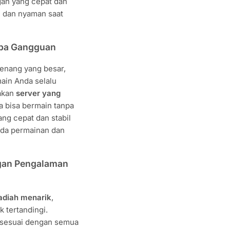
an yang cepat dan
n dan nyaman saat
npa Gangguan
enang yang besar,
in Anda selalu
nakan
server yang
a bisa bermain tanpa
ang cepat dan stabil
da permainan dan
gan Pengalaman
adiah menarik
,
 tertandingi.
g sesuai dengan semua