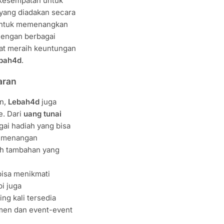
 kesempatan untuk
yang diadakan secara
ntuk memenangkan
Dengan berbagai
pat meraih keuntungan
bah4d
.
aran
n,
Lebah4d
juga
e. Dari
uang tunai
ai hadiah yang bisa
kemenangan
h tambahan yang
bisa menikmati
i juga
ng kali tersedia
amen dan event-event