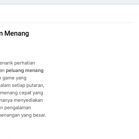
an Menang
enarik perhatian
an
peluang menang
n game yang
lam setiap putaran,
menang cepat yang
ak hanya menyediakan
an pengalaman
enangan yang besar.