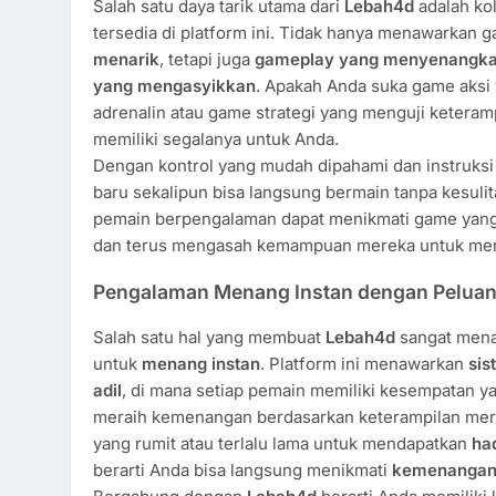
Salah satu daya tarik utama dari
Lebah4d
adalah ko
tersedia di platform ini. Tidak hanya menawarkan
menarik
, tetapi juga
gameplay yang menyenangk
yang mengasyikkan
. Apakah Anda suka game aks
adrenalin atau game strategi yang menguji keteram
memiliki segalanya untuk Anda.
Dengan kontrol yang mudah dipahami dan instruksi 
baru sekalipun bisa langsung bermain tanpa kesulit
pemain berpengalaman dapat menikmati game yang
dan terus mengasah kemampuan mereka untuk me
Pengalaman Menang Instan dengan Peluan
Salah satu hal yang membuat
Lebah4d
sangat mena
untuk
menang instan
. Platform ini menawarkan
sis
adil
, di mana setiap pemain memiliki kesempatan y
meraih kemenangan berdasarkan keterampilan mere
yang rumit atau terlalu lama untuk mendapatkan
ha
berarti Anda bisa langsung menikmati
kemenangan