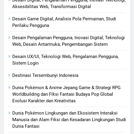
Desain Digital, Pengalaman Pengguna, Inovasi Teknologi,
Aksesibilitas Web, Transformasi Digital
Desain Game Digital, Analisis Pola Permainan, Studi
Perilaku Pengguna
Desain Pengalaman Pengguna, Inovasi Digital, Teknologi
Web, Desain Antarmuka, Pengembangan Sistem
Desain UX/UI, Teknologi Web, Pengalaman Pengguna,
Sistem Login
Destinasi Tersembunyi Indonesia
Dunia Pokémon & Anime Jepang Game & Strategi RPG
Worldbuilding dan Fiksi Fantasi Budaya Pop Global
Evolusi Karakter dan Kreativitas
Dunia Pokémon Lingkungan dan Ekosistem Interaksi
Manusia dan Alam Fiksi dan Kesadaran Lingkungan Studi
Dunia Fantasi