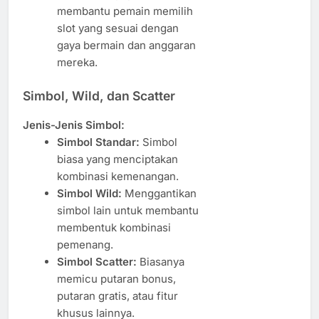
membantu pemain memilih
slot yang sesuai dengan
gaya bermain dan anggaran
mereka.
Simbol, Wild, dan Scatter
Jenis-Jenis Simbol:
Simbol Standar:
Simbol
biasa yang menciptakan
kombinasi kemenangan.
Simbol Wild:
Menggantikan
simbol lain untuk membantu
membentuk kombinasi
pemenang.
Simbol Scatter:
Biasanya
memicu putaran bonus,
putaran gratis, atau fitur
khusus lainnya.