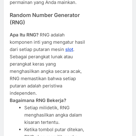
permainan yang Anda mainkan.
Random Number Generator
(RNG)
Apa Itu RNG?
RNG adalah
komponen inti yang mengatur hasil
dari setiap putaran mesin
slot
.
Sebagai perangkat lunak atau
perangkat keras yang
menghasilkan angka secara acak,
RNG memastikan bahwa setiap
putaran adalah peristiwa
independen.
Bagaimana RNG Bekerja?
Setiap milidetik, RNG
menghasilkan angka dalam
kisaran tertentu.
Ketika tombol putar ditekan,