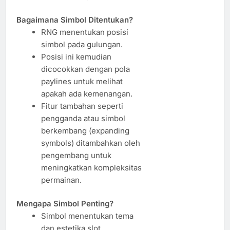
Bagaimana Simbol Ditentukan?
RNG menentukan posisi
simbol pada gulungan.
Posisi ini kemudian
dicocokkan dengan pola
paylines untuk melihat
apakah ada kemenangan.
Fitur tambahan seperti
pengganda atau simbol
berkembang (expanding
symbols) ditambahkan oleh
pengembang untuk
meningkatkan kompleksitas
permainan.
Mengapa Simbol Penting?
Simbol menentukan tema
dan estetika slot.