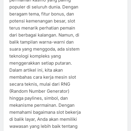
populer di seluruh dunia. Dengan
beragam tema, fitur bonus, dan
potensi kemenangan besar, slot
terus menarik perhatian pemain
dari berbagai kalangan. Namun, di
balik tampilan warna-warni dan
suara yang menggoda, ada sistem
teknologi kompleks yang
menggerakkan setiap putaran.
Dalam artikel ini, kita akan
membahas cara kerja mesin slot
secara teknis, mulai dari RNG
(Random Number Generator)
hingga paylines, simbol, dan
mekanisme permainan. Dengan
memahami bagaimana slot bekerja
di balik layar, Anda akan memiliki
wawasan yang lebih baik tentang