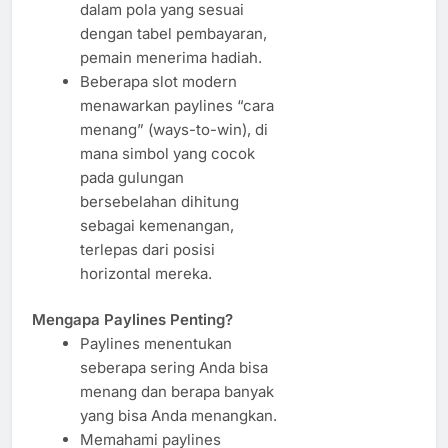
dalam pola yang sesuai
dengan tabel pembayaran,
pemain menerima hadiah.
Beberapa slot modern
menawarkan paylines “cara
menang” (ways-to-win), di
mana simbol yang cocok
pada gulungan
bersebelahan dihitung
sebagai kemenangan,
terlepas dari posisi
horizontal mereka.
Mengapa Paylines Penting?
Paylines menentukan
seberapa sering Anda bisa
menang dan berapa banyak
yang bisa Anda menangkan.
Memahami paylines