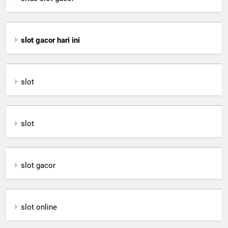
slot gacor hari ini
slot
slot
slot gacor
slot online