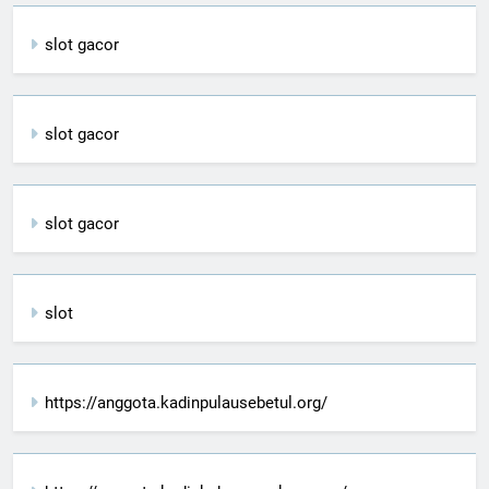
slot gacor
slot gacor
slot gacor
slot
https://anggota.kadinpulausebetul.org/