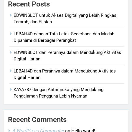
Recent Posts
EDWINSLOT untuk Akses Digital yang Lebih Ringkas,
Terarah, dan Efisien
LEBAH4D dengan Tata Letak Sederhana dan Mudah
Dipahami di Berbagai Perangkat
EDWINSLOT dan Perannya dalam Mendukung Aktivitas
Digital Harian
LEBAH4D dan Perannya dalam Mendukung Aktivitas
Digital Harian
KAYA787 dengan Antarmuka yang Mendukung
Pengalaman Pengguna Lebih Nyaman
Recent Comments
A WordPress Commenter
on
Hello world!