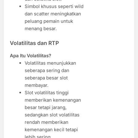
Simbol khusus seperti wild
dan scatter meningkatkan
peluang pemain untuk
menang besar.
Volatilitas dan RTP
Apa Itu Volatilitas?
Volatilitas menunjukkan
seberapa sering dan
seberapa besar slot
membayar.
Slot volatilitas tinggi
memberikan kemenangan
besar tetapi jarang,
sedangkan slot volatilitas
rendah memberikan
kemenangan kecil tetapi
lebih sering.