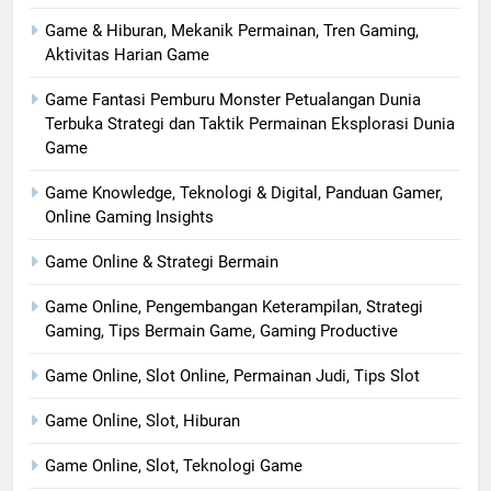
Game & Hiburan, Mekanik Permainan, Tren Gaming,
Aktivitas Harian Game
Game Fantasi Pemburu Monster Petualangan Dunia
Terbuka Strategi dan Taktik Permainan Eksplorasi Dunia
Game
Game Knowledge, Teknologi & Digital, Panduan Gamer,
Online Gaming Insights
Game Online & Strategi Bermain
Game Online, Pengembangan Keterampilan, Strategi
Gaming, Tips Bermain Game, Gaming Productive
Game Online, Slot Online, Permainan Judi, Tips Slot
Game Online, Slot, Hiburan
Game Online, Slot, Teknologi Game