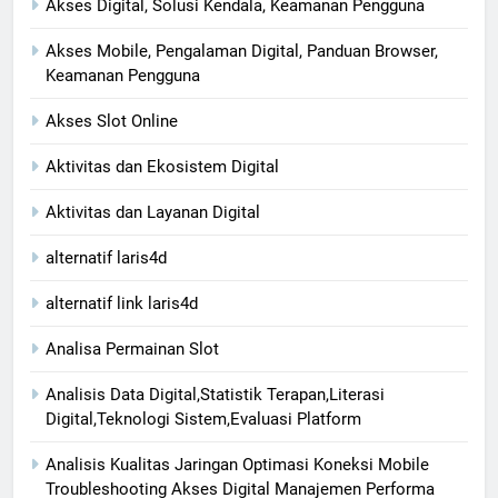
Akses Digital, Solusi Kendala, Keamanan Pengguna
Akses Mobile, Pengalaman Digital, Panduan Browser,
Keamanan Pengguna
Akses Slot Online
Aktivitas dan Ekosistem Digital
Aktivitas dan Layanan Digital
alternatif laris4d
alternatif link laris4d
Analisa Permainan Slot
Analisis Data Digital,Statistik Terapan,Literasi
Digital,Teknologi Sistem,Evaluasi Platform
Analisis Kualitas Jaringan Optimasi Koneksi Mobile
Troubleshooting Akses Digital Manajemen Performa