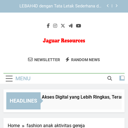
Skip
EDWINSLOT dan Perannya dalam Mendukung
to
Aktivitas Digital Harian
content
LEBAH4D dan Perannya dalam Mendukung
Aktivitas Digital Harian
EDWINSLOT untuk Akses Digital yang Lebih
Ringkas, Terarah, dan Efisien
LEBAH4D dengan Tata Letak Sederhana dan
Mudah Dipahami di Berbagai Perangkat
Jaguar
Jaguar Resources Menyediakan Solusi
EDWINSLOT dan Perannya dalam Mendukung
NEWSLETTER
RANDOM NEWS
Aktivitas Digital Harian
Resources
Konsultasi Energi Dan Sumber Daya
LEBAH4D dan Perannya dalam Mendukung
Yang Inovatif. Untuk Masa Depan Yang
Aktivitas Digital Harian
MENU
Berkelanjutan.
WINSLOT untuk Akses Digital yang Lebih Ringkas, Terarah, dan
HEADLINES
Weeks Ago
Home
fashion anak aktivitas gereja