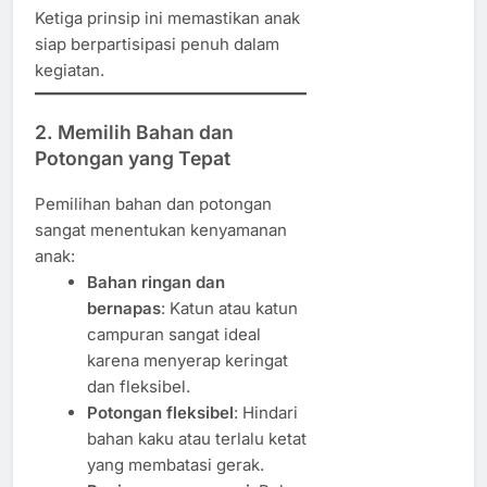
Ketiga prinsip ini memastikan anak
siap berpartisipasi penuh dalam
kegiatan.
2. Memilih Bahan dan
Potongan yang Tepat
Pemilihan bahan dan potongan
sangat menentukan kenyamanan
anak:
Bahan ringan dan
bernapas
: Katun atau katun
campuran sangat ideal
karena menyerap keringat
dan fleksibel.
Potongan fleksibel
: Hindari
bahan kaku atau terlalu ketat
yang membatasi gerak.