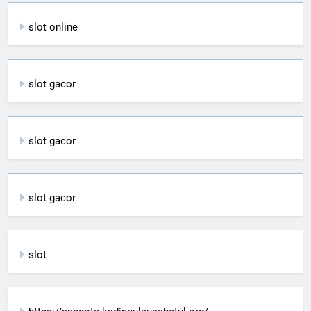
slot online
slot gacor
slot gacor
slot gacor
slot