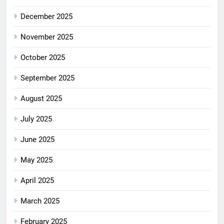
December 2025
November 2025
October 2025
September 2025
August 2025
July 2025
June 2025
May 2025
April 2025
March 2025
February 2025