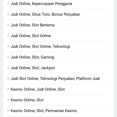
Judi Online, Kepercayaan Pengguna
Judi Online, Situs Toto, Bonus Perjudian
Judi Online, Slot Bertema
Judi Online, Slot Online
Judi Online, Slot Online, Teknologi
Judi Online, Slot, Gaming
Judi Online, Slot, Jackpot
Judi Slot Online, Teknologi Perjudian, Platform Judi
Kasino Online, Judi Online, Slot
Kasino Online, Slot
Kasino Online, Slot, Permainan Kasino