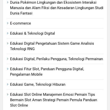
Dunia Pokémon Lingkungan dan Ekosistem Interaksi
Manusia dan Alam Fiksi dan Kesadaran Lingkungan Studi
Dunia Fantasi
E-commerce
Edukasi & Teknologi Digital
Edukasi Digital Pengetahuan Sistem Game Analisis
Teknologi RNG
Edukasi Digital, Perilaku Pengguna, Teknologi Permainan
Edukasi Fitur Slot, Panduan Pengguna Digital,
Pengalaman Mobile
Edukasi Game, Teknologi Hiburan
Edukasi Slot Online Manajemen Emosi Pemain Tips
Bermain Slot Aman Strategi Pemain Pemula Panduan
Slot Online