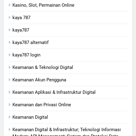
Kasino, Slot, Permainan Online
kaya 787
kaya787
kaya787 alternatif
kaya787 login
Keamanan & Teknologi Digital
Keamanan Akun Pengguna
Keamanan Aplikasi & Infrastruktur Digital
Keamanan dan Privasi Online
Keamanan Digital
Keamanan Digital & Infrastruktur; Teknologi Informasi