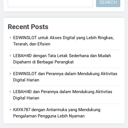
SEARCH
Recent Posts
EDWINSLOT untuk Akses Digital yang Lebih Ringkas,
Terarah, dan Efisien
LEBAH4D dengan Tata Letak Sederhana dan Mudah
Dipahami di Berbagai Perangkat
EDWINSLOT dan Perannya dalam Mendukung Aktivitas
Digital Harian
LEBAH4D dan Perannya dalam Mendukung Aktivitas
Digital Harian
KAYA787 dengan Antarmuka yang Mendukung
Pengalaman Pengguna Lebih Nyaman