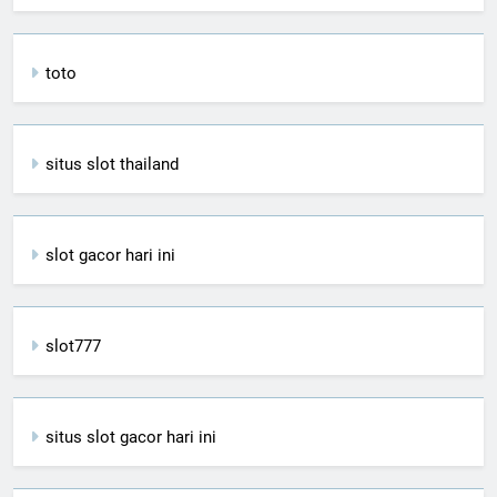
toto
situs slot thailand
slot gacor hari ini
slot777
situs slot gacor hari ini