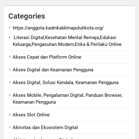
Categories
https://anggota.kadinkablimapuluhkota.org/
:Literasi Digital,Kesehatan Mental Remaja,Edukasi
Keluarga,Pengasuhan Modern,Etika & Perilaku Online
Akses Cepat dan Platform Online
Akses Digital dan Keamanan Pengguna
Akses Digital, Solusi Kendala, Keamanan Pengguna
Akses Mobile, Pengalaman Digital, Panduan Browser,
Keamanan Pengguna
Akses Slot Online
Aktivitas dan Ekosistem Digital