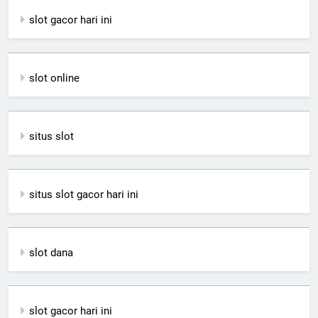
slot gacor hari ini
slot online
situs slot
situs slot gacor hari ini
slot dana
slot gacor hari ini