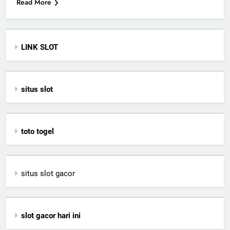
Read More
LINK SLOT
situs slot
toto togel
situs slot gacor
slot gacor hari ini