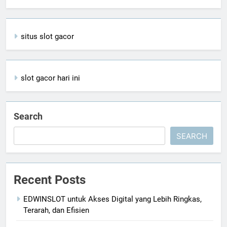
situs slot gacor
slot gacor hari ini
Search
SEARCH
Recent Posts
EDWINSLOT untuk Akses Digital yang Lebih Ringkas,
Terarah, dan Efisien