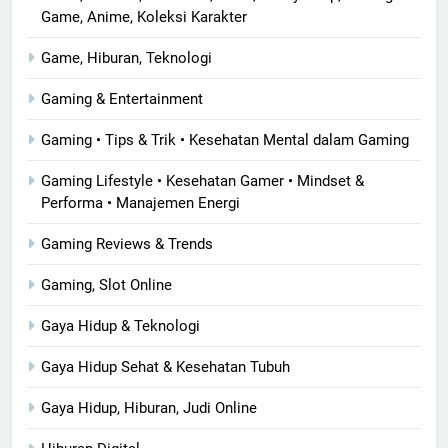
Game, Anime, Koleksi Karakter
Game, Hiburan, Teknologi
Gaming & Entertainment
Gaming • Tips & Trik • Kesehatan Mental dalam Gaming
Gaming Lifestyle • Kesehatan Gamer • Mindset &
Performa • Manajemen Energi
Gaming Reviews & Trends
Gaming, Slot Online
Gaya Hidup & Teknologi
Gaya Hidup Sehat & Kesehatan Tubuh
Gaya Hidup, Hiburan, Judi Online