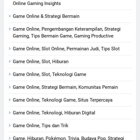
Online Gaming Insights
Game Online & Strategi Bermain
Game Online, Pengembangan Keterampilan, Strategi
Gaming, Tips Bermain Game, Gaming Productive
Game Online, Slot Online, Permainan Judi, Tips Slot
Game Online, Slot, Hiburan
Game Online, Slot, Teknologi Game
Game Online, Strategi Bermain, Komunitas Pemain
Game Online, Teknologi Game, Situs Terpercaya
Game Online, Teknologi, Hiburan Digital
Game Online, Tips dan Trik
Game, Hiburan, Pokémon, Trivia, Budaya Pop, Strategi