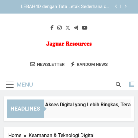
Skip
EDWINSLOT dan Perannya dalam Mendukung
to
Aktivitas Digital Harian
content
LEBAH4D dan Perannya dalam Mendukung
Aktivitas Digital Harian
EDWINSLOT untuk Akses Digital yang Lebih
Ringkas, Terarah, dan Efisien
LEBAH4D dengan Tata Letak Sederhana dan
Mudah Dipahami di Berbagai Perangkat
Jaguar
Jaguar Resources Menyediakan Solusi
EDWINSLOT dan Perannya dalam Mendukung
NEWSLETTER
RANDOM NEWS
Aktivitas Digital Harian
Resources
Konsultasi Energi Dan Sumber Daya
LEBAH4D dan Perannya dalam Mendukung
Yang Inovatif. Untuk Masa Depan Yang
Aktivitas Digital Harian
MENU
Berkelanjutan.
WINSLOT untuk Akses Digital yang Lebih Ringkas, Terarah, dan
HEADLINES
Weeks Ago
Home
Keamanan & Teknologi Digital