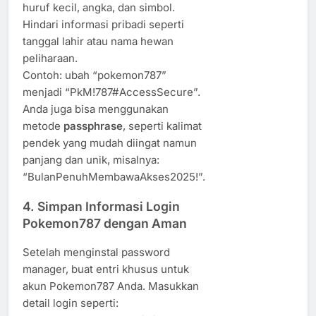
huruf kecil, angka, dan simbol.
Hindari informasi pribadi seperti
tanggal lahir atau nama hewan
peliharaan.
Contoh: ubah “pokemon787”
menjadi “PkM!787#AccessSecure”.
Anda juga bisa menggunakan
metode
passphrase
, seperti kalimat
pendek yang mudah diingat namun
panjang dan unik, misalnya:
“BulanPenuhMembawaAkses2025!”.
4. Simpan Informasi Login
Pokemon787 dengan Aman
Setelah menginstal password
manager, buat entri khusus untuk
akun Pokemon787 Anda. Masukkan
detail login seperti: