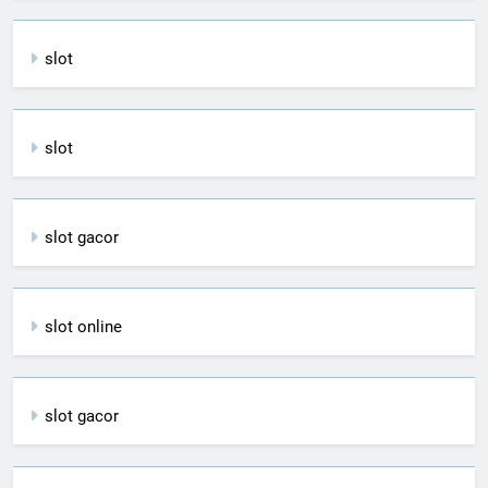
slot
slot
slot gacor
slot online
slot gacor