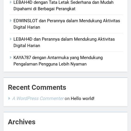
LEBAH4D dengan Tata Letak Sederhana dan Mudah
Dipahami di Berbagai Perangkat
EDWINSLOT dan Perannya dalam Mendukung Aktivitas
Digital Harian
LEBAH4D dan Perannya dalam Mendukung Aktivitas
Digital Harian
KAYA787 dengan Antarmuka yang Mendukung
Pengalaman Pengguna Lebih Nyaman
Recent Comments
A WordPress Commenter
on
Hello world!
Archives