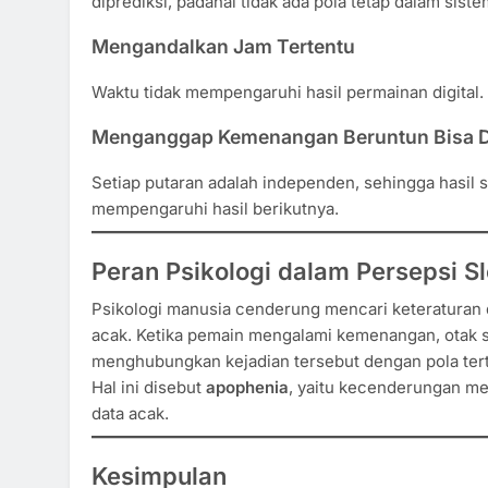
diprediksi, padahal tidak ada pola tetap dalam sist
Mengandalkan Jam Tertentu
Waktu tidak mempengaruhi hasil permainan digital.
Menganggap Kemenangan Beruntun Bisa D
Setiap putaran adalah independen, sehingga hasil 
mempengaruhi hasil berikutnya.
Peran Psikologi dalam Persepsi S
Psikologi manusia cenderung mencari keteraturan
acak. Ketika pemain mengalami kemenangan, otak 
menghubungkan kejadian tersebut dengan pola ter
Hal ini disebut
apophenia
, yaitu kecenderungan me
data acak.
Kesimpulan