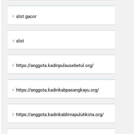
slot gacor
slot
https://anggota.kadinpulausebetul.org/
https://anggota.kadinkabpasangkayu.org/
https://anggota.kadinkablimapuluhkota.org/