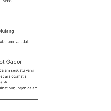
em RNG.
iulang
sebelumnya tidak
lot Gacor
 dalam sesuatu yang
secara otomatis
tentu.
lihat hubungan dalam