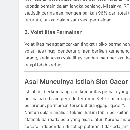
kepada pemain dalam jangka panjang. Misalnya, RT
statistik permainan mengembalikan 96% dari total 
tertentu, bukan dalam satu sesi permainan.
3. Volatilitas Permainan
Volatilitas menggambarkan tingkat risiko permainan
volatilitas tinggi cenderung memberikan kemenan
jarang, sedangkan volatilitas rendah memberikan 
tetapi lebih sering.
Asal Munculnya Istilah Slot Gacor
Istilah ini berkembang dari komunitas pemain yang
permainan dalam periode tertentu. Ketika beberap
berurutan, permainan tersebut dianggap “gacor”.
Namun dalam analisis teknis, hal ini lebih berkaita
statistik daripada pola yang bisa diatur. Karena si
secara independen di setiap putaran, tidak ada jam