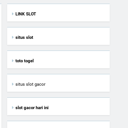
LINK SLOT
situs slot
toto togel
situs slot gacor
slot gacor hari ini