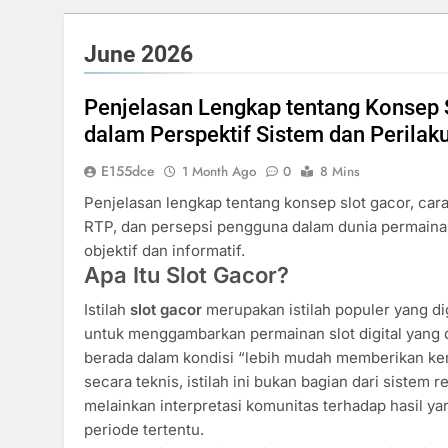
June 2026
Penjelasan Lengkap tentang Konsep 
dalam Perspektif Sistem dan Perila
E155dce
1 Month Ago
0
8 Mins
Penjelasan lengkap tentang konsep slot gacor, cara
RTP, dan persepsi pengguna dalam dunia permainan
objektif dan informatif.
Apa Itu Slot Gacor?
Istilah
slot gacor
merupakan istilah populer yang d
untuk menggambarkan permainan slot digital yang
berada dalam kondisi “lebih mudah memberikan 
secara teknis, istilah ini bukan bagian dari sistem 
melainkan interpretasi komunitas terhadap hasil y
periode tertentu.