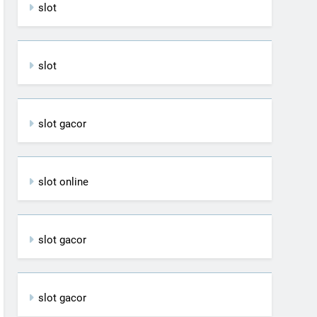
slot
slot
slot gacor
slot online
slot gacor
slot gacor