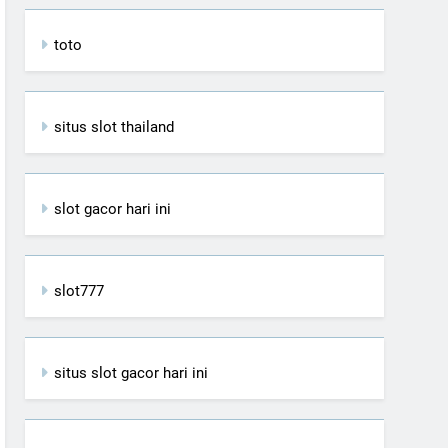
toto
situs slot thailand
slot gacor hari ini
slot777
situs slot gacor hari ini