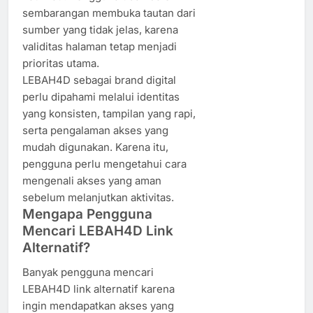
sembarangan membuka tautan dari
sumber yang tidak jelas, karena
validitas halaman tetap menjadi
prioritas utama.
LEBAH4D sebagai brand digital
perlu dipahami melalui identitas
yang konsisten, tampilan yang rapi,
serta pengalaman akses yang
mudah digunakan. Karena itu,
pengguna perlu mengetahui cara
mengenali akses yang aman
sebelum melanjutkan aktivitas.
Mengapa Pengguna
Mencari LEBAH4D Link
Alternatif?
Banyak pengguna mencari
LEBAH4D link alternatif karena
ingin mendapatkan akses yang