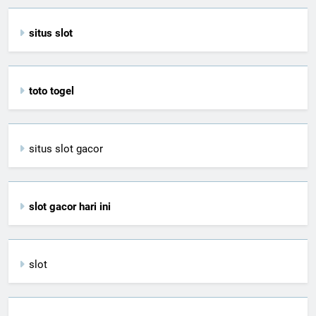
situs slot
toto togel
situs slot gacor
slot gacor hari ini
slot