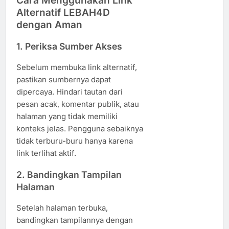
Cara Menggunakan Link
Alternatif LEBAH4D
dengan Aman
1. Periksa Sumber Akses
Sebelum membuka link alternatif,
pastikan sumbernya dapat
dipercaya. Hindari tautan dari
pesan acak, komentar publik, atau
halaman yang tidak memiliki
konteks jelas. Pengguna sebaiknya
tidak terburu-buru hanya karena
link terlihat aktif.
2. Bandingkan Tampilan
Halaman
Setelah halaman terbuka,
bandingkan tampilannya dengan