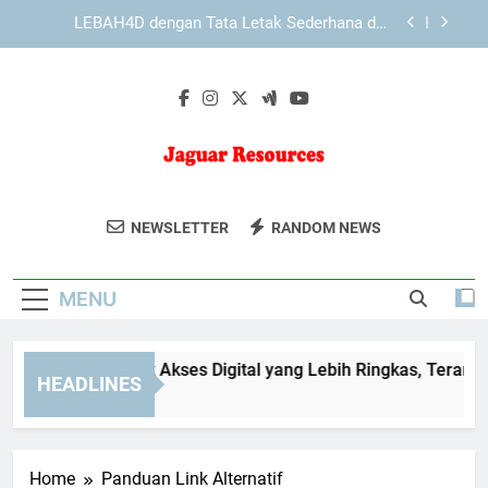
Skip
EDWINSLOT dan Perannya dalam Mendukung
to
Aktivitas Digital Harian
content
LEBAH4D dan Perannya dalam Mendukung
Aktivitas Digital Harian
EDWINSLOT untuk Akses Digital yang Lebih
Ringkas, Terarah, dan Efisien
LEBAH4D dengan Tata Letak Sederhana dan
Mudah Dipahami di Berbagai Perangkat
Jaguar
Jaguar Resources Menyediakan Solusi
EDWINSLOT dan Perannya dalam Mendukung
NEWSLETTER
RANDOM NEWS
Aktivitas Digital Harian
Resources
Konsultasi Energi Dan Sumber Daya
LEBAH4D dan Perannya dalam Mendukung
Yang Inovatif. Untuk Masa Depan Yang
Aktivitas Digital Harian
MENU
Berkelanjutan.
DWINSLOT untuk Akses Digital yang Lebih Ringkas, Terarah, da
HEADLINES
 Week Ago
Home
Panduan Link Alternatif