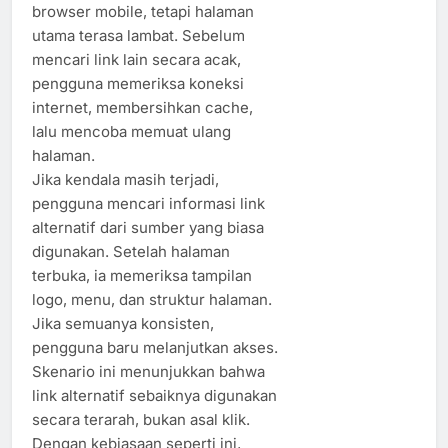
browser mobile, tetapi halaman
utama terasa lambat. Sebelum
mencari link lain secara acak,
pengguna memeriksa koneksi
internet, membersihkan cache,
lalu mencoba memuat ulang
halaman.
Jika kendala masih terjadi,
pengguna mencari informasi link
alternatif dari sumber yang biasa
digunakan. Setelah halaman
terbuka, ia memeriksa tampilan
logo, menu, dan struktur halaman.
Jika semuanya konsisten,
pengguna baru melanjutkan akses.
Skenario ini menunjukkan bahwa
link alternatif sebaiknya digunakan
secara terarah, bukan asal klik.
Dengan kebiasaan seperti ini,