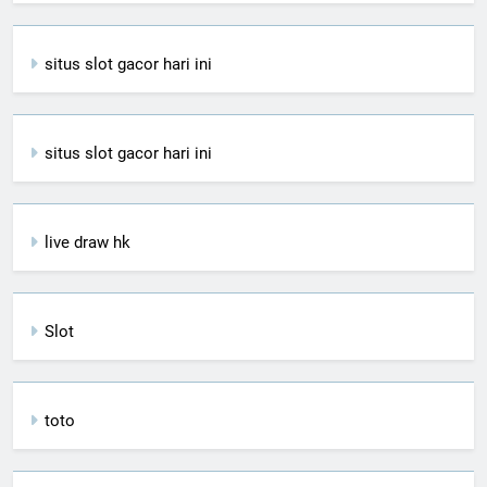
situs slot gacor hari ini
situs slot gacor hari ini
live draw hk
Slot
toto