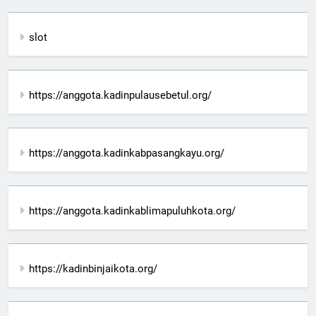
slot
https://anggota.kadinpulausebetul.org/
https://anggota.kadinkabpasangkayu.org/
https://anggota.kadinkablimapuluhkota.org/
https://kadinbinjaikota.org/