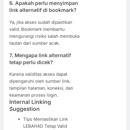
6. Apakah perlu menyimpan
link alternatif di bookmark?
Ya, jika akses sudah dipastikan
valid. Bookmark membantu
mengurangi risiko salah membuka
tautan dari sumber acak.
7. Mengapa link alternatif
tetap perlu dicek?
Karena validitas akses dapat
dipengaruhi oleh sumber link,
tampilan halaman, koneksi, dan
keamanan proses login.
Internal Linking
Suggestion
Tips Memastikan Link
LEBAH4D Tetap Valid