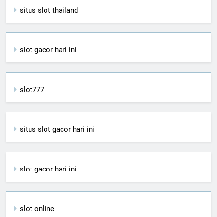
situs slot thailand
slot gacor hari ini
slot777
situs slot gacor hari ini
slot gacor hari ini
slot online