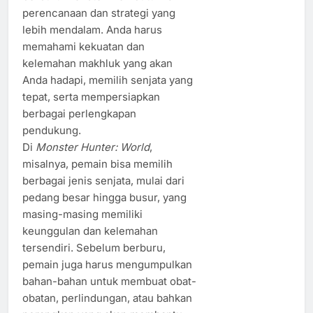
perencanaan dan strategi yang
lebih mendalam. Anda harus
memahami kekuatan dan
kelemahan makhluk yang akan
Anda hadapi, memilih senjata yang
tepat, serta mempersiapkan
berbagai perlengkapan
pendukung.
Di
Monster Hunter: World
,
misalnya, pemain bisa memilih
berbagai jenis senjata, mulai dari
pedang besar hingga busur, yang
masing-masing memiliki
keunggulan dan kelemahan
tersendiri. Sebelum berburu,
pemain juga harus mengumpulkan
bahan-bahan untuk membuat obat-
obatan, perlindungan, atau bahkan