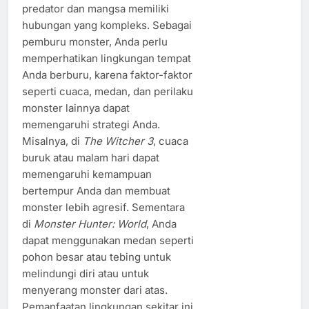
predator dan mangsa memiliki
hubungan yang kompleks. Sebagai
pemburu monster, Anda perlu
memperhatikan lingkungan tempat
Anda berburu, karena faktor-faktor
seperti cuaca, medan, dan perilaku
monster lainnya dapat
memengaruhi strategi Anda.
Misalnya, di
The Witcher 3
, cuaca
buruk atau malam hari dapat
memengaruhi kemampuan
bertempur Anda dan membuat
monster lebih agresif. Sementara
di
Monster Hunter: World
, Anda
dapat menggunakan medan seperti
pohon besar atau tebing untuk
melindungi diri atau untuk
menyerang monster dari atas.
Pemanfaatan lingkungan sekitar ini