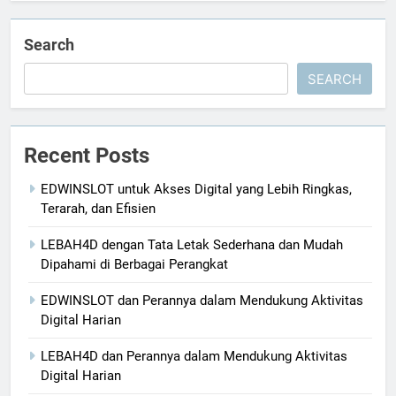
Search
SEARCH
Recent Posts
EDWINSLOT untuk Akses Digital yang Lebih Ringkas,
Terarah, dan Efisien
LEBAH4D dengan Tata Letak Sederhana dan Mudah
Dipahami di Berbagai Perangkat
EDWINSLOT dan Perannya dalam Mendukung Aktivitas
Digital Harian
LEBAH4D dan Perannya dalam Mendukung Aktivitas
Digital Harian