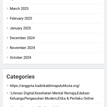
March 2025
February 2025
January 2025
December 2024
November 2024
October 2024
Categories
https://anggota.kadinkablimapuluhkota.org/
:Literasi Digital,Kesehatan Mental Remaja,Edukasi
Keluarga,Pengasuhan Modern,Etika & Perilaku Online