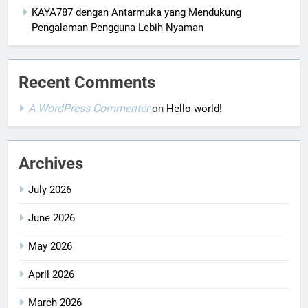
KAYA787 dengan Antarmuka yang Mendukung
Pengalaman Pengguna Lebih Nyaman
Recent Comments
A WordPress Commenter
on
Hello world!
Archives
July 2026
June 2026
May 2026
April 2026
March 2026