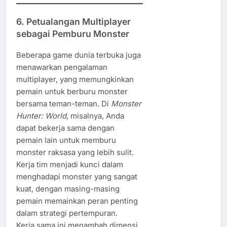
6. Petualangan Multiplayer
sebagai Pemburu Monster
Beberapa game dunia terbuka juga
menawarkan pengalaman
multiplayer, yang memungkinkan
pemain untuk berburu monster
bersama teman-teman. Di
Monster
Hunter: World
, misalnya, Anda
dapat bekerja sama dengan
pemain lain untuk memburu
monster raksasa yang lebih sulit.
Kerja tim menjadi kunci dalam
menghadapi monster yang sangat
kuat, dengan masing-masing
pemain memainkan peran penting
dalam strategi pertempuran.
Kerja sama ini menambah dimensi