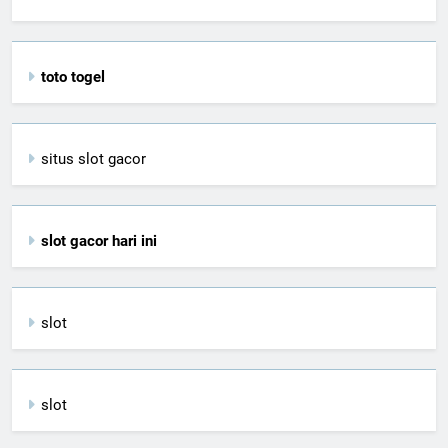
toto togel
situs slot gacor
slot gacor hari ini
slot
slot