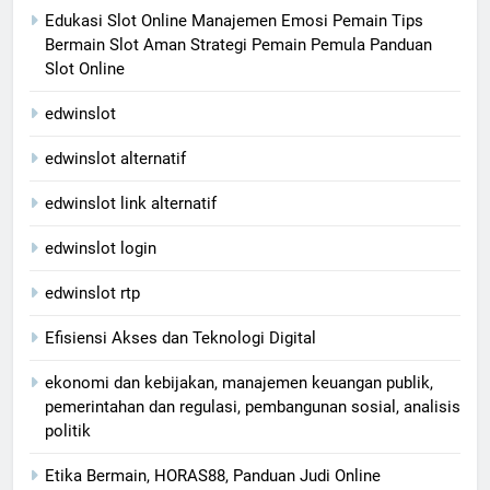
Edukasi Slot Online Manajemen Emosi Pemain Tips
Bermain Slot Aman Strategi Pemain Pemula Panduan
Slot Online
edwinslot
edwinslot alternatif
edwinslot link alternatif
edwinslot login
edwinslot rtp
Efisiensi Akses dan Teknologi Digital
ekonomi dan kebijakan, manajemen keuangan publik,
pemerintahan dan regulasi, pembangunan sosial, analisis
politik
Etika Bermain, HORAS88, Panduan Judi Online