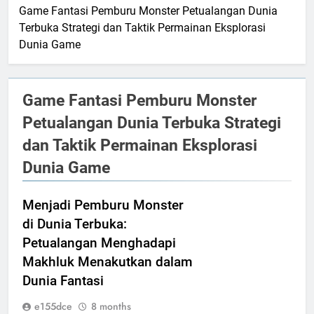
Game Fantasi Pemburu Monster Petualangan Dunia
Terbuka Strategi dan Taktik Permainan Eksplorasi
Dunia Game
Game Fantasi Pemburu Monster
Petualangan Dunia Terbuka Strategi
dan Taktik Permainan Eksplorasi
Dunia Game
Menjadi Pemburu Monster
di Dunia Terbuka:
Petualangan Menghadapi
Makhluk Menakutkan dalam
Dunia Fantasi
e155dce
8 months