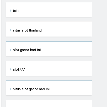
toto
situs slot thailand
slot gacor hari ini
slot777
situs slot gacor hari ini