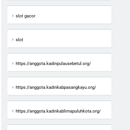
slot gacor
slot
https://anggota.kadinpulausebetul.org/
https://anggota.kadinkabpasangkayu.org/
https://anggota.kadinkablimapuluhkota.org/