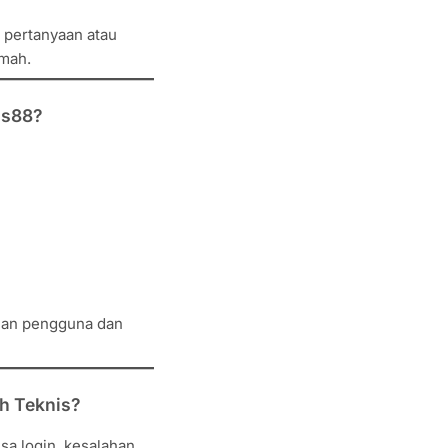
 pertanyaan atau
amah.
as88?
han pengguna dan
h Teknis?
sa login, kesalahan