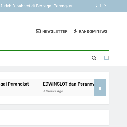
udah Dipahami di Berbagai Perangkat
m Mendukung Aktivitas Digital Harian
m Mendukung Aktivitas Digital Harian
NEWSLETTER
RANDOM NEWS
g Lebih Ringkas, Terarah, dan Efisien
a Yang Inovatif. Untuk Masa Depan Yang Berkelanjutan.
udah Dipahami di Berbagai Perangkat
m Mendukung Aktivitas Digital Harian
m Mendukung Aktivitas Digital Harian
at
EDWINSLOT dan Perannya dalam Mendukung Aktivitas 
3 Weeks Ago