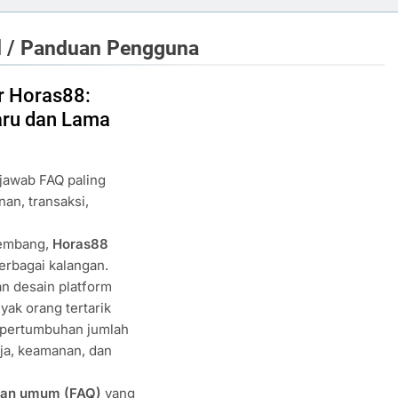
al / Panduan Pengguna
 Horas88:
aru dan Lama
njawab FAQ paling
an, transaksi,
rkembang,
Horas88
erbagai kalangan.
n desain platform
yak orang tertarik
n pertumbuhan jumlah
ja, keamanan, dan
aan umum (FAQ)
yang