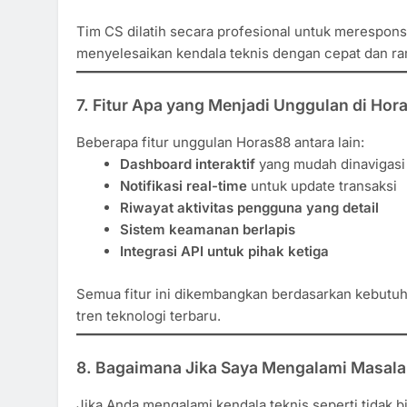
Tim CS dilatih secara profesional untuk merespons
menyelesaikan kendala teknis dengan cepat dan r
7. Fitur Apa yang Menjadi Unggulan di Hor
Beberapa fitur unggulan Horas88 antara lain:
Dashboard interaktif
yang mudah dinavigasi
Notifikasi real-time
untuk update transaksi
Riwayat aktivitas pengguna yang detail
Sistem keamanan berlapis
Integrasi API untuk pihak ketiga
Semua fitur ini dikembangkan berdasarkan kebutu
tren teknologi terbaru.
8. Bagaimana Jika Saya Mengalami Masala
Jika Anda mengalami kendala teknis seperti tidak bi