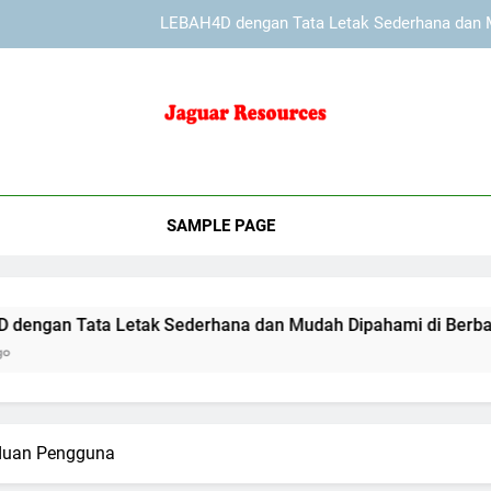
LEBAH4D dengan Tata Letak Sederhana dan M
EDWINSLOT dan Perannya dala
LEBAH4D dan Perannya dala
uar Resources
EDWINSLOT untuk Akses Digital yan
sources Menyediakan Solusi Konsultasi Energi Dan Sumber Day
LEBAH4D dengan Tata Letak Sederhana dan M
SAMPLE PAGE
EDWINSLOT dan Perannya dala
LEBAH4D dan Perannya dala
 Letak Sederhana dan Mudah Dipahami di Berbagai Perangk
nduan Pengguna