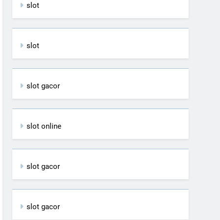
slot
slot
slot gacor
slot online
slot gacor
slot gacor