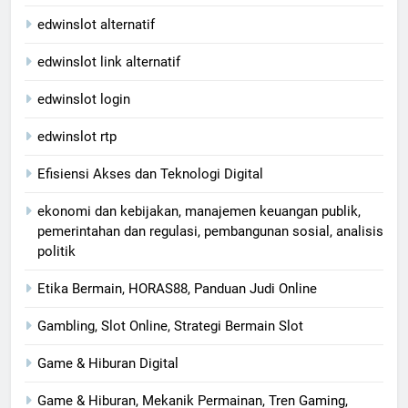
edwinslot alternatif
edwinslot link alternatif
edwinslot login
edwinslot rtp
Efisiensi Akses dan Teknologi Digital
ekonomi dan kebijakan, manajemen keuangan publik,
pemerintahan dan regulasi, pembangunan sosial, analisis
politik
Etika Bermain, HORAS88, Panduan Judi Online
Gambling, Slot Online, Strategi Bermain Slot
Game & Hiburan Digital
Game & Hiburan, Mekanik Permainan, Tren Gaming,