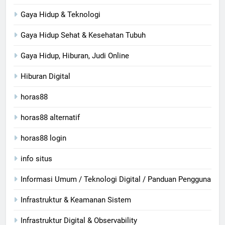
Gaya Hidup & Teknologi
Gaya Hidup Sehat & Kesehatan Tubuh
Gaya Hidup, Hiburan, Judi Online
Hiburan Digital
horas88
horas88 alternatif
horas88 login
info situs
Informasi Umum / Teknologi Digital / Panduan Pengguna
Infrastruktur & Keamanan Sistem
Infrastruktur Digital & Observability