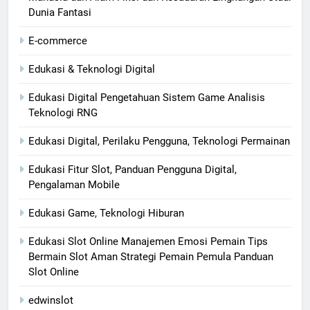
Dunia Fantasi
E-commerce
Edukasi & Teknologi Digital
Edukasi Digital Pengetahuan Sistem Game Analisis
Teknologi RNG
Edukasi Digital, Perilaku Pengguna, Teknologi Permainan
Edukasi Fitur Slot, Panduan Pengguna Digital,
Pengalaman Mobile
Edukasi Game, Teknologi Hiburan
Edukasi Slot Online Manajemen Emosi Pemain Tips
Bermain Slot Aman Strategi Pemain Pemula Panduan
Slot Online
edwinslot