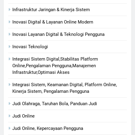
Infrastruktur Jaringan & Kinerja Sistem
Inovasi Digital & Layanan Online Modern
Inovasi Layanan Digital & Teknologi Pengguna
Inovasi Teknologi
Integrasi Sistem Digital,Stabilitas Platform
Online,Pengalaman Pengguna,Manajemen
Infrastruktur,Optimasi Akses
Integrasi Sistem, Keamanan Digital, Platform Online,
Kinerja Sistem, Pengalaman Pengguna
Judi Olahraga, Taruhan Bola, Panduan Judi
Judi Online
Judi Online, Kepercayaan Pengguna