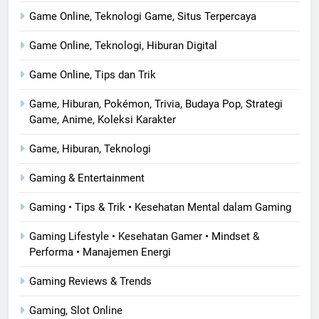
Game Online, Teknologi Game, Situs Terpercaya
Game Online, Teknologi, Hiburan Digital
Game Online, Tips dan Trik
Game, Hiburan, Pokémon, Trivia, Budaya Pop, Strategi
Game, Anime, Koleksi Karakter
Game, Hiburan, Teknologi
Gaming & Entertainment
Gaming • Tips & Trik • Kesehatan Mental dalam Gaming
Gaming Lifestyle • Kesehatan Gamer • Mindset &
Performa • Manajemen Energi
Gaming Reviews & Trends
Gaming, Slot Online