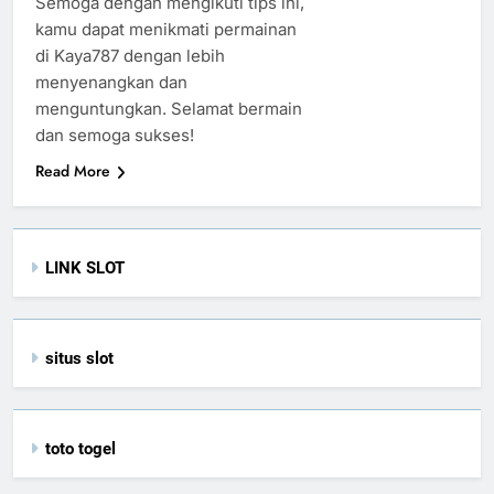
Semoga dengan mengikuti tips ini,
kamu dapat menikmati permainan
di Kaya787 dengan lebih
menyenangkan dan
menguntungkan. Selamat bermain
dan semoga sukses!
Read More
LINK SLOT
situs slot
toto togel