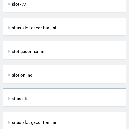
slot777
situs slot gacor hari ini
slot gacor hari ini
slot online
situs slot
situs slot gacor hari ini