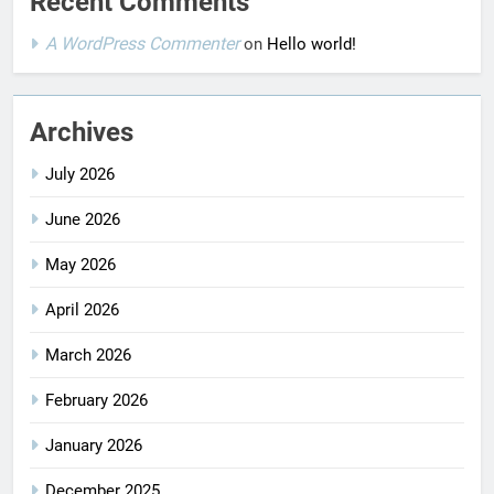
Recent Comments
A WordPress Commenter
on
Hello world!
Archives
July 2026
June 2026
May 2026
April 2026
March 2026
February 2026
January 2026
December 2025