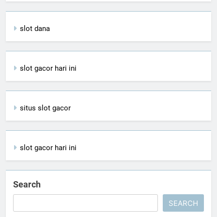
slot dana
slot gacor hari ini
situs slot gacor
slot gacor hari ini
Search
SEARCH