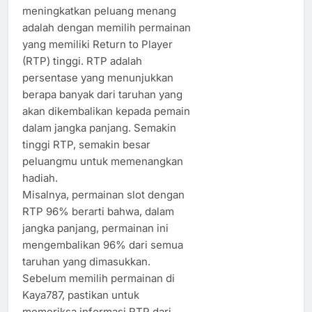
meningkatkan peluang menang
adalah dengan memilih permainan
yang memiliki Return to Player
(RTP) tinggi. RTP adalah
persentase yang menunjukkan
berapa banyak dari taruhan yang
akan dikembalikan kepada pemain
dalam jangka panjang. Semakin
tinggi RTP, semakin besar
peluangmu untuk memenangkan
hadiah.
Misalnya, permainan slot dengan
RTP 96% berarti bahwa, dalam
jangka panjang, permainan ini
mengembalikan 96% dari semua
taruhan yang dimasukkan.
Sebelum memilih permainan di
Kaya787, pastikan untuk
memeriksa informasi RTP dari