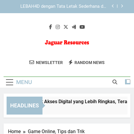
Skip
EDWINSLOT dan Perannya dalam Mendukung
to
Aktivitas Digital Harian
content
LEBAH4D dan Perannya dalam Mendukung
Aktivitas Digital Harian
EDWINSLOT untuk Akses Digital yang Lebih
Ringkas, Terarah, dan Efisien
LEBAH4D dengan Tata Letak Sederhana dan
Mudah Dipahami di Berbagai Perangkat
Jaguar
Jaguar Resources Menyediakan Solusi
EDWINSLOT dan Perannya dalam Mendukung
NEWSLETTER
RANDOM NEWS
Aktivitas Digital Harian
Resources
Konsultasi Energi Dan Sumber Daya
LEBAH4D dan Perannya dalam Mendukung
Yang Inovatif. Untuk Masa Depan Yang
Aktivitas Digital Harian
MENU
Berkelanjutan.
WINSLOT untuk Akses Digital yang Lebih Ringkas, Terarah, dan
HEADLINES
Weeks Ago
Home
Game Online, Tips dan Trik