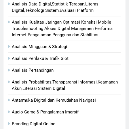
Analisis Data Digital,Statistik Terapan,Literasi
Digital,Teknologi Sistem,Evaluasi Platform
Analisis Kualitas Jaringan Optimasi Koneksi Mobile
Troubleshooting Akses Digital Manajemen Performa
Internet Pengalaman Pengguna dan Stabilitas
Analisis Mingguan & Strategi
Analisis Perilaku & Trafik Slot
Analisis Pertandingan
Analisis Probabilitas,Transparansi Informasi,Keamanan
Akun,Literasi Sistem Digital
Antarmuka Digital dan Kemudahan Navigasi
Audio Game & Pengalaman Imersif
Branding Digital Online