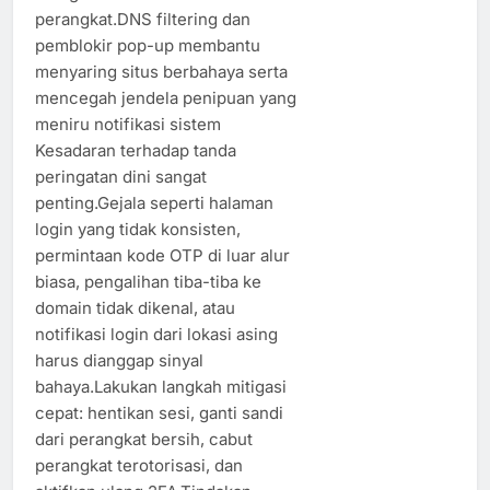
perangkat.DNS filtering dan
pemblokir pop-up membantu
menyaring situs berbahaya serta
mencegah jendela penipuan yang
meniru notifikasi sistem
Kesadaran terhadap tanda
peringatan dini sangat
penting.Gejala seperti halaman
login yang tidak konsisten,
permintaan kode OTP di luar alur
biasa, pengalihan tiba-tiba ke
domain tidak dikenal, atau
notifikasi login dari lokasi asing
harus dianggap sinyal
bahaya.Lakukan langkah mitigasi
cepat: hentikan sesi, ganti sandi
dari perangkat bersih, cabut
perangkat terotorisasi, dan