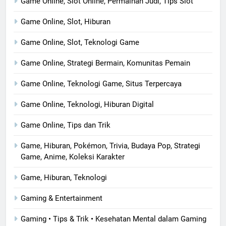
Game Online, Slot Online, Permainan Judi, Tips Slot
Game Online, Slot, Hiburan
Game Online, Slot, Teknologi Game
Game Online, Strategi Bermain, Komunitas Pemain
Game Online, Teknologi Game, Situs Terpercaya
Game Online, Teknologi, Hiburan Digital
Game Online, Tips dan Trik
Game, Hiburan, Pokémon, Trivia, Budaya Pop, Strategi
Game, Anime, Koleksi Karakter
Game, Hiburan, Teknologi
Gaming & Entertainment
Gaming • Tips & Trik • Kesehatan Mental dalam Gaming