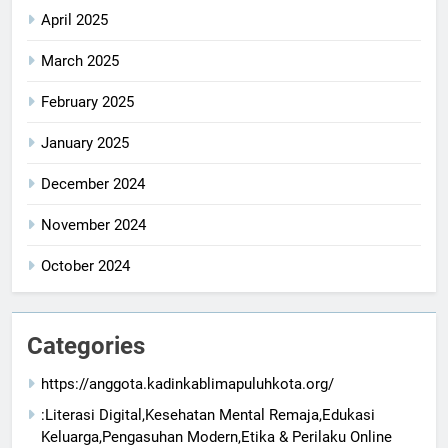
April 2025
March 2025
February 2025
January 2025
December 2024
November 2024
October 2024
Categories
https://anggota.kadinkablimapuluhkota.org/
:Literasi Digital,Kesehatan Mental Remaja,Edukasi
Keluarga,Pengasuhan Modern,Etika & Perilaku Online