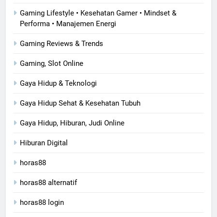
Gaming Lifestyle • Kesehatan Gamer • Mindset &
Performa • Manajemen Energi
Gaming Reviews & Trends
Gaming, Slot Online
Gaya Hidup & Teknologi
Gaya Hidup Sehat & Kesehatan Tubuh
Gaya Hidup, Hiburan, Judi Online
Hiburan Digital
horas88
horas88 alternatif
horas88 login