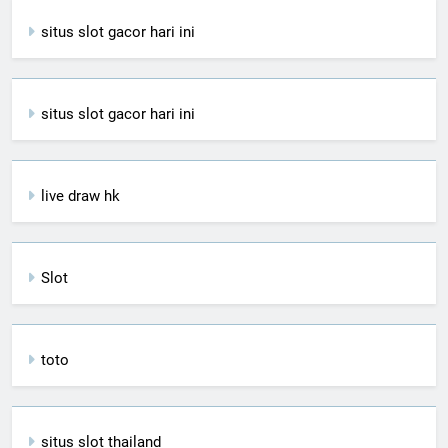
situs slot gacor hari ini
situs slot gacor hari ini
live draw hk
Slot
toto
situs slot thailand