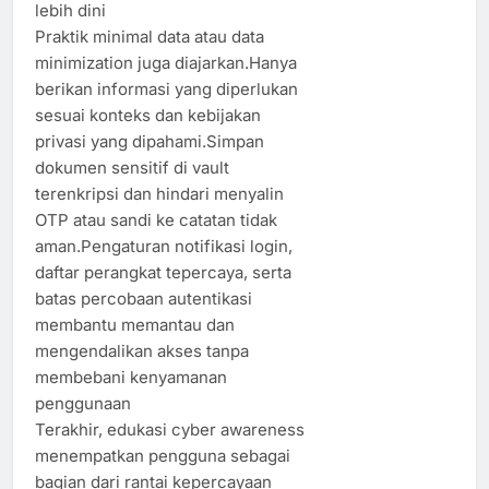
lebih dini
Praktik minimal data atau data
minimization juga diajarkan.Hanya
berikan informasi yang diperlukan
sesuai konteks dan kebijakan
privasi yang dipahami.Simpan
dokumen sensitif di vault
terenkripsi dan hindari menyalin
OTP atau sandi ke catatan tidak
aman.Pengaturan notifikasi login,
daftar perangkat tepercaya, serta
batas percobaan autentikasi
membantu memantau dan
mengendalikan akses tanpa
membebani kenyamanan
penggunaan
Terakhir, edukasi cyber awareness
menempatkan pengguna sebagai
bagian dari rantai kepercayaan