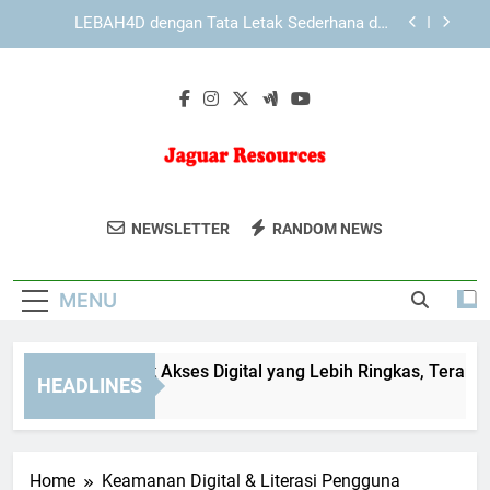
Skip
EDWINSLOT dan Perannya dalam Mendukung
to
Aktivitas Digital Harian
content
LEBAH4D dan Perannya dalam Mendukung
Aktivitas Digital Harian
EDWINSLOT untuk Akses Digital yang Lebih
Ringkas, Terarah, dan Efisien
LEBAH4D dengan Tata Letak Sederhana dan
Mudah Dipahami di Berbagai Perangkat
Jaguar
Jaguar Resources Menyediakan Solusi
EDWINSLOT dan Perannya dalam Mendukung
NEWSLETTER
RANDOM NEWS
Aktivitas Digital Harian
Resources
Konsultasi Energi Dan Sumber Daya
LEBAH4D dan Perannya dalam Mendukung
Yang Inovatif. Untuk Masa Depan Yang
Aktivitas Digital Harian
MENU
Berkelanjutan.
DWINSLOT untuk Akses Digital yang Lebih Ringkas, Terarah, da
HEADLINES
 Weeks Ago
Home
Keamanan Digital & Literasi Pengguna