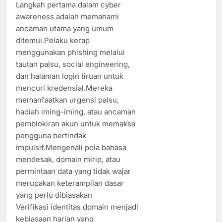
Langkah pertama dalam cyber
awareness adalah memahami
ancaman utama yang umum
ditemui.Pelaku kerap
menggunakan phishing melalui
tautan palsu, social engineering,
dan halaman login tiruan untuk
mencuri kredensial.Mereka
memanfaatkan urgensi palsu,
hadiah iming-iming, atau ancaman
pemblokiran akun untuk memaksa
pengguna bertindak
impulsif.Mengenali pola bahasa
mendesak, domain mirip, atau
permintaan data yang tidak wajar
merupakan keterampilan dasar
yang perlu dibiasakan
Verifikasi identitas domain menjadi
kebiasaan harian yang