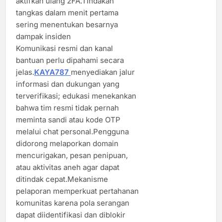
aktifkan ulang 2FA.Tindakan
tangkas dalam menit pertama
sering menentukan besarnya
dampak insiden
Komunikasi resmi dan kanal
bantuan perlu dipahami secara
jelas.
KAYA787
menyediakan jalur
informasi dan dukungan yang
terverifikasi; edukasi menekankan
bahwa tim resmi tidak pernah
meminta sandi atau kode OTP
melalui chat personal.Pengguna
didorong melaporkan domain
mencurigakan, pesan penipuan,
atau aktivitas aneh agar dapat
ditindak cepat.Mekanisme
pelaporan memperkuat pertahanan
komunitas karena pola serangan
dapat diidentifikasi dan diblokir