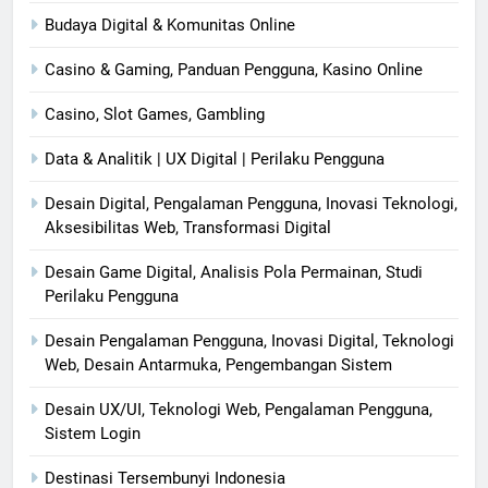
Budaya Digital & Komunitas Online
Casino & Gaming, Panduan Pengguna, Kasino Online
Casino, Slot Games, Gambling
Data & Analitik | UX Digital | Perilaku Pengguna
Desain Digital, Pengalaman Pengguna, Inovasi Teknologi,
Aksesibilitas Web, Transformasi Digital
Desain Game Digital, Analisis Pola Permainan, Studi
Perilaku Pengguna
Desain Pengalaman Pengguna, Inovasi Digital, Teknologi
Web, Desain Antarmuka, Pengembangan Sistem
Desain UX/UI, Teknologi Web, Pengalaman Pengguna,
Sistem Login
Destinasi Tersembunyi Indonesia