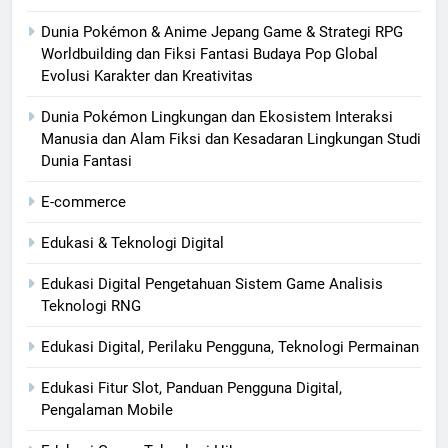
Dunia Pokémon & Anime Jepang Game & Strategi RPG
Worldbuilding dan Fiksi Fantasi Budaya Pop Global
Evolusi Karakter dan Kreativitas
Dunia Pokémon Lingkungan dan Ekosistem Interaksi
Manusia dan Alam Fiksi dan Kesadaran Lingkungan Studi
Dunia Fantasi
E-commerce
Edukasi & Teknologi Digital
Edukasi Digital Pengetahuan Sistem Game Analisis
Teknologi RNG
Edukasi Digital, Perilaku Pengguna, Teknologi Permainan
Edukasi Fitur Slot, Panduan Pengguna Digital,
Pengalaman Mobile