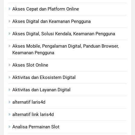
Akses Cepat dan Platform Online
Akses Digital dan Keamanan Pengguna
Akses Digital, Solusi Kendala, Keamanan Pengguna
Akses Mobile, Pengalaman Digital, Panduan Browser,
Keamanan Pengguna
Akses Slot Online
Aktivitas dan Ekosistem Digital
Aktivitas dan Layanan Digital
alternatif laris4d
alternatif link laris4d
Analisa Permainan Slot