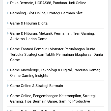
Etika Bermain, HORAS88, Panduan Judi Online
Gambling, Slot Online, Strategi Bermain Slot
Game & Hiburan Digital
Game & Hiburan, Mekanik Permainan, Tren Gaming,
Aktivitas Harian Game
Game Fantasi Pemburu Monster Petualangan Dunia
Terbuka Strategi dan Taktik Permainan Eksplorasi Dunia
Game
Game Knowledge, Teknologi & Digital, Panduan Gamer,
Online Gaming Insights
Game Online & Strategi Bermain
Game Online, Pengembangan Keterampilan, Strategi
Gaming, Tips Bermain Game, Gaming Productive