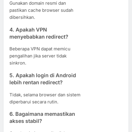
Gunakan domain resmi dan
pastikan cache browser sudah
dibersihkan.
4. Apakah VPN
menyebabkan redirect?
Beberapa VPN dapat memicu
pengalihan jika server tidak
sinkron.
5. Apakah login di Android
lebih rentan redirect?
Tidak, selama browser dan sistem
diperbarui secara rutin.
6. Bagaimana memastikan
akses stabil?