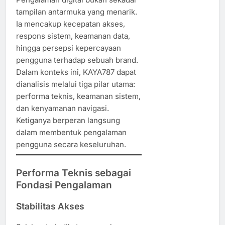
tampilan antarmuka yang menarik.
Ia mencakup kecepatan akses,
respons sistem, keamanan data,
hingga persepsi kepercayaan
pengguna terhadap sebuah brand.
Dalam konteks ini, KAYA787 dapat
dianalisis melalui tiga pilar utama:
performa teknis, keamanan sistem,
dan kenyamanan navigasi.
Ketiganya berperan langsung
dalam membentuk pengalaman
pengguna secara keseluruhan.
Performa Teknis sebagai
Fondasi Pengalaman
Stabilitas Akses