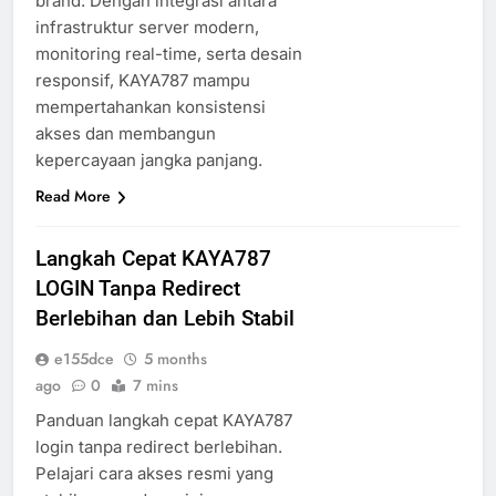
brand. Dengan integrasi antara
infrastruktur server modern,
monitoring real-time, serta desain
responsif, KAYA787 mampu
mempertahankan konsistensi
akses dan membangun
kepercayaan jangka panjang.
Read More
Langkah Cepat KAYA787
LOGIN Tanpa Redirect
Berlebihan dan Lebih Stabil
e155dce
5 months
ago
0
7 mins
Panduan langkah cepat KAYA787
login tanpa redirect berlebihan.
Pelajari cara akses resmi yang