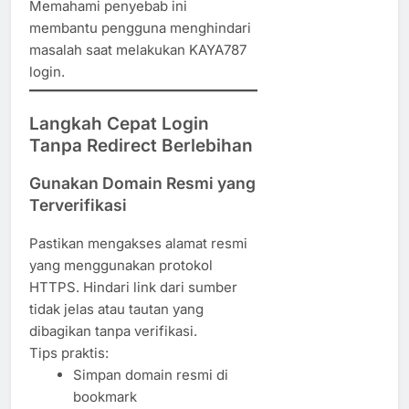
Memahami penyebab ini
membantu pengguna menghindari
masalah saat melakukan KAYA787
login.
Langkah Cepat Login
Tanpa Redirect Berlebihan
Gunakan Domain Resmi yang
Terverifikasi
Pastikan mengakses alamat resmi
yang menggunakan protokol
HTTPS. Hindari link dari sumber
tidak jelas atau tautan yang
dibagikan tanpa verifikasi.
Tips praktis:
Simpan domain resmi di
bookmark