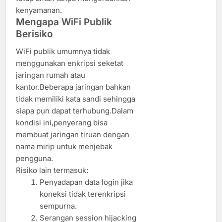
kenyamanan.
Mengapa WiFi Publik
Berisiko
WiFi publik umumnya tidak
menggunakan enkripsi seketat
jaringan rumah atau
kantor.Beberapa jaringan bahkan
tidak memiliki kata sandi sehingga
siapa pun dapat terhubung.Dalam
kondisi ini,penyerang bisa
membuat jaringan tiruan dengan
nama mirip untuk menjebak
pengguna.
Risiko lain termasuk:
Penyadapan data login jika
koneksi tidak terenkripsi
sempurna.
Serangan session hijacking