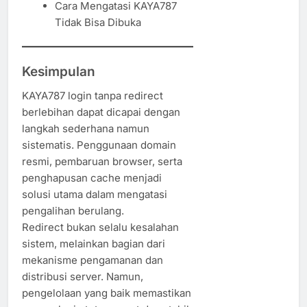
Cara Mengatasi KAYA787
Tidak Bisa Dibuka
Kesimpulan
KAYA787 login tanpa redirect
berlebihan dapat dicapai dengan
langkah sederhana namun
sistematis. Penggunaan domain
resmi, pembaruan browser, serta
penghapusan cache menjadi
solusi utama dalam mengatasi
pengalihan berulang.
Redirect bukan selalu kesalahan
sistem, melainkan bagian dari
mekanisme pengamanan dan
distribusi server. Namun,
pengelolaan yang baik memastikan