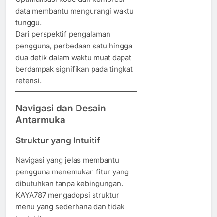
data membantu mengurangi waktu
tunggu.
Dari perspektif pengalaman
pengguna, perbedaan satu hingga
dua detik dalam waktu muat dapat
berdampak signifikan pada tingkat
retensi.
Navigasi dan Desain
Antarmuka
Struktur yang Intuitif
Navigasi yang jelas membantu
pengguna menemukan fitur yang
dibutuhkan tanpa kebingungan.
KAYA787 mengadopsi struktur
menu yang sederhana dan tidak