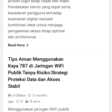
proses login tetap cepat dan stabil.
Pendekatan teknis yang tepat serta
kesadaran pengguna terhadap
keamanan digital menjadi
kombinasi ideal untuk menjaga
pengalaman akses tetap optimal
dan profesional.
Read More
Tips Aman Menggunakan
Kaya 787 di Jaringan WiFi
Publik Tanpa Risiko:Strategi
Proteksi Data dan Akses
Stabil
e155dce
6 months
ago
0
8 mins
Menggunakan jaringan WiFi publik