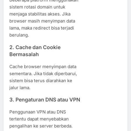
sistem rotasi domain untuk
menjaga stabilitas akses. Jika
browser masih menyimpan data
lama, maka redirect bisa terjadi
berulang.
2. Cache dan Cookie
Bermasalah
Cache browser menyimpan data
sementara. Jika tidak diperbarui,
sistem bisa terus diarahkan ke
jalur lama.
3. Pengaturan DNS atau VPN
Penggunaan VPN atau DNS
tertentu dapat menyebabkan
pengalihan ke server berbeda.