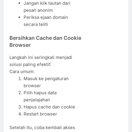
Jangan klik tautan dari
pesan anonim
Periksa ejaan domain
secara teliti
Bersihkan Cache dan Cookie
Browser
Langkah ini seringkali menjadi
solusi paling efektif.
Cara umum:
Masuk ke pengaturan
browser
Pilih hapus data
penjelajahan
Hapus cache dan cookie
Restart browser
Setelah itu, coba kembali akses