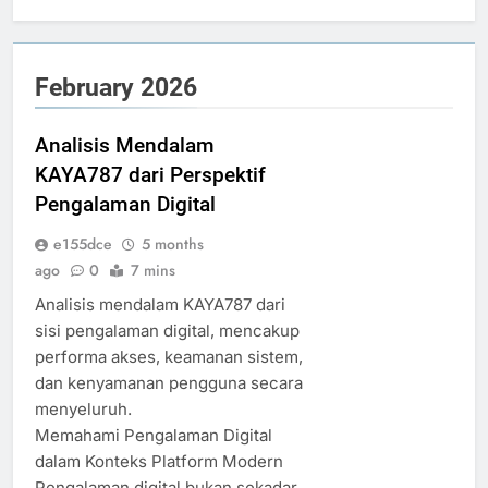
February 2026
Analisis Mendalam
KAYA787 dari Perspektif
Pengalaman Digital
e155dce
5 months
ago
0
7 mins
Analisis mendalam KAYA787 dari
sisi pengalaman digital, mencakup
performa akses, keamanan sistem,
dan kenyamanan pengguna secara
menyeluruh.
Memahami Pengalaman Digital
dalam Konteks Platform Modern
Pengalaman digital bukan sekadar