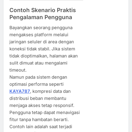
Contoh Skenario Praktis
Pengalaman Pengguna
Bayangkan seorang pengguna
mengakses platform melalui
jaringan seluler di area dengan
koneksi tidak stabil. Jika sistem
tidak dioptimalkan, halaman akan
sulit dimuat atau mengalami
timeout.
Namun pada sistem dengan
optimasi performa seperti
KAYA787
, kompresi data dan
distribusi beban membantu
menjaga akses tetap responsif.
Pengguna tetap dapat menavigasi
fitur tanpa hambatan berarti.
Contoh lain adalah saat terjadi