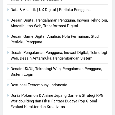
Data & Analitik | UX Digital | Perilaku Pengguna
Desain Digital, Pengalaman Pengguna, Inovasi Teknologi,
Aksesibilitas Web, Transformasi Digital
Desain Game Digital, Analisis Pola Permainan, Studi
Perilaku Pengguna
Desain Pengalaman Pengguna, Inovasi Digital, Teknologi
Web, Desain Antarmuka, Pengembangan Sistem
Desain UX/UI, Teknologi Web, Pengalaman Pengguna,
Sistem Login
Destinasi Tersembunyi Indonesia
Dunia Pokémon & Anime Jepang Game & Strategi RPG
Worldbuilding dan Fiksi Fantasi Budaya Pop Global
Evolusi Karakter dan Kreativitas