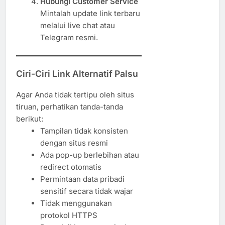
Hubungi Customer Service
Mintalah update link terbaru
melalui live chat atau
Telegram resmi.
Ciri-Ciri Link Alternatif Palsu
Agar Anda tidak tertipu oleh situs
tiruan, perhatikan tanda-tanda
berikut:
Tampilan tidak konsisten
dengan situs resmi
Ada pop-up berlebihan atau
redirect otomatis
Permintaan data pribadi
sensitif secara tidak wajar
Tidak menggunakan
protokol HTTPS