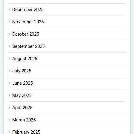
December 2025
November 2025
October 2025
September 2025
August 2025
July 2025
June 2025
May 2025
April 2025
March 2025
February 2025