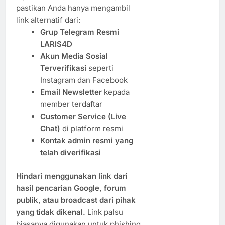
pastikan Anda hanya mengambil
link alternatif dari:
Grup Telegram Resmi
LARIS4D
Akun Media Sosial
Terverifikasi
seperti
Instagram dan Facebook
Email Newsletter
kepada
member terdaftar
Customer Service (Live
Chat)
di platform resmi
Kontak admin resmi yang
telah diverifikasi
Hindari menggunakan link dari
hasil pencarian Google, forum
publik, atau broadcast dari pihak
yang tidak dikenal.
Link palsu
biasanya digunakan untuk phishing