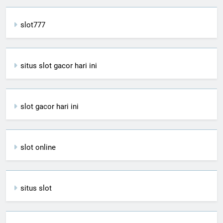
slot777
situs slot gacor hari ini
slot gacor hari ini
slot online
situs slot