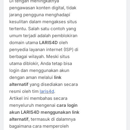
Di tengah meningkatnya
pengawasan konten digital, tidak
jarang pengguna menghadapi
kesulitan dalam mengakses situs
tertentu. Salah satu contoh yang
umum terjadi adalah pemblokiran
domain utama
LARIS4D
oleh
penyedia layanan internet (ISP) di
berbagai wilayah. Meski situs
utama diblokir, Anda tetap bisa
login dan menggunakan akun
dengan aman melalui
link
alternatif
yang disediakan secara
resmi oleh tim
laris4d
.
Artikel ini membahas secara
menyeluruh mengenai
cara login
akun LARIS4D menggunakan link
alternatif
, termasuk di dalamnya
bagaimana cara memperoleh