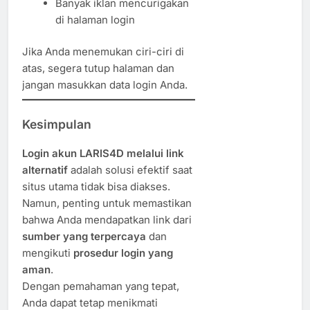
Banyak iklan mencurigakan
di halaman login
Jika Anda menemukan ciri-ciri di
atas, segera tutup halaman dan
jangan masukkan data login Anda.
Kesimpulan
Login akun LARIS4D melalui link
alternatif
adalah solusi efektif saat
situs utama tidak bisa diakses.
Namun, penting untuk memastikan
bahwa Anda mendapatkan link dari
sumber yang terpercaya
dan
mengikuti
prosedur login yang
aman
.
Dengan pemahaman yang tepat,
Anda dapat tetap menikmati