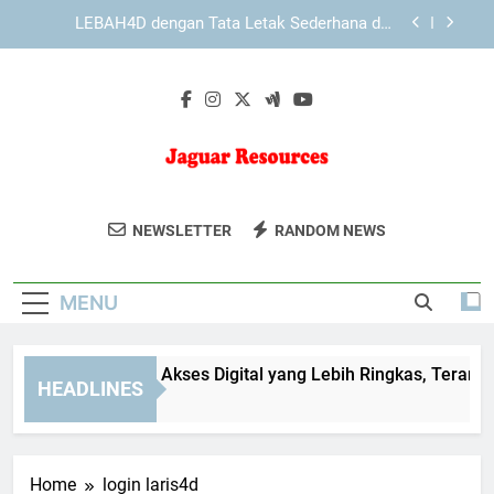
Skip
EDWINSLOT dan Perannya dalam Mendukung
to
Aktivitas Digital Harian
content
LEBAH4D dan Perannya dalam Mendukung
Aktivitas Digital Harian
EDWINSLOT untuk Akses Digital yang Lebih
Ringkas, Terarah, dan Efisien
LEBAH4D dengan Tata Letak Sederhana dan
Mudah Dipahami di Berbagai Perangkat
Jaguar
Jaguar Resources Menyediakan Solusi
EDWINSLOT dan Perannya dalam Mendukung
NEWSLETTER
RANDOM NEWS
Aktivitas Digital Harian
Resources
Konsultasi Energi Dan Sumber Daya
LEBAH4D dan Perannya dalam Mendukung
Yang Inovatif. Untuk Masa Depan Yang
Aktivitas Digital Harian
MENU
Berkelanjutan.
WINSLOT untuk Akses Digital yang Lebih Ringkas, Terarah, dan
HEADLINES
Weeks Ago
Home
login laris4d