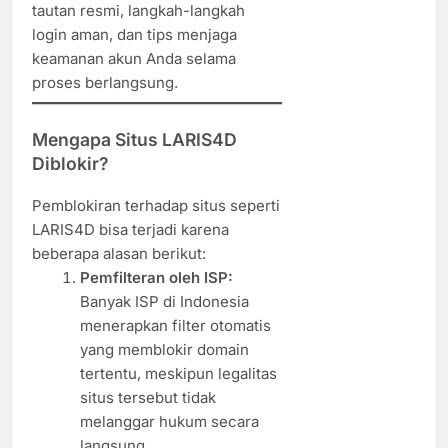
tautan resmi, langkah-langkah
login aman, dan tips menjaga
keamanan akun Anda selama
proses berlangsung.
Mengapa Situs LARIS4D
Diblokir?
Pemblokiran terhadap situs seperti
LARIS4D bisa terjadi karena
beberapa alasan berikut:
Pemfilteran oleh ISP:
Banyak ISP di Indonesia
menerapkan filter otomatis
yang memblokir domain
tertentu, meskipun legalitas
situs tersebut tidak
melanggar hukum secara
langsung.