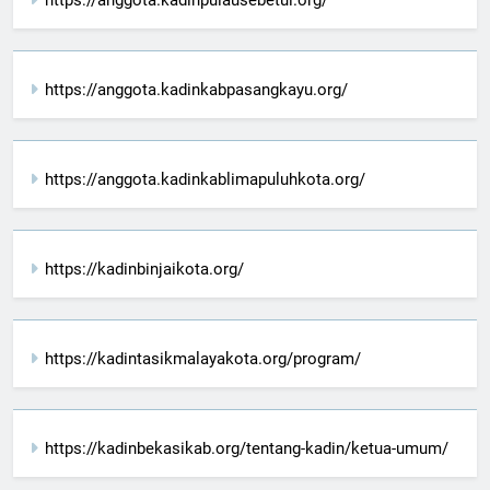
https://anggota.kadinkabpasangkayu.org/
https://anggota.kadinkablimapuluhkota.org/
https://kadinbinjaikota.org/
https://kadintasikmalayakota.org/program/
https://kadinbekasikab.org/tentang-kadin/ketua-umum/