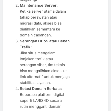
Maintenance Server:
Ketika server utama dalam
tahap perawatan atau
migrasi data, akses bisa
dialihkan sementara ke
domain cadangan.
Serangan DDoS atau Beban
Trafik:
Jika situs mengalami
lonjakan trafik atau
serangan siber, tim teknis
bisa mengalihkan akses ke
link alternatif untuk menjaga
stabilitas layanan.
Rotasi Domain Berkala:
Beberapa platform digital
seperti LARIS4D secara
rutin mengganti domain