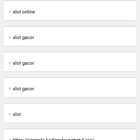
slot online
slot gacor
slot gacor
slot gacor
slot
https://anggota.kadinpulausebetul.org/