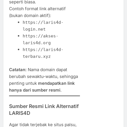
seperti biasa.
Contoh format link alternatif
(bukan domain aktif):
https://laris4d-
login.net
https://akses-
laris4d.org
https://laris4d-
terbaru.xyz
Catatan:
Nama domain dapat
berubah sewaktu-waktu, sehingga
penting untuk
mendapatkan link
hanya dari sumber resmi
.
Sumber Resmi Link Alternatif
LARIS4D
Agar tidak terjebak ke situs palsu,