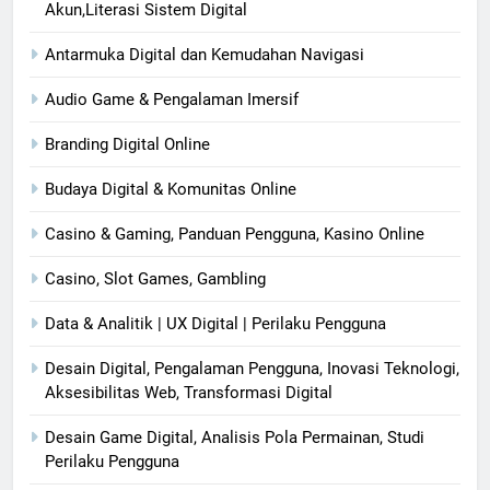
Akun,Literasi Sistem Digital
Antarmuka Digital dan Kemudahan Navigasi
Audio Game & Pengalaman Imersif
Branding Digital Online
Budaya Digital & Komunitas Online
Casino & Gaming, Panduan Pengguna, Kasino Online
Casino, Slot Games, Gambling
Data & Analitik | UX Digital | Perilaku Pengguna
Desain Digital, Pengalaman Pengguna, Inovasi Teknologi,
Aksesibilitas Web, Transformasi Digital
Desain Game Digital, Analisis Pola Permainan, Studi
Perilaku Pengguna