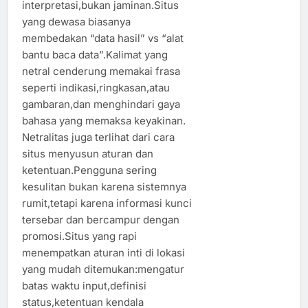
interpretasi,bukan jaminan.Situs
yang dewasa biasanya
membedakan “data hasil” vs “alat
bantu baca data”.Kalimat yang
netral cenderung memakai frasa
seperti indikasi,ringkasan,atau
gambaran,dan menghindari gaya
bahasa yang memaksa keyakinan.
Netralitas juga terlihat dari cara
situs menyusun aturan dan
ketentuan.Pengguna sering
kesulitan bukan karena sistemnya
rumit,tetapi karena informasi kunci
tersebar dan bercampur dengan
promosi.Situs yang rapi
menempatkan aturan inti di lokasi
yang mudah ditemukan:mengatur
batas waktu input,definisi
status,ketentuan kendala