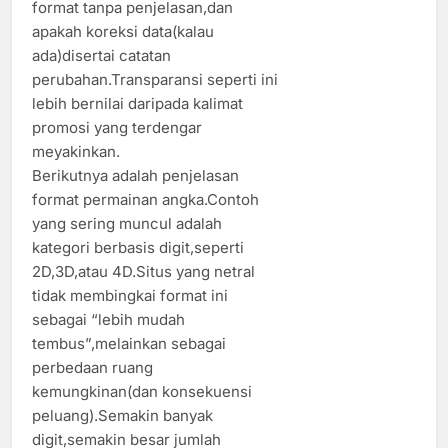
format tanpa penjelasan,dan
apakah koreksi data(kalau
ada)disertai catatan
perubahan.Transparansi seperti ini
lebih bernilai daripada kalimat
promosi yang terdengar
meyakinkan.
Berikutnya adalah penjelasan
format permainan angka.Contoh
yang sering muncul adalah
kategori berbasis digit,seperti
2D,3D,atau 4D.Situs yang netral
tidak membingkai format ini
sebagai “lebih mudah
tembus”,melainkan sebagai
perbedaan ruang
kemungkinan(dan konsekuensi
peluang).Semakin banyak
digit,semakin besar jumlah