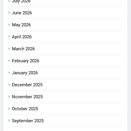
July 2026
June 2026
May 2026
April 2026
March 2026
February 2026
January 2026
December 2025
November 2025
October 2025
September 2025