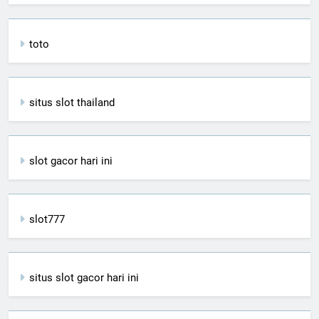
toto
situs slot thailand
slot gacor hari ini
slot777
situs slot gacor hari ini