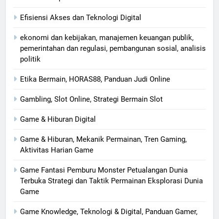
Efisiensi Akses dan Teknologi Digital
ekonomi dan kebijakan, manajemen keuangan publik,
pemerintahan dan regulasi, pembangunan sosial, analisis
politik
Etika Bermain, HORAS88, Panduan Judi Online
Gambling, Slot Online, Strategi Bermain Slot
Game & Hiburan Digital
Game & Hiburan, Mekanik Permainan, Tren Gaming,
Aktivitas Harian Game
Game Fantasi Pemburu Monster Petualangan Dunia
Terbuka Strategi dan Taktik Permainan Eksplorasi Dunia
Game
Game Knowledge, Teknologi & Digital, Panduan Gamer,