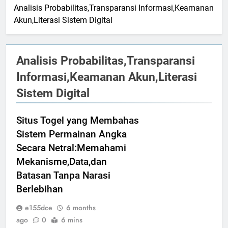
Analisis Probabilitas,Transparansi Informasi,Keamanan
Akun,Literasi Sistem Digital
Analisis Probabilitas,Transparansi
Informasi,Keamanan Akun,Literasi
Sistem Digital
Situs Togel yang Membahas
Sistem Permainan Angka
Secara Netral:Memahami
Mekanisme,Data,dan
Batasan Tanpa Narasi
Berlebihan
e155dce
6 months
ago
0
6 mins