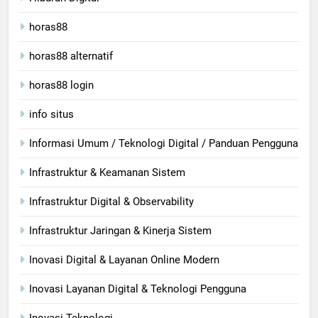
horas88
horas88 alternatif
horas88 login
info situs
Informasi Umum / Teknologi Digital / Panduan Pengguna
Infrastruktur & Keamanan Sistem
Infrastruktur Digital & Observability
Infrastruktur Jaringan & Kinerja Sistem
Inovasi Digital & Layanan Online Modern
Inovasi Layanan Digital & Teknologi Pengguna
Inovasi Teknologi