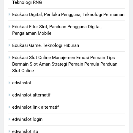
Teknologi RNG
Edukasi Digital, Perilaku Pengguna, Teknologi Permainan
Edukasi Fitur Slot, Panduan Pengguna Digital,
Pengalaman Mobile
Edukasi Game, Teknologi Hiburan
Edukasi Slot Online Manajemen Emosi Pemain Tips
Bermain Slot Aman Strategi Pemain Pemula Panduan
Slot Online
edwinslot
edwinslot alternatif
edwinslot link alternatif
edwinslot login
edwinslot rtp