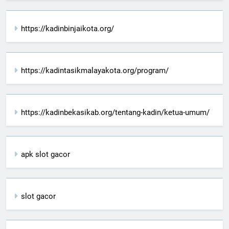
https://kadinbinjaikota.org/
https://kadintasikmalayakota.org/program/
https://kadinbekasikab.org/tentang-kadin/ketua-umum/
apk slot gacor
slot gacor