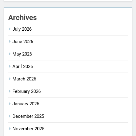
Archives
July 2026
June 2026
May 2026
April 2026
March 2026
February 2026
January 2026
December 2025
November 2025