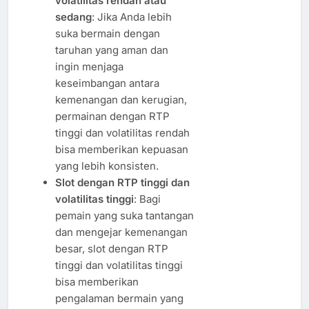
volatilitas rendah atau
sedang
: Jika Anda lebih
suka bermain dengan
taruhan yang aman dan
ingin menjaga
keseimbangan antara
kemenangan dan kerugian,
permainan dengan RTP
tinggi dan volatilitas rendah
bisa memberikan kepuasan
yang lebih konsisten.
Slot dengan RTP tinggi dan
volatilitas tinggi
: Bagi
pemain yang suka tantangan
dan mengejar kemenangan
besar, slot dengan RTP
tinggi dan volatilitas tinggi
bisa memberikan
pengalaman bermain yang