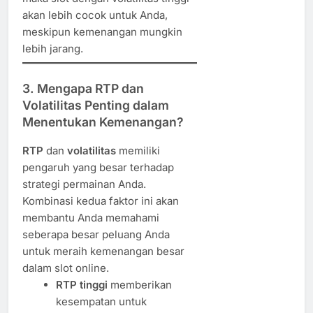
akan lebih cocok untuk Anda,
meskipun kemenangan mungkin
lebih jarang.
3. Mengapa RTP dan
Volatilitas Penting dalam
Menentukan Kemenangan?
RTP
dan
volatilitas
memiliki
pengaruh yang besar terhadap
strategi permainan Anda.
Kombinasi kedua faktor ini akan
membantu Anda memahami
seberapa besar peluang Anda
untuk meraih kemenangan besar
dalam slot online.
RTP tinggi
memberikan
kesempatan untuk