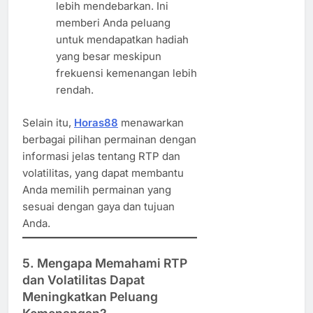
lebih mendebarkan. Ini
memberi Anda peluang
untuk mendapatkan hadiah
yang besar meskipun
frekuensi kemenangan lebih
rendah.
Selain itu,
Horas88
menawarkan
berbagai pilihan permainan dengan
informasi jelas tentang RTP dan
volatilitas, yang dapat membantu
Anda memilih permainan yang
sesuai dengan gaya dan tujuan
Anda.
5. Mengapa Memahami RTP
dan Volatilitas Dapat
Meningkatkan Peluang