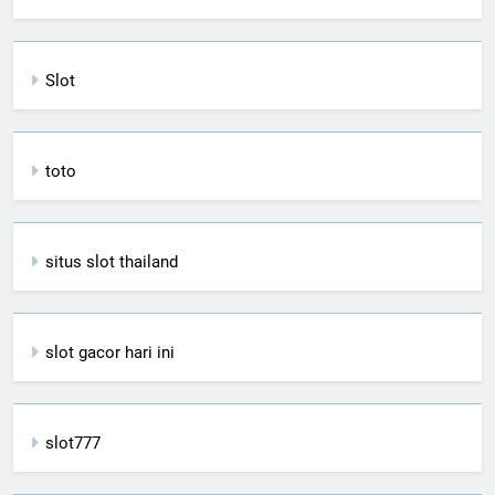
Slot
toto
situs slot thailand
slot gacor hari ini
slot777