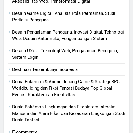
Aksesibilitas Web, Transformasi Digital
Desain Game Digital, Analisis Pola Permainan, Studi
Perilaku Pengguna
Desain Pengalaman Pengguna, Inovasi Digital, Teknologi
Web, Desain Antarmuka, Pengembangan Sistem
Desain UX/UI, Teknologi Web, Pengalaman Pengguna,
Sistem Login
Destinasi Tersembunyi Indonesia
Dunia Pokémon & Anime Jepang Game & Strategi RPG
Worldbuilding dan Fiksi Fantasi Budaya Pop Global
Evolusi Karakter dan Kreativitas
Dunia Pokémon Lingkungan dan Ekosistem Interaksi
Manusia dan Alam Fiksi dan Kesadaran Lingkungan Studi
Dunia Fantasi
E-commerce