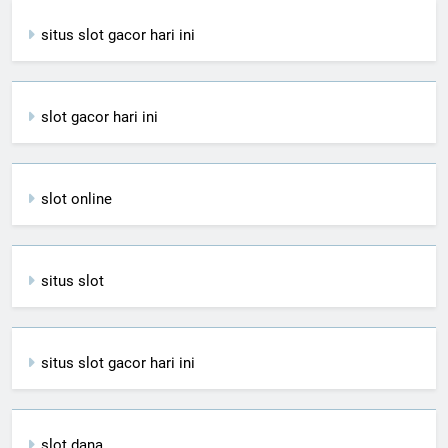
situs slot gacor hari ini
slot gacor hari ini
slot online
situs slot
situs slot gacor hari ini
slot dana