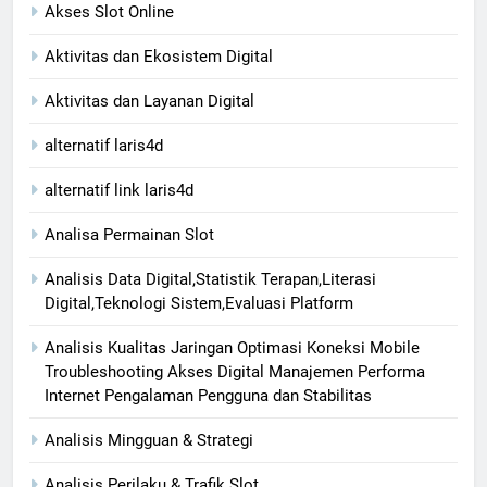
Akses Slot Online
Aktivitas dan Ekosistem Digital
Aktivitas dan Layanan Digital
alternatif laris4d
alternatif link laris4d
Analisa Permainan Slot
Analisis Data Digital,Statistik Terapan,Literasi
Digital,Teknologi Sistem,Evaluasi Platform
Analisis Kualitas Jaringan Optimasi Koneksi Mobile
Troubleshooting Akses Digital Manajemen Performa
Internet Pengalaman Pengguna dan Stabilitas
Analisis Mingguan & Strategi
Analisis Perilaku & Trafik Slot