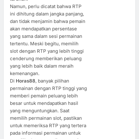
Namun, perlu dicatat bahwa RTP
ini dihitung dalam jangka panjang,
dan tidak menjamin bahwa pemain
akan mendapatkan persentase
yang sama dalam sesi permainan
tertentu. Meski begitu, memilih
slot dengan RTP yang lebih tinggi
cenderung memberikan peluang
yang lebih baik dalam meraih
kemenangan.
Di
Horas88
, banyak pilihan
permainan dengan RTP tinggi yang
memberi pemain peluang lebih
besar untuk mendapatkan hasil
yang menguntungkan. Saat
memilih permainan slot, pastikan
untuk memeriksa RTP yang tertera
pada informasi permainan untuk