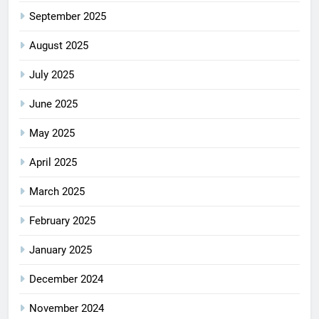
September 2025
August 2025
July 2025
June 2025
May 2025
April 2025
March 2025
February 2025
January 2025
December 2024
November 2024