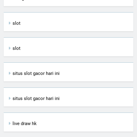
slot
slot
situs slot gacor hari ini
situs slot gacor hari ini
live draw hk