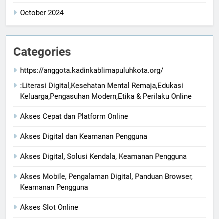
October 2024
Categories
https://anggota.kadinkablimapuluhkota.org/
:Literasi Digital,Kesehatan Mental Remaja,Edukasi
Keluarga,Pengasuhan Modern,Etika & Perilaku Online
Akses Cepat dan Platform Online
Akses Digital dan Keamanan Pengguna
Akses Digital, Solusi Kendala, Keamanan Pengguna
Akses Mobile, Pengalaman Digital, Panduan Browser,
Keamanan Pengguna
Akses Slot Online