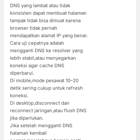
DNS yang lambat atau tidak
konsisten dapat membuat halaman
tampak tidak bisa dimuat karena
browser tidak pernah
mendapatkan alamat IP yang benar.
Cara uji cepatnya adalah
mengganti DNS ke resolver yang
lebih stabil,atau menyegarkan
koneksi agar cache DNS
diperbarui.
Di mobile,mode pesawat 10–20
detik sering cukup untuk refresh
koneksi.
Di desktop,disconnect dan
reconnect jaringan,atau flush DNS
jika diperlukan.
Jika setelah mengganti DNS
halaman kembali