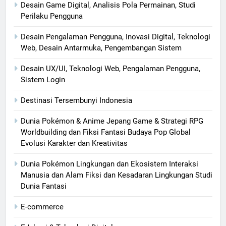
Desain Game Digital, Analisis Pola Permainan, Studi
Perilaku Pengguna
Desain Pengalaman Pengguna, Inovasi Digital, Teknologi
Web, Desain Antarmuka, Pengembangan Sistem
Desain UX/UI, Teknologi Web, Pengalaman Pengguna,
Sistem Login
Destinasi Tersembunyi Indonesia
Dunia Pokémon & Anime Jepang Game & Strategi RPG
Worldbuilding dan Fiksi Fantasi Budaya Pop Global
Evolusi Karakter dan Kreativitas
Dunia Pokémon Lingkungan dan Ekosistem Interaksi
Manusia dan Alam Fiksi dan Kesadaran Lingkungan Studi
Dunia Fantasi
E-commerce