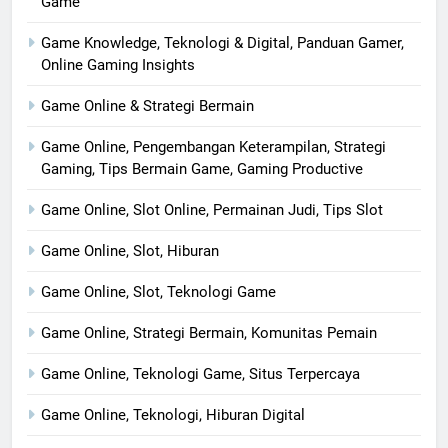
Game
Game Knowledge, Teknologi & Digital, Panduan Gamer,
Online Gaming Insights
Game Online & Strategi Bermain
Game Online, Pengembangan Keterampilan, Strategi
Gaming, Tips Bermain Game, Gaming Productive
Game Online, Slot Online, Permainan Judi, Tips Slot
Game Online, Slot, Hiburan
Game Online, Slot, Teknologi Game
Game Online, Strategi Bermain, Komunitas Pemain
Game Online, Teknologi Game, Situs Terpercaya
Game Online, Teknologi, Hiburan Digital