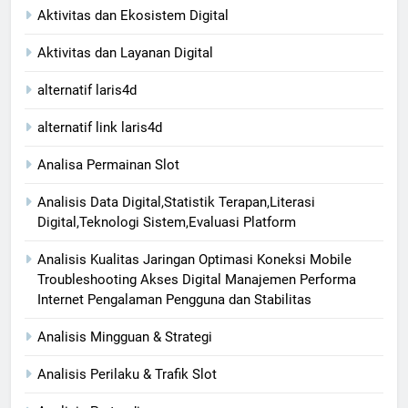
Aktivitas dan Ekosistem Digital
Aktivitas dan Layanan Digital
alternatif laris4d
alternatif link laris4d
Analisa Permainan Slot
Analisis Data Digital,Statistik Terapan,Literasi
Digital,Teknologi Sistem,Evaluasi Platform
Analisis Kualitas Jaringan Optimasi Koneksi Mobile
Troubleshooting Akses Digital Manajemen Performa
Internet Pengalaman Pengguna dan Stabilitas
Analisis Mingguan & Strategi
Analisis Perilaku & Trafik Slot