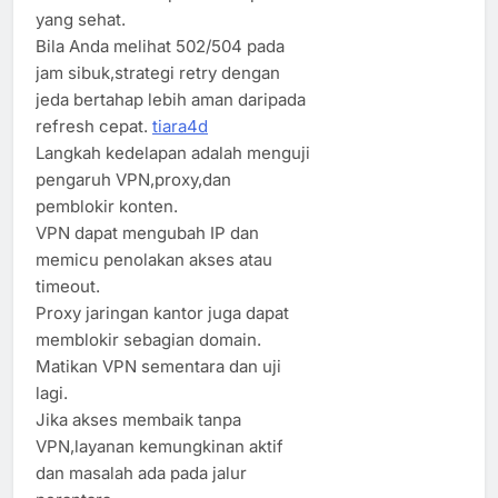
yang sehat.
Bila Anda melihat 502/504 pada
jam sibuk,strategi retry dengan
jeda bertahap lebih aman daripada
refresh cepat.
tiara4d
Langkah kedelapan adalah menguji
pengaruh VPN,proxy,dan
pemblokir konten.
VPN dapat mengubah IP dan
memicu penolakan akses atau
timeout.
Proxy jaringan kantor juga dapat
memblokir sebagian domain.
Matikan VPN sementara dan uji
lagi.
Jika akses membaik tanpa
VPN,layanan kemungkinan aktif
dan masalah ada pada jalur