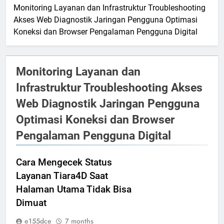
Monitoring Layanan dan Infrastruktur Troubleshooting
Akses Web Diagnostik Jaringan Pengguna Optimasi
Koneksi dan Browser Pengalaman Pengguna Digital
Monitoring Layanan dan
Infrastruktur Troubleshooting Akses
Web Diagnostik Jaringan Pengguna
Optimasi Koneksi dan Browser
Pengalaman Pengguna Digital
Cara Mengecek Status
Layanan Tiara4D Saat
Halaman Utama Tidak Bisa
Dimuat
e155dce
7 months