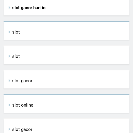
slot gacor hari ini
slot
slot
slot gacor
slot online
slot gacor