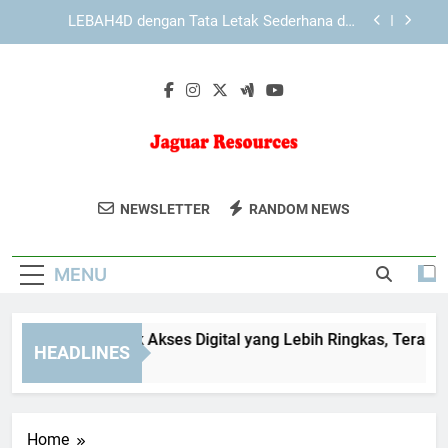
Skip
EDWINSLOT dan Perannya dalam Mendukung
to
Aktivitas Digital Harian
content
LEBAH4D dan Perannya dalam Mendukung
Aktivitas Digital Harian
EDWINSLOT untuk Akses Digital yang Lebih
Ringkas, Terarah, dan Efisien
LEBAH4D dengan Tata Letak Sederhana dan
Mudah Dipahami di Berbagai Perangkat
Jaguar
Jaguar Resources Menyediakan Solusi
EDWINSLOT dan Perannya dalam Mendukung
NEWSLETTER
RANDOM NEWS
Aktivitas Digital Harian
Resources
Konsultasi Energi Dan Sumber Daya
LEBAH4D dan Perannya dalam Mendukung
Yang Inovatif. Untuk Masa Depan Yang
Aktivitas Digital Harian
MENU
Berkelanjutan.
WINSLOT untuk Akses Digital yang Lebih Ringkas, Terarah, dan
HEADLINES
Weeks Ago
Home