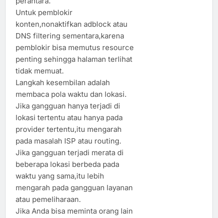
perantara.
Untuk pemblokir
konten,nonaktifkan adblock atau
DNS filtering sementara,karena
pemblokir bisa memutus resource
penting sehingga halaman terlihat
tidak memuat.
Langkah kesembilan adalah
membaca pola waktu dan lokasi.
Jika gangguan hanya terjadi di
lokasi tertentu atau hanya pada
provider tertentu,itu mengarah
pada masalah ISP atau routing.
Jika gangguan terjadi merata di
beberapa lokasi berbeda pada
waktu yang sama,itu lebih
mengarah pada gangguan layanan
atau pemeliharaan.
Jika Anda bisa meminta orang lain