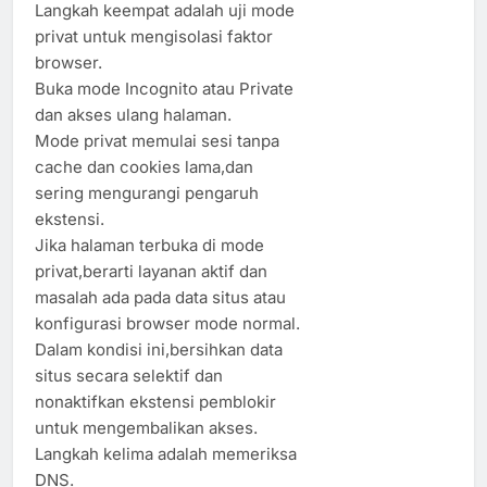
Langkah keempat adalah uji mode
privat untuk mengisolasi faktor
browser.
Buka mode Incognito atau Private
dan akses ulang halaman.
Mode privat memulai sesi tanpa
cache dan cookies lama,dan
sering mengurangi pengaruh
ekstensi.
Jika halaman terbuka di mode
privat,berarti layanan aktif dan
masalah ada pada data situs atau
konfigurasi browser mode normal.
Dalam kondisi ini,bersihkan data
situs secara selektif dan
nonaktifkan ekstensi pemblokir
untuk mengembalikan akses.
Langkah kelima adalah memeriksa
DNS.