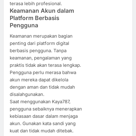
terasa lebih profesional.
Keamanan Akun dalam
Platform Berbasis
Pengguna
Keamanan merupakan bagian
penting dari platform digital
berbasis pengguna. Tanpa
keamanan, pengalaman yang
praktis tidak akan terasa lengkap.
Pengguna perlu merasa bahwa
akun mereka dapat dikelola
dengan aman dan tidak mudah
disalahgunakan.
Saat menggunakan Kaya787,
pengguna sebaiknya menerapkan
kebiasaan dasar dalam menjaga
akun. Gunakan kata sandi yang
kuat dan tidak mudah ditebak.