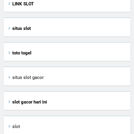
LINK SLOT
situs slot
toto togel
situs slot gacor
slot gacor hari ini
slot