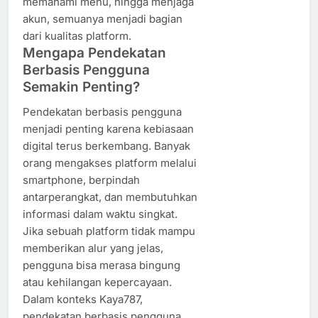
memahami menu, hingga menjaga
akun, semuanya menjadi bagian
dari kualitas platform.
Mengapa Pendekatan
Berbasis Pengguna
Semakin Penting?
Pendekatan berbasis pengguna
menjadi penting karena kebiasaan
digital terus berkembang. Banyak
orang mengakses platform melalui
smartphone, berpindah
antarperangkat, dan membutuhkan
informasi dalam waktu singkat.
Jika sebuah platform tidak mampu
memberikan alur yang jelas,
pengguna bisa merasa bingung
atau kehilangan kepercayaan.
Dalam konteks Kaya787,
pendekatan berbasis pengguna