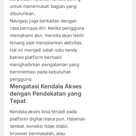
untuk menemukan bagian yang
dibutuhkan.
Navigasi juga berkaitan dengan
rasa percaya diri. Ketika pengguna
memahami alur, mereka akan lebih
tenang saat menjalankan aktivitas.
Hal ini menjadi salah satu tanda
bahwa platform berhasil
menghadirkan pengalaman yang
berorientasi pada kebutuhan
pengguna.
Mengatasi Kendala Akses
dengan Pendekatan yang
Tepat
Kendala akses bisa terjadi pada
platform digital mana pun. Halaman
lambat, koneksi tidak stabil,
browser bermasalah, atau