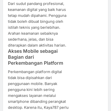
Dari sudut pandang profesional,
keamanan digital yang baik harus
tetap mudah dipahami. Pengguna
tidak boleh dibuat bingung oleh
istilah teknis yang berlebihan.
Arahan keamanan sebaiknya
sederhana, jelas, dan bisa
diterapkan dalam aktivitas harian.
Akses Mobile sebagai
Bagian dari
Perkembangan Platform
Perkembangan platform digital
tidak bisa dipisahkan dari
penggunaan mobile. Banyak
pengguna kini lebih sering
mengakses layanan melalui
smartphone dibanding perangkat
desktop. Karena itu, Kaya787 perlu