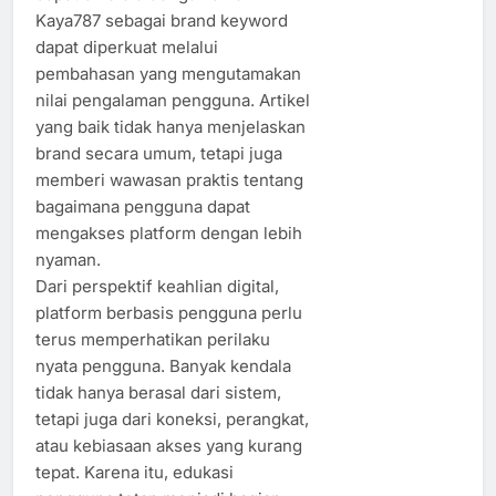
Kaya787 sebagai brand keyword
dapat diperkuat melalui
pembahasan yang mengutamakan
nilai pengalaman pengguna. Artikel
yang baik tidak hanya menjelaskan
brand secara umum, tetapi juga
memberi wawasan praktis tentang
bagaimana pengguna dapat
mengakses platform dengan lebih
nyaman.
Dari perspektif keahlian digital,
platform berbasis pengguna perlu
terus memperhatikan perilaku
nyata pengguna. Banyak kendala
tidak hanya berasal dari sistem,
tetapi juga dari koneksi, perangkat,
atau kebiasaan akses yang kurang
tepat. Karena itu, edukasi