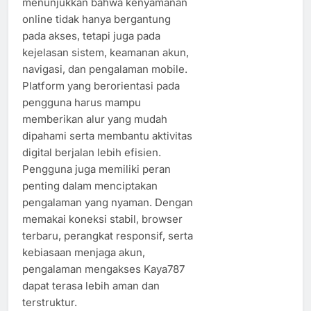
menunjukkan bahwa kenyamanan
online tidak hanya bergantung
pada akses, tetapi juga pada
kejelasan sistem, keamanan akun,
navigasi, dan pengalaman mobile.
Platform yang berorientasi pada
pengguna harus mampu
memberikan alur yang mudah
dipahami serta membantu aktivitas
digital berjalan lebih efisien.
Pengguna juga memiliki peran
penting dalam menciptakan
pengalaman yang nyaman. Dengan
memakai koneksi stabil, browser
terbaru, perangkat responsif, serta
kebiasaan menjaga akun,
pengalaman mengakses Kaya787
dapat terasa lebih aman dan
terstruktur.