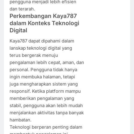
pengguna menjadi lebih efisien
dan terarah.
Perkembangan Kaya787
dalam Konteks Teknologi
Digital
Kaya787 dapat dipahami dalam
lanskap teknologi digital yang
terus bergerak menuju
pengalaman lebih cepat, aman, dan
personal. Pengguna tidak hanya
ingin membuka halaman, tetapi
juga mengharapkan sistem yang
responsif. Ketika platform mampu
memberikan pengalaman yang
stabil, pengguna akan lebih mudah
menjalankan aktivitas tanpa banyak
hambatan.
Teknologi berperan penting dalam