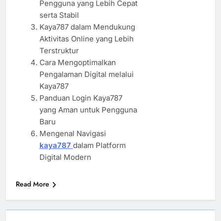
Pengguna yang Lebih Cepat
serta Stabil
Kaya787 dalam Mendukung
Aktivitas Online yang Lebih
Terstruktur
Cara Mengoptimalkan
Pengalaman Digital melalui
Kaya787
Panduan Login Kaya787
yang Aman untuk Pengguna
Baru
Mengenal Navigasi
kaya787
dalam Platform
Digital Modern
Read More