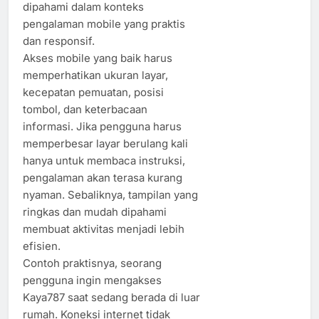
dipahami dalam konteks
pengalaman mobile yang praktis
dan responsif.
Akses mobile yang baik harus
memperhatikan ukuran layar,
kecepatan pemuatan, posisi
tombol, dan keterbacaan
informasi. Jika pengguna harus
memperbesar layar berulang kali
hanya untuk membaca instruksi,
pengalaman akan terasa kurang
nyaman. Sebaliknya, tampilan yang
ringkas dan mudah dipahami
membuat aktivitas menjadi lebih
efisien.
Contoh praktisnya, seorang
pengguna ingin mengakses
Kaya787 saat sedang berada di luar
rumah. Koneksi internet tidak