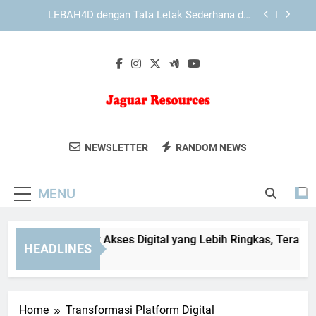
Skip
EDWINSLOT dan Perannya dalam Mendukung
to
Aktivitas Digital Harian
content
LEBAH4D dan Perannya dalam Mendukung
Aktivitas Digital Harian
EDWINSLOT untuk Akses Digital yang Lebih
Ringkas, Terarah, dan Efisien
LEBAH4D dengan Tata Letak Sederhana dan
Mudah Dipahami di Berbagai Perangkat
Jaguar
Jaguar Resources Menyediakan Solusi
EDWINSLOT dan Perannya dalam Mendukung
NEWSLETTER
RANDOM NEWS
Aktivitas Digital Harian
Resources
Konsultasi Energi Dan Sumber Daya
LEBAH4D dan Perannya dalam Mendukung
Yang Inovatif. Untuk Masa Depan Yang
Aktivitas Digital Harian
MENU
Berkelanjutan.
WINSLOT untuk Akses Digital yang Lebih Ringkas, Terarah, dan
HEADLINES
Weeks Ago
Home
Transformasi Platform Digital