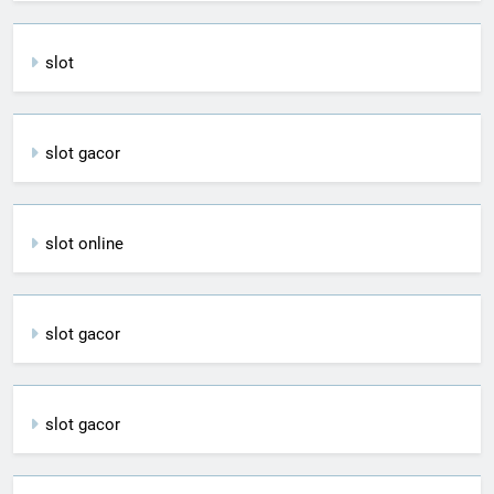
slot
slot gacor
slot online
slot gacor
slot gacor