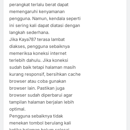
perangkat terlalu berat dapat
memengaruhi kenyamanan
pengguna. Namun, kendala seperti
ini sering kali dapat diatasi dengan
langkah sederhana.
Jika Kaya787 terasa lambat
diakses, pengguna sebaiknya
memeriksa koneksi internet
terlebih dahulu. Jika koneksi
sudah baik tetapi halaman masih
kurang responsif, bersihkan cache
browser atau coba gunakan
browser lain. Pastikan juga
browser sudah diperbarui agar
tampilan halaman berjalan lebih
optimal.
Pengguna sebaiknya tidak
menekan tombol berulang kali
ketika halaman belum selesai