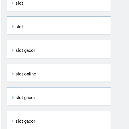
slot
slot
slot gacor
slot online
slot gacor
slot gacor