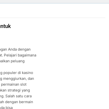
untuk
ngan Anda dengan
t. Pelajari bagaimana
malkan peluang
ng populer di kasino
ang menggiurkan, dan
 permainan slot
an strategi yang
g. Salah satu cara
alah dengan bermain
da bisa