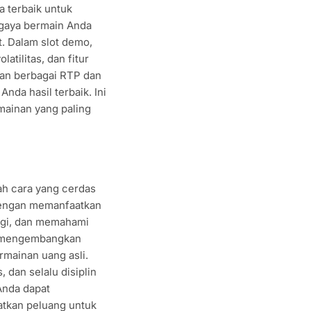
a terbaik untuk
gaya bermain Anda
t. Dalam slot demo,
atilitas, dan fitur
gan berbagai RTP dan
nda hasil terbaik. Ini
ainan yang paling
ah cara yang cerdas
Dengan memanfaatkan
tegi, dan memahami
at mengembangkan
rmainan uang asli.
, dan selalu disiplin
Anda dapat
tkan peluang untuk