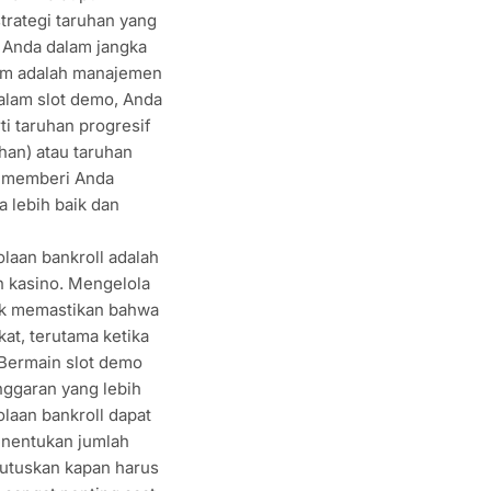
trategi taruhan yang
 Anda dalam jangka
mum adalah manajemen
alam slot demo, Anda
ti taruhan progresif
han) atau taruhan
ni memberi Anda
 lebih baik dan
laan bankroll adalah
n kasino. Mengelola
uk memastikan bahwa
at, terutama ketika
 Bermain slot demo
ggaran yang lebih
olaan bankroll dapat
enentukan jumlah
utuskan kapan harus