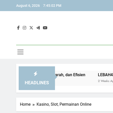
Skip
August 6, 2026
7:45:03 PM
to
content
Jag
Jaguar Re
ebih Ringkas, Terarah, dan Efisien
LEBAH4D dengan Tat
2 Weeks Ago
HEADLINES
Home
Kasino, Slot, Permainan Online