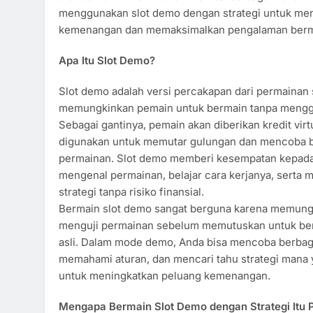
menggunakan slot demo dengan strategi untuk me
kemenangan dan memaksimalkan pengalaman berm
Apa Itu Slot Demo?
Slot demo adalah versi percakapan dari permainan 
memungkinkan pemain untuk bermain tanpa menggu
Sebagai gantinya, pemain akan diberikan kredit virt
digunakan untuk memutar gulungan dan mencoba be
permainan. Slot demo memberi kesempatan kepad
mengenal permainan, belajar cara kerjanya, serta 
strategi tanpa risiko finansial.
Bermain slot demo sangat berguna karena memung
menguji permainan sebelum memutuskan untuk be
asli. Dalam mode demo, Anda bisa mencoba berbag
memahami aturan, dan mencari tahu strategi mana y
untuk meningkatkan peluang kemenangan.
Mengapa Bermain Slot Demo dengan Strategi Itu 