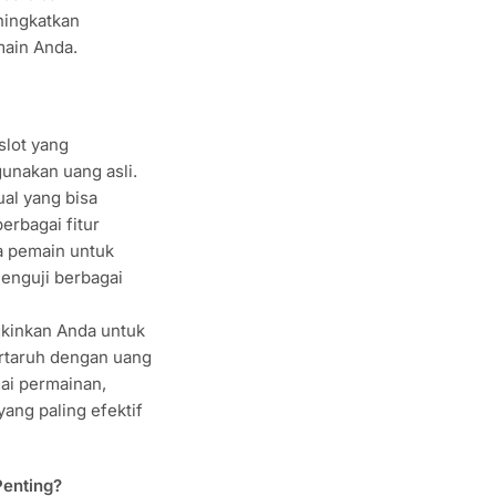
ningkatkan
ain Anda.
slot yang
nakan uang asli.
ual yang bisa
rbagai fitur
a pemain untuk
menguji berbagai
kinkan Anda untuk
rtaruh dengan uang
ai permainan,
ang paling efektif
Penting?