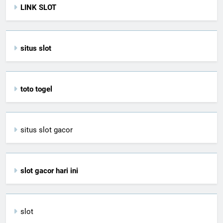
LINK SLOT
situs slot
toto togel
situs slot gacor
slot gacor hari ini
slot