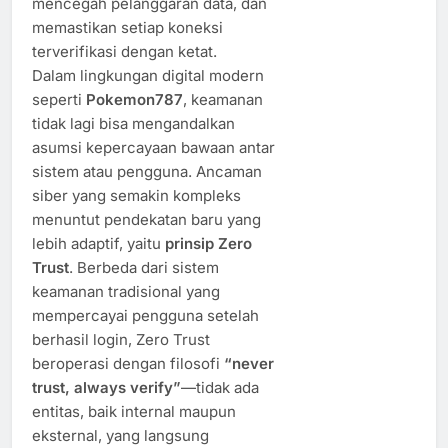
mencegah pelanggaran data, dan
memastikan setiap koneksi
terverifikasi dengan ketat.
Dalam lingkungan digital modern
seperti
Pokemon787
, keamanan
tidak lagi bisa mengandalkan
asumsi kepercayaan bawaan antar
sistem atau pengguna. Ancaman
siber yang semakin kompleks
menuntut pendekatan baru yang
lebih adaptif, yaitu
prinsip Zero
Trust
. Berbeda dari sistem
keamanan tradisional yang
mempercayai pengguna setelah
berhasil login, Zero Trust
beroperasi dengan filosofi
“never
trust, always verify”
—tidak ada
entitas, baik internal maupun
eksternal, yang langsung