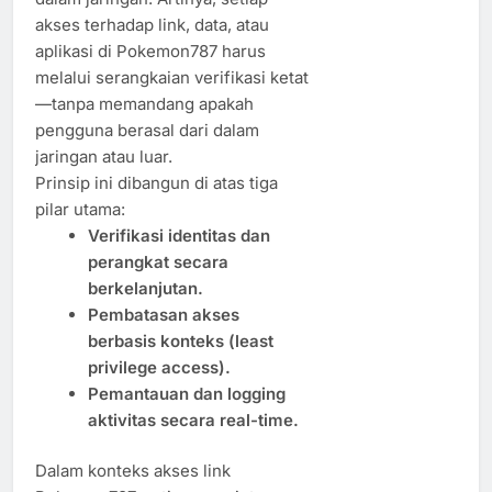
akses terhadap link, data, atau
aplikasi di Pokemon787 harus
melalui serangkaian verifikasi ketat
—tanpa memandang apakah
pengguna berasal dari dalam
jaringan atau luar.
Prinsip ini dibangun di atas tiga
pilar utama:
Verifikasi identitas dan
perangkat secara
berkelanjutan.
Pembatasan akses
berbasis konteks (least
privilege access).
Pemantauan dan logging
aktivitas secara real-time.
Dalam konteks akses link