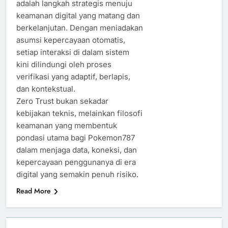
adalah langkah strategis menuju
keamanan digital yang matang dan
berkelanjutan. Dengan meniadakan
asumsi kepercayaan otomatis,
setiap interaksi di dalam sistem
kini dilindungi oleh proses
verifikasi yang adaptif, berlapis,
dan kontekstual.
Zero Trust bukan sekadar
kebijakan teknis, melainkan filosofi
keamanan yang membentuk
pondasi utama bagi Pokemon787
dalam menjaga data, koneksi, dan
kepercayaan penggunanya di era
digital yang semakin penuh risiko.
Read More