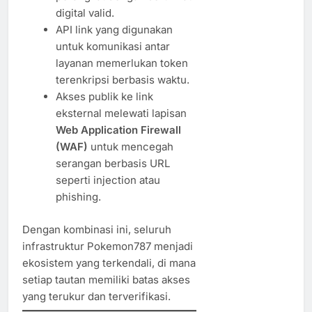
digital valid.
API link yang digunakan
untuk komunikasi antar
layanan memerlukan token
terenkripsi berbasis waktu.
Akses publik ke link
eksternal melewati lapisan
Web Application Firewall
(WAF)
untuk mencegah
serangan berbasis URL
seperti injection atau
phishing.
Dengan kombinasi ini, seluruh
infrastruktur Pokemon787 menjadi
ekosistem yang terkendali, di mana
setiap tautan memiliki batas akses
yang terukur dan terverifikasi.