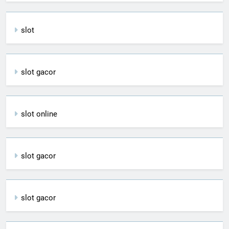
slot
slot gacor
slot online
slot gacor
slot gacor