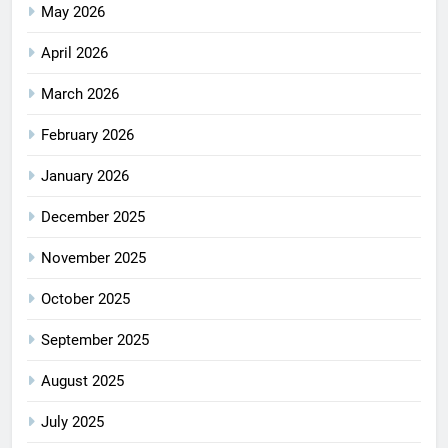
May 2026
April 2026
March 2026
February 2026
January 2026
December 2025
November 2025
October 2025
September 2025
August 2025
July 2025