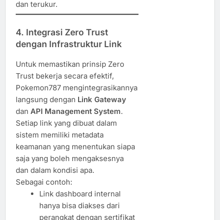
dan terukur.
4. Integrasi Zero Trust
dengan Infrastruktur Link
Untuk memastikan prinsip Zero
Trust bekerja secara efektif,
Pokemon787 mengintegrasikannya
langsung dengan
Link Gateway
dan
API Management System
.
Setiap link yang dibuat dalam
sistem memiliki metadata
keamanan yang menentukan siapa
saja yang boleh mengaksesnya
dan dalam kondisi apa.
Sebagai contoh:
Link dashboard internal
hanya bisa diakses dari
perangkat dengan sertifikat