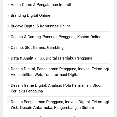
Audio Game & Pengalaman Imersif
Branding Digital Online
Budaya Digital & Komunitas Online
Casino & Gaming, Panduan Pengguna, Kasino Online
Casino, Slot Games, Gambling
Data & Analitik | UX Digital | Perilaku Pengguna
Desain Digital, Pengalaman Pengguna, Inovasi Teknologi,
Aksesibilitas Web, Transformasi Digital
Desain Game Digital, Analisis Pola Permainan, Studi
Perilaku Pengguna
Desain Pengalaman Pengguna, Inovasi Digital, Teknologi
Web, Desain Antarmuka, Pengembangan Sistem