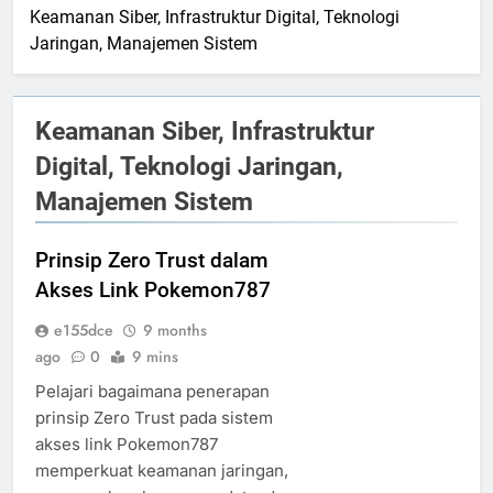
Keamanan Siber, Infrastruktur Digital, Teknologi
Jaringan, Manajemen Sistem
Keamanan Siber, Infrastruktur
Digital, Teknologi Jaringan,
Manajemen Sistem
Prinsip Zero Trust dalam
Akses Link Pokemon787
e155dce
9 months
ago
0
9 mins
Pelajari bagaimana penerapan
prinsip Zero Trust pada sistem
akses link Pokemon787
memperkuat keamanan jaringan,