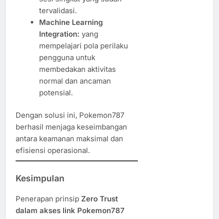
tervalidasi.
Machine Learning
Integration:
yang
mempelajari pola perilaku
pengguna untuk
membedakan aktivitas
normal dan ancaman
potensial.
Dengan solusi ini, Pokemon787
berhasil menjaga keseimbangan
antara keamanan maksimal dan
efisiensi operasional.
Kesimpulan
Penerapan prinsip
Zero Trust
dalam akses link Pokemon787