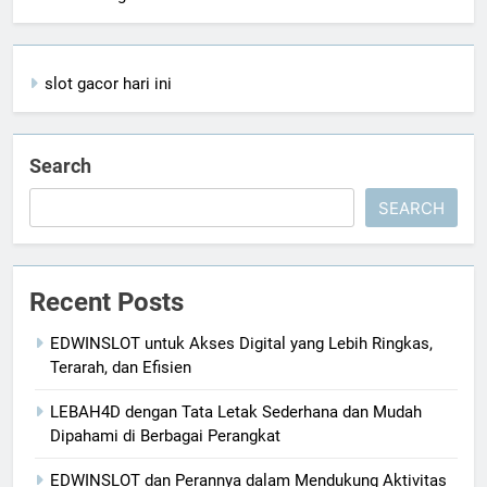
slot gacor hari ini
Search
SEARCH
Recent Posts
EDWINSLOT untuk Akses Digital yang Lebih Ringkas,
Terarah, dan Efisien
LEBAH4D dengan Tata Letak Sederhana dan Mudah
Dipahami di Berbagai Perangkat
EDWINSLOT dan Perannya dalam Mendukung Aktivitas