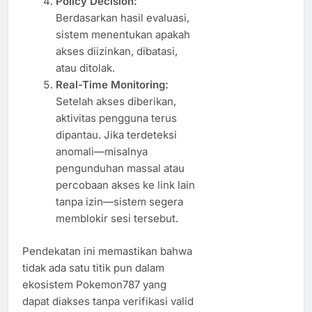
Policy Decision:
Berdasarkan hasil evaluasi,
sistem menentukan apakah
akses diizinkan, dibatasi,
atau ditolak.
Real-Time Monitoring:
Setelah akses diberikan,
aktivitas pengguna terus
dipantau. Jika terdeteksi
anomali—misalnya
pengunduhan massal atau
percobaan akses ke link lain
tanpa izin—sistem segera
memblokir sesi tersebut.
Pendekatan ini memastikan bahwa
tidak ada satu titik pun dalam
ekosistem Pokemon787 yang
dapat diakses tanpa verifikasi valid