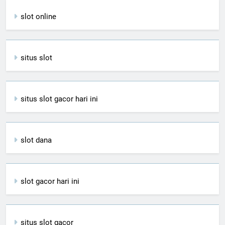
slot online
situs slot
situs slot gacor hari ini
slot dana
slot gacor hari ini
situs slot gacor