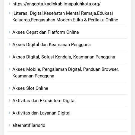
https://anggota.kadinkablimapuluhkota.org/
:Literasi Digital,Kesehatan Mental Remaja,Edukasi
Keluarga,Pengasuhan Modern,Etika & Perilaku Online
Akses Cepat dan Platform Online
Akses Digital dan Keamanan Pengguna
Akses Digital, Solusi Kendala, Keamanan Pengguna
Akses Mobile, Pengalaman Digital, Panduan Browser,
Keamanan Pengguna
Akses Slot Online
Aktivitas dan Ekosistem Digital
Aktivitas dan Layanan Digital
alternatif laris4d