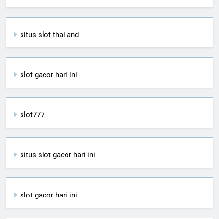
situs slot thailand
slot gacor hari ini
slot777
situs slot gacor hari ini
slot gacor hari ini