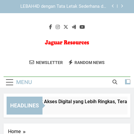
Skip
EDWINSLOT dan Perannya dalam Mendukung
to
Aktivitas Digital Harian
content
LEBAH4D dan Perannya dalam Mendukung
Aktivitas Digital Harian
EDWINSLOT untuk Akses Digital yang Lebih
Ringkas, Terarah, dan Efisien
LEBAH4D dengan Tata Letak Sederhana dan
Mudah Dipahami di Berbagai Perangkat
Jaguar
Jaguar Resources Menyediakan Solusi
EDWINSLOT dan Perannya dalam Mendukung
NEWSLETTER
RANDOM NEWS
Aktivitas Digital Harian
Resources
Konsultasi Energi Dan Sumber Daya
LEBAH4D dan Perannya dalam Mendukung
Yang Inovatif. Untuk Masa Depan Yang
Aktivitas Digital Harian
MENU
Berkelanjutan.
WINSLOT untuk Akses Digital yang Lebih Ringkas, Terarah, dan
HEADLINES
Weeks Ago
Home