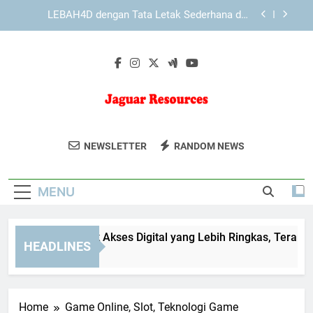
Skip
EDWINSLOT dan Perannya dalam Mendukung
to
Aktivitas Digital Harian
content
LEBAH4D dan Perannya dalam Mendukung
Aktivitas Digital Harian
EDWINSLOT untuk Akses Digital yang Lebih
Ringkas, Terarah, dan Efisien
LEBAH4D dengan Tata Letak Sederhana dan
Mudah Dipahami di Berbagai Perangkat
Jaguar
Jaguar Resources Menyediakan Solusi
EDWINSLOT dan Perannya dalam Mendukung
NEWSLETTER
RANDOM NEWS
Aktivitas Digital Harian
Resources
Konsultasi Energi Dan Sumber Daya
LEBAH4D dan Perannya dalam Mendukung
Yang Inovatif. Untuk Masa Depan Yang
Aktivitas Digital Harian
MENU
Berkelanjutan.
WINSLOT untuk Akses Digital yang Lebih Ringkas, Terarah, dan
HEADLINES
eeks Ago
Home
Game Online, Slot, Teknologi Game