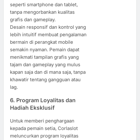
seperti smartphone dan tablet,
tanpa mengorbankan kualitas
grafis dan gameplay.
Desain responsif dan kontrol yang
lebih intuitif membuat pengalaman
bermain di perangkat mobile
semakin nyaman. Pemain dapat
menikmati tampilan grafis yang
tajam dan gameplay yang mulus
kapan saja dan di mana saja, tanpa
khawatir tentang gangguan atau
lag.
6.
Program Loyalitas dan
Hadiah Eksklusif
Untuk memberi penghargaan
kepada pemain setia, Corlaslot
meluncurkan program loyalitas