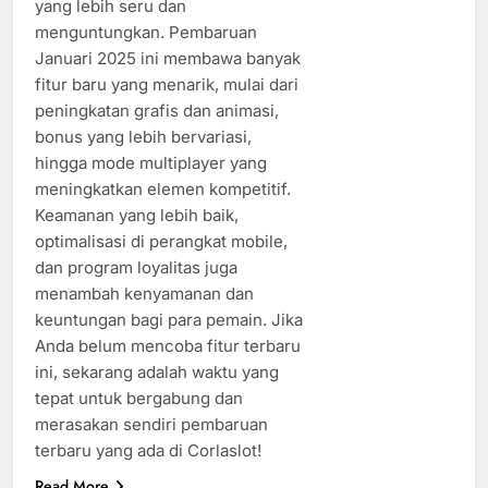
yang lebih seru dan
menguntungkan. Pembaruan
Januari 2025 ini membawa banyak
fitur baru yang menarik, mulai dari
peningkatan grafis dan animasi,
bonus yang lebih bervariasi,
hingga mode multiplayer yang
meningkatkan elemen kompetitif.
Keamanan yang lebih baik,
optimalisasi di perangkat mobile,
dan program loyalitas juga
menambah kenyamanan dan
keuntungan bagi para pemain. Jika
Anda belum mencoba fitur terbaru
ini, sekarang adalah waktu yang
tepat untuk bergabung dan
merasakan sendiri pembaruan
terbaru yang ada di Corlaslot!
Read More