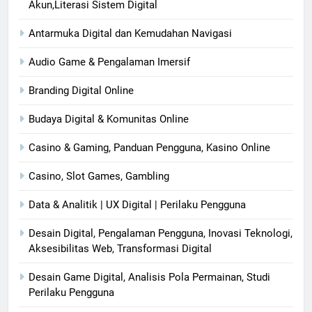
Akun,Literasi Sistem Digital
Antarmuka Digital dan Kemudahan Navigasi
Audio Game & Pengalaman Imersif
Branding Digital Online
Budaya Digital & Komunitas Online
Casino & Gaming, Panduan Pengguna, Kasino Online
Casino, Slot Games, Gambling
Data & Analitik | UX Digital | Perilaku Pengguna
Desain Digital, Pengalaman Pengguna, Inovasi Teknologi,
Aksesibilitas Web, Transformasi Digital
Desain Game Digital, Analisis Pola Permainan, Studi
Perilaku Pengguna