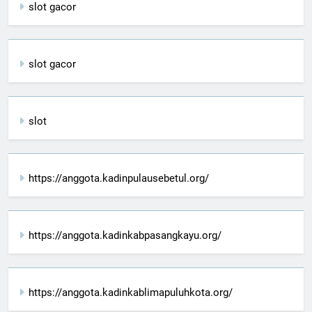
slot gacor
slot gacor
slot
https://anggota.kadinpulausebetul.org/
https://anggota.kadinkabpasangkayu.org/
https://anggota.kadinkablimapuluhkota.org/