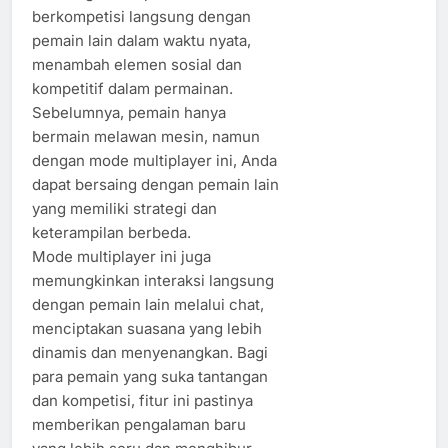
berkompetisi langsung dengan
pemain lain dalam waktu nyata,
menambah elemen sosial dan
kompetitif dalam permainan.
Sebelumnya, pemain hanya
bermain melawan mesin, namun
dengan mode multiplayer ini, Anda
dapat bersaing dengan pemain lain
yang memiliki strategi dan
keterampilan berbeda.
Mode multiplayer ini juga
memungkinkan interaksi langsung
dengan pemain lain melalui chat,
menciptakan suasana yang lebih
dinamis dan menyenangkan. Bagi
para pemain yang suka tantangan
dan kompetisi, fitur ini pastinya
memberikan pengalaman baru