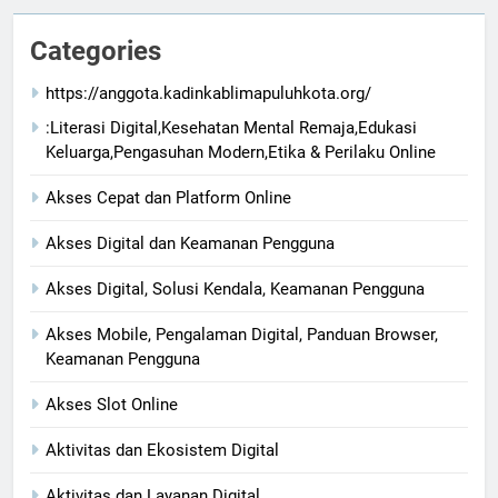
Categories
https://anggota.kadinkablimapuluhkota.org/
:Literasi Digital,Kesehatan Mental Remaja,Edukasi
Keluarga,Pengasuhan Modern,Etika & Perilaku Online
Akses Cepat dan Platform Online
Akses Digital dan Keamanan Pengguna
Akses Digital, Solusi Kendala, Keamanan Pengguna
Akses Mobile, Pengalaman Digital, Panduan Browser,
Keamanan Pengguna
Akses Slot Online
Aktivitas dan Ekosistem Digital
Aktivitas dan Layanan Digital