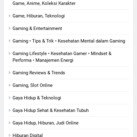
Game, Anime, Koleksi Karakter
Game, Hiburan, Teknologi
Gaming & Entertainment
Gaming • Tips & Trik • Kesehatan Mental dalam Gaming
Gaming Lifestyle • Kesehatan Gamer • Mindset &
Performa • Manajemen Energi
Gaming Reviews & Trends
Gaming, Slot Online
Gaya Hidup & Teknologi
Gaya Hidup Sehat & Kesehatan Tubuh
Gaya Hidup, Hiburan, Judi Online
Hiburan Digital