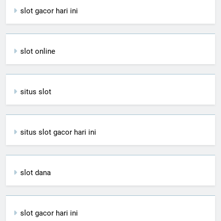
slot gacor hari ini
slot online
situs slot
situs slot gacor hari ini
slot dana
slot gacor hari ini