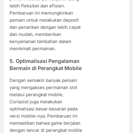
lebih fleksibel dan efisien.
Pembaruan ini memungkinkan
pemain untuk melakukan deposit
dan penarikan dengan lebih cepat
dan mudah, memberikan
kenyamanan tambahan dalam
menikmati permainan.
5.
Optimalisasi Pengalaman
Bermain di Perangkat Mobile
Dengan semakin banyak pemain
yang mengakses permainan slot
melalui perangkat mobile,
Corlaslot juga melakukan
optimalisasi besar-besaran pada
versi mobile-nya. Pembaruan ini
memastikan bahwa game berjalan
dengan lancar di perangkat mobile