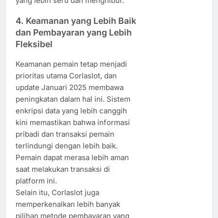
yang lebih seru dan menghibur.
4.
Keamanan yang Lebih Baik
dan Pembayaran yang Lebih
Fleksibel
Keamanan pemain tetap menjadi
prioritas utama Corlaslot, dan
update Januari 2025 membawa
peningkatan dalam hal ini. Sistem
enkripsi data yang lebih canggih
kini memastikan bahwa informasi
pribadi dan transaksi pemain
terlindungi dengan lebih baik.
Pemain dapat merasa lebih aman
saat melakukan transaksi di
platform ini.
Selain itu, Corlaslot juga
memperkenalkan lebih banyak
pilihan metode pembayaran yang