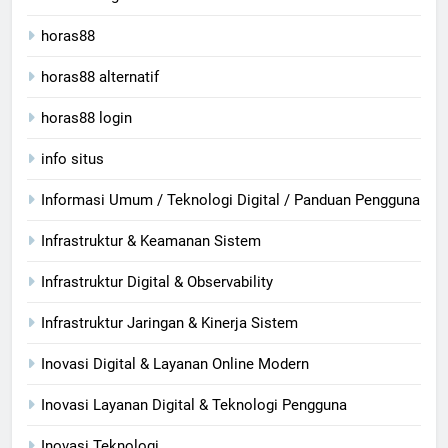
horas88
horas88 alternatif
horas88 login
info situs
Informasi Umum / Teknologi Digital / Panduan Pengguna
Infrastruktur & Keamanan Sistem
Infrastruktur Digital & Observability
Infrastruktur Jaringan & Kinerja Sistem
Inovasi Digital & Layanan Online Modern
Inovasi Layanan Digital & Teknologi Pengguna
Inovasi Teknologi