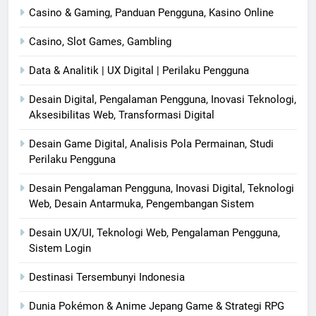
Casino & Gaming, Panduan Pengguna, Kasino Online
Casino, Slot Games, Gambling
Data & Analitik | UX Digital | Perilaku Pengguna
Desain Digital, Pengalaman Pengguna, Inovasi Teknologi,
Aksesibilitas Web, Transformasi Digital
Desain Game Digital, Analisis Pola Permainan, Studi
Perilaku Pengguna
Desain Pengalaman Pengguna, Inovasi Digital, Teknologi
Web, Desain Antarmuka, Pengembangan Sistem
Desain UX/UI, Teknologi Web, Pengalaman Pengguna,
Sistem Login
Destinasi Tersembunyi Indonesia
Dunia Pokémon & Anime Jepang Game & Strategi RPG