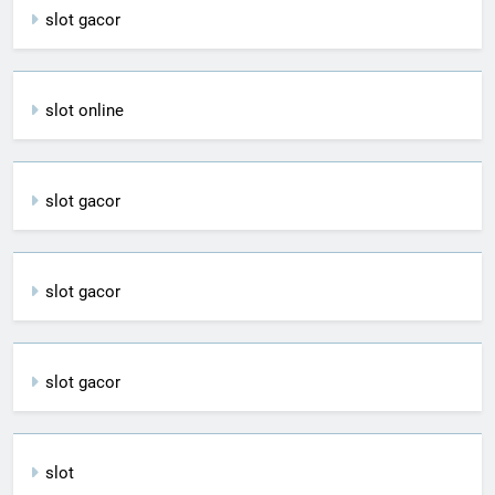
slot gacor
slot online
slot gacor
slot gacor
slot gacor
slot