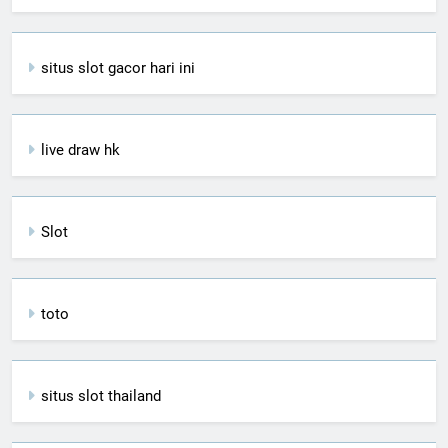
situs slot gacor hari ini
live draw hk
Slot
toto
situs slot thailand