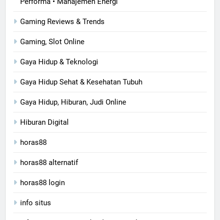
Performa • Manajemen Energi
Gaming Reviews & Trends
Gaming, Slot Online
Gaya Hidup & Teknologi
Gaya Hidup Sehat & Kesehatan Tubuh
Gaya Hidup, Hiburan, Judi Online
Hiburan Digital
horas88
horas88 alternatif
horas88 login
info situs