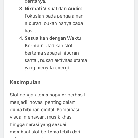
ceritanya.
Nikmati Visual dan Audio:
Fokuslah pada pengalaman
hiburan, bukan hanya pada
hasil.
Sesuaikan dengan Waktu
Bermain:
Jadikan slot
bertema sebagai hiburan
santai, bukan aktivitas utama
yang menyita energi.
Kesimpulan
Slot dengan tema populer berhasil
menjadi inovasi penting dalam
dunia hiburan digital. Kombinasi
visual menawan, musik khas,
hingga narasi yang sesuai
membuat slot bertema lebih dari