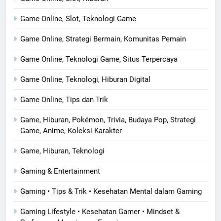
Game Online, Slot, Teknologi Game
Game Online, Strategi Bermain, Komunitas Pemain
Game Online, Teknologi Game, Situs Terpercaya
Game Online, Teknologi, Hiburan Digital
Game Online, Tips dan Trik
Game, Hiburan, Pokémon, Trivia, Budaya Pop, Strategi
Game, Anime, Koleksi Karakter
Game, Hiburan, Teknologi
Gaming & Entertainment
Gaming • Tips & Trik • Kesehatan Mental dalam Gaming
Gaming Lifestyle • Kesehatan Gamer • Mindset &