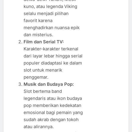
kuno, atau legenda Viking
selalu menjadi pilihan
favorit karena
menghadirkan nuansa epik
dan misterius.
Film dan Serial TV:
Karakter-karakter terkenal
dari layar lebar hingga serial
populer diadaptasi ke dalam
slot untuk menarik
penggemar.
Musik dan Budaya Pop:
Slot bertema band
legendaris atau ikon budaya
pop memberikan kedekatan
emosional bagi pemain yang
sudah akrab dengan tokoh
atau alirannya.