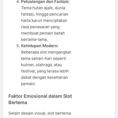
Petualangan dan Fantasi:
Tema hutan ajaib, dunia
fantasi, hingga pencarian
harta karun menciptakan
rasa penasaran yang
membuat pemain betah
berlama-lama.
Kehidupan Modern:
Beberapa slot mengangkat
tema sehari-hari seperti
kuliner, olahraga, atau
festival, yang terasa lebih
dekat dengan keseharian
pemain.
Faktor Emosional dalam Slot
Bertema
Selain desain visual, slot bertema