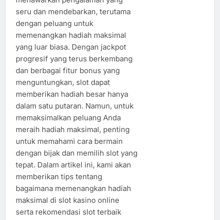
seru dan mendebarkan, terutama
dengan peluang untuk
memenangkan hadiah maksimal
yang luar biasa. Dengan jackpot
progresif yang terus berkembang
dan berbagai fitur bonus yang
menguntungkan, slot dapat
memberikan hadiah besar hanya
dalam satu putaran. Namun, untuk
memaksimalkan peluang Anda
meraih hadiah maksimal, penting
untuk memahami cara bermain
dengan bijak dan memilih slot yang
tepat. Dalam artikel ini, kami akan
memberikan tips tentang
bagaimana memenangkan hadiah
maksimal di slot kasino online
serta rekomendasi slot terbaik