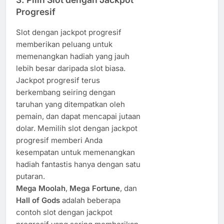
Progresif
Slot dengan jackpot progresif
memberikan peluang untuk
memenangkan hadiah yang jauh
lebih besar daripada slot biasa.
Jackpot progresif terus
berkembang seiring dengan
taruhan yang ditempatkan oleh
pemain, dan dapat mencapai jutaan
dolar. Memilih slot dengan jackpot
progresif memberi Anda
kesempatan untuk memenangkan
hadiah fantastis hanya dengan satu
putaran.
Mega Moolah
,
Mega Fortune
, dan
Hall of Gods
adalah beberapa
contoh slot dengan jackpot