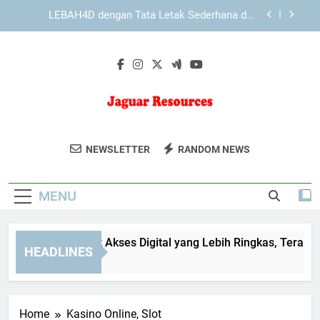
Skip
EDWINSLOT dan Perannya dalam Mendukung
to
Aktivitas Digital Harian
content
LEBAH4D dan Perannya dalam Mendukung
Aktivitas Digital Harian
EDWINSLOT untuk Akses Digital yang Lebih
Ringkas, Terarah, dan Efisien
LEBAH4D dengan Tata Letak Sederhana dan
Mudah Dipahami di Berbagai Perangkat
Jaguar
Jaguar Resources Menyediakan Solusi
EDWINSLOT dan Perannya dalam Mendukung
NEWSLETTER
RANDOM NEWS
Aktivitas Digital Harian
Resources
Konsultasi Energi Dan Sumber Daya
LEBAH4D dan Perannya dalam Mendukung
Yang Inovatif. Untuk Masa Depan Yang
Aktivitas Digital Harian
MENU
Berkelanjutan.
WINSLOT untuk Akses Digital yang Lebih Ringkas, Terarah, dan
HEADLINES
Weeks Ago
Home
Kasino Online, Slot