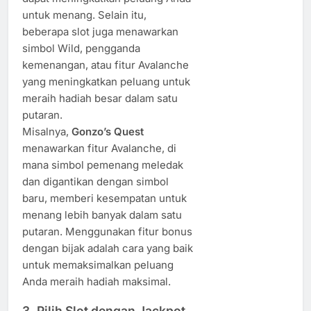
untuk menang. Selain itu,
beberapa slot juga menawarkan
simbol Wild, pengganda
kemenangan, atau fitur Avalanche
yang meningkatkan peluang untuk
meraih hadiah besar dalam satu
putaran.
Misalnya,
Gonzo’s Quest
menawarkan fitur Avalanche, di
mana simbol pemenang meledak
dan digantikan dengan simbol
baru, memberi kesempatan untuk
menang lebih banyak dalam satu
putaran. Menggunakan fitur bonus
dengan bijak adalah cara yang baik
untuk memaksimalkan peluang
Anda meraih hadiah maksimal.
3.
Pilih Slot dengan Jackpot