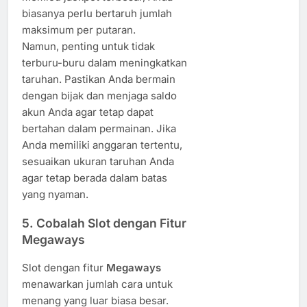
biasanya perlu bertaruh jumlah
maksimum per putaran.
Namun, penting untuk tidak
terburu-buru dalam meningkatkan
taruhan. Pastikan Anda bermain
dengan bijak dan menjaga saldo
akun Anda agar tetap dapat
bertahan dalam permainan. Jika
Anda memiliki anggaran tertentu,
sesuaikan ukuran taruhan Anda
agar tetap berada dalam batas
yang nyaman.
5.
Cobalah Slot dengan Fitur
Megaways
Slot dengan fitur
Megaways
menawarkan jumlah cara untuk
menang yang luar biasa besar.