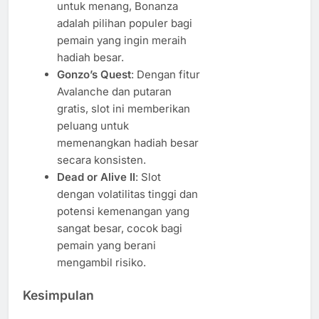
untuk menang, Bonanza
adalah pilihan populer bagi
pemain yang ingin meraih
hadiah besar.
Gonzo’s Quest
: Dengan fitur
Avalanche dan putaran
gratis, slot ini memberikan
peluang untuk
memenangkan hadiah besar
secara konsisten.
Dead or Alive II
: Slot
dengan volatilitas tinggi dan
potensi kemenangan yang
sangat besar, cocok bagi
pemain yang berani
mengambil risiko.
Kesimpulan