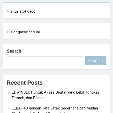
situs slot gacor
slot gacor hari ini
Search
SEARCH
Recent Posts
EDWINSLOT untuk Akses Digital yang Lebih Ringkas,
Terarah, dan Efisien
LEBAH4D dengan Tata Letak Sederhana dan Mudah