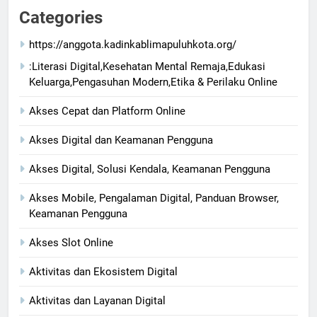
Categories
https://anggota.kadinkablimapuluhkota.org/
:Literasi Digital,Kesehatan Mental Remaja,Edukasi
Keluarga,Pengasuhan Modern,Etika & Perilaku Online
Akses Cepat dan Platform Online
Akses Digital dan Keamanan Pengguna
Akses Digital, Solusi Kendala, Keamanan Pengguna
Akses Mobile, Pengalaman Digital, Panduan Browser,
Keamanan Pengguna
Akses Slot Online
Aktivitas dan Ekosistem Digital
Aktivitas dan Layanan Digital