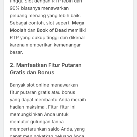
tinggi. Slot dengan RTP lebih dari
96% biasanya menawarkan
peluang menang yang lebih baik.
Sebagai contoh, slot seperti
Mega
Moolah
dan
Book of Dead
memiliki
RTP yang cukup tinggi dan dikenal
karena memberikan kemenangan
besar.
2.
Manfaatkan Fitur Putaran
Gratis dan Bonus
Banyak slot online menawarkan
fitur putaran gratis atau bonus
yang dapat membantu Anda meraih
hadiah maksimal. Fitur-fitur ini
memungkinkan Anda untuk
memutar gulungan tanpa
mempertaruhkan saldo Anda, yang
dapat meningkatkan peluang Anda