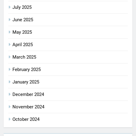
July 2025
June 2025
May 2025
April 2025
March 2025
February 2025
January 2025
December 2024
November 2024
October 2024