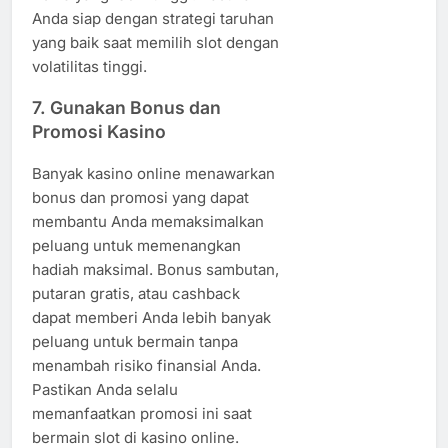
Anda siap dengan strategi taruhan
yang baik saat memilih slot dengan
volatilitas tinggi.
7.
Gunakan Bonus dan
Promosi Kasino
Banyak kasino online menawarkan
bonus dan promosi yang dapat
membantu Anda memaksimalkan
peluang untuk memenangkan
hadiah maksimal. Bonus sambutan,
putaran gratis, atau cashback
dapat memberi Anda lebih banyak
peluang untuk bermain tanpa
menambah risiko finansial Anda.
Pastikan Anda selalu
memanfaatkan promosi ini saat
bermain slot di kasino online.