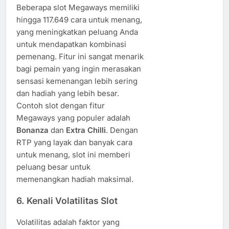
Beberapa slot Megaways memiliki
hingga 117.649 cara untuk menang,
yang meningkatkan peluang Anda
untuk mendapatkan kombinasi
pemenang. Fitur ini sangat menarik
bagi pemain yang ingin merasakan
sensasi kemenangan lebih sering
dan hadiah yang lebih besar.
Contoh slot dengan fitur
Megaways yang populer adalah
Bonanza
dan
Extra Chilli
. Dengan
RTP yang layak dan banyak cara
untuk menang, slot ini memberi
peluang besar untuk
memenangkan hadiah maksimal.
6.
Kenali Volatilitas Slot
Volatilitas adalah faktor yang