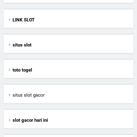
LINK SLOT
situs slot
toto togel
situs slot gacor
slot gacor hari ini