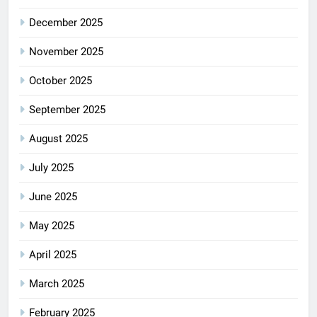
December 2025
November 2025
October 2025
September 2025
August 2025
July 2025
June 2025
May 2025
April 2025
March 2025
February 2025