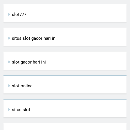
slot777
situs slot gacor hari ini
slot gacor hari ini
slot online
situs slot