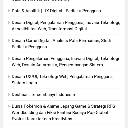
Data & Analitik | UX Digital | Perilaku Pengguna
Desain Digital, Pengalaman Pengguna, Inovasi Teknologi,
Aksesibilitas Web, Transformasi Digital
Desain Game Digital, Analisis Pola Permainan, Studi
Perilaku Pengguna
Desain Pengalaman Pengguna, Inovasi Digital, Teknologi
Web, Desain Antarmuka, Pengembangan Sistem
Desain UX/UI, Teknologi Web, Pengalaman Pengguna,
Sistem Login
Destinasi Tersembunyi Indonesia
Dunia Pokémon & Anime Jepang Game & Strategi RPG
Worldbuilding dan Fiksi Fantasi Budaya Pop Global
Evolusi Karakter dan Kreativitas