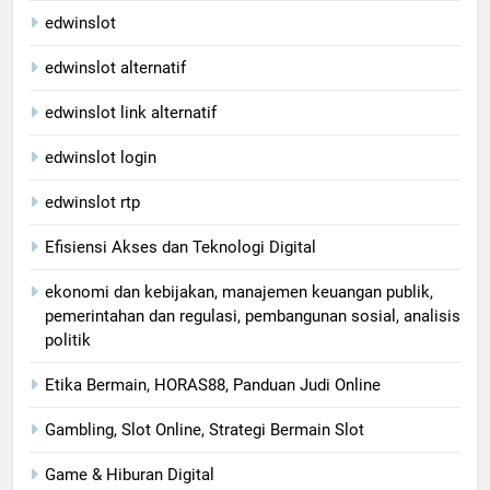
edwinslot
edwinslot alternatif
edwinslot link alternatif
edwinslot login
edwinslot rtp
Efisiensi Akses dan Teknologi Digital
ekonomi dan kebijakan, manajemen keuangan publik,
pemerintahan dan regulasi, pembangunan sosial, analisis
politik
Etika Bermain, HORAS88, Panduan Judi Online
Gambling, Slot Online, Strategi Bermain Slot
Game & Hiburan Digital