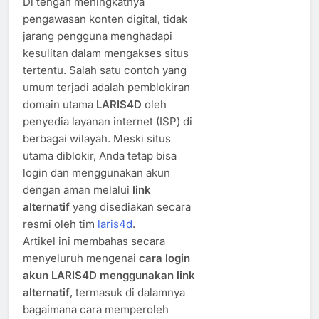
Di tengah meningkatnya
pengawasan konten digital, tidak
jarang pengguna menghadapi
kesulitan dalam mengakses situs
tertentu. Salah satu contoh yang
umum terjadi adalah pemblokiran
domain utama
LARIS4D
oleh
penyedia layanan internet (ISP) di
berbagai wilayah. Meski situs
utama diblokir, Anda tetap bisa
login dan menggunakan akun
dengan aman melalui
link
alternatif
yang disediakan secara
resmi oleh tim
laris4d
.
Artikel ini membahas secara
menyeluruh mengenai
cara login
akun LARIS4D menggunakan link
alternatif
, termasuk di dalamnya
bagaimana cara memperoleh