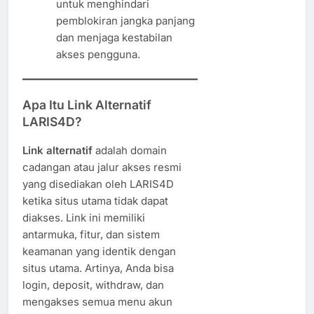
untuk menghindari
pemblokiran jangka panjang
dan menjaga kestabilan
akses pengguna.
Apa Itu Link Alternatif
LARIS4D?
Link alternatif
adalah domain
cadangan atau jalur akses resmi
yang disediakan oleh LARIS4D
ketika situs utama tidak dapat
diakses. Link ini memiliki
antarmuka, fitur, dan sistem
keamanan yang identik dengan
situs utama. Artinya, Anda bisa
login, deposit, withdraw, dan
mengakses semua menu akun