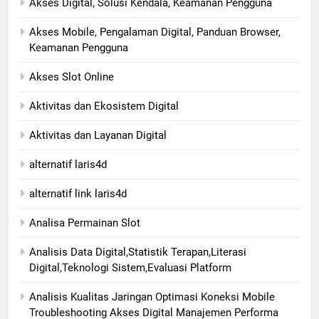
Akses Digital, Solusi Kendala, Keamanan Pengguna
Akses Mobile, Pengalaman Digital, Panduan Browser,
Keamanan Pengguna
Akses Slot Online
Aktivitas dan Ekosistem Digital
Aktivitas dan Layanan Digital
alternatif laris4d
alternatif link laris4d
Analisa Permainan Slot
Analisis Data Digital,Statistik Terapan,Literasi
Digital,Teknologi Sistem,Evaluasi Platform
Analisis Kualitas Jaringan Optimasi Koneksi Mobile
Troubleshooting Akses Digital Manajemen Performa