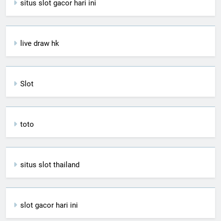
situs slot gacor hari ini
live draw hk
Slot
toto
situs slot thailand
slot gacor hari ini