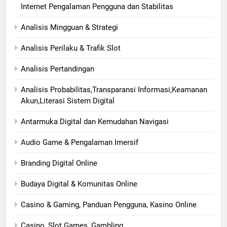
Internet Pengalaman Pengguna dan Stabilitas
Analisis Mingguan & Strategi
Analisis Perilaku & Trafik Slot
Analisis Pertandingan
Analisis Probabilitas,Transparansi Informasi,Keamanan
Akun,Literasi Sistem Digital
Antarmuka Digital dan Kemudahan Navigasi
Audio Game & Pengalaman Imersif
Branding Digital Online
Budaya Digital & Komunitas Online
Casino & Gaming, Panduan Pengguna, Kasino Online
Casino, Slot Games, Gambling