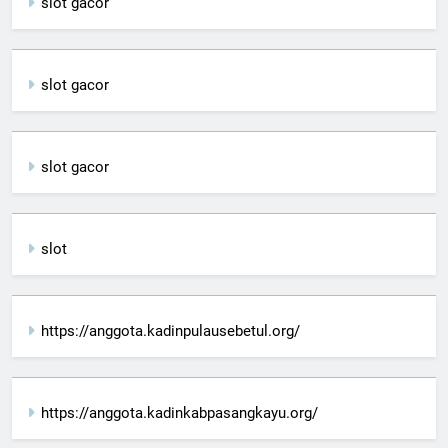
slot gacor
slot gacor
slot gacor
slot
https://anggota.kadinpulausebetul.org/
https://anggota.kadinkabpasangkayu.org/