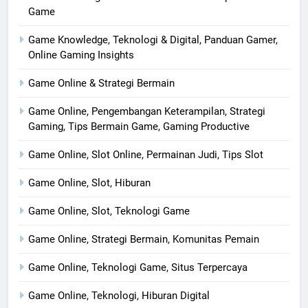
Game
Game Knowledge, Teknologi & Digital, Panduan Gamer,
Online Gaming Insights
Game Online & Strategi Bermain
Game Online, Pengembangan Keterampilan, Strategi
Gaming, Tips Bermain Game, Gaming Productive
Game Online, Slot Online, Permainan Judi, Tips Slot
Game Online, Slot, Hiburan
Game Online, Slot, Teknologi Game
Game Online, Strategi Bermain, Komunitas Pemain
Game Online, Teknologi Game, Situs Terpercaya
Game Online, Teknologi, Hiburan Digital