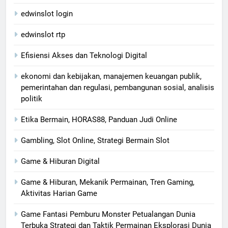
edwinslot login
edwinslot rtp
Efisiensi Akses dan Teknologi Digital
ekonomi dan kebijakan, manajemen keuangan publik,
pemerintahan dan regulasi, pembangunan sosial, analisis
politik
Etika Bermain, HORAS88, Panduan Judi Online
Gambling, Slot Online, Strategi Bermain Slot
Game & Hiburan Digital
Game & Hiburan, Mekanik Permainan, Tren Gaming,
Aktivitas Harian Game
Game Fantasi Pemburu Monster Petualangan Dunia
Terbuka Strategi dan Taktik Permainan Eksplorasi Dunia