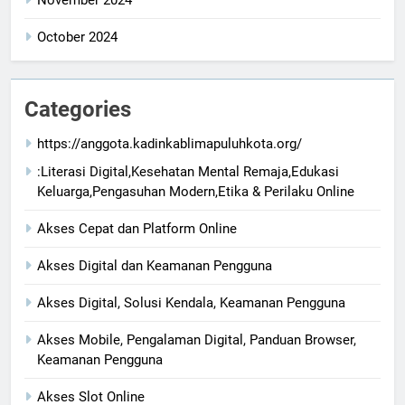
November 2024
October 2024
Categories
https://anggota.kadinkablimapuluhkota.org/
:Literasi Digital,Kesehatan Mental Remaja,Edukasi
Keluarga,Pengasuhan Modern,Etika & Perilaku Online
Akses Cepat dan Platform Online
Akses Digital dan Keamanan Pengguna
Akses Digital, Solusi Kendala, Keamanan Pengguna
Akses Mobile, Pengalaman Digital, Panduan Browser,
Keamanan Pengguna
Akses Slot Online