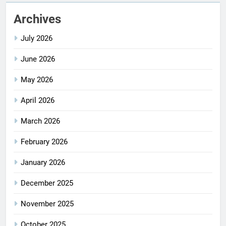
Archives
July 2026
June 2026
May 2026
April 2026
March 2026
February 2026
January 2026
December 2025
November 2025
October 2025