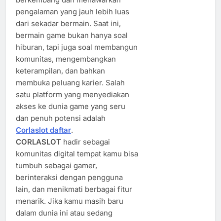
pengalaman yang jauh lebih luas
dari sekadar bermain. Saat ini,
bermain game bukan hanya soal
hiburan, tapi juga soal membangun
komunitas, mengembangkan
keterampilan, dan bahkan
membuka peluang karier. Salah
satu platform yang menyediakan
akses ke dunia game yang seru
dan penuh potensi adalah
Corlaslot daftar
.
CORLASLOT
hadir sebagai
komunitas digital tempat kamu bisa
tumbuh sebagai gamer,
berinteraksi dengan pengguna
lain, dan menikmati berbagai fitur
menarik. Jika kamu masih baru
dalam dunia ini atau sedang