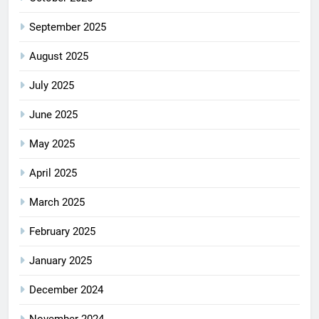
September 2025
August 2025
July 2025
June 2025
May 2025
April 2025
March 2025
February 2025
January 2025
December 2024