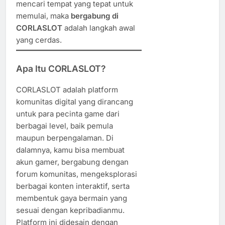
mencari tempat yang tepat untuk
memulai, maka
bergabung di
CORLASLOT
adalah langkah awal
yang cerdas.
Apa Itu CORLASLOT?
CORLASLOT adalah platform
komunitas digital yang dirancang
untuk para pecinta game dari
berbagai level, baik pemula
maupun berpengalaman. Di
dalamnya, kamu bisa membuat
akun gamer, bergabung dengan
forum komunitas, mengeksplorasi
berbagai konten interaktif, serta
membentuk gaya bermain yang
sesuai dengan kepribadianmu.
Platform ini didesain dengan