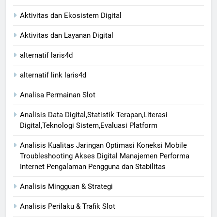
Aktivitas dan Ekosistem Digital
Aktivitas dan Layanan Digital
alternatif laris4d
alternatif link laris4d
Analisa Permainan Slot
Analisis Data Digital,Statistik Terapan,Literasi
Digital,Teknologi Sistem,Evaluasi Platform
Analisis Kualitas Jaringan Optimasi Koneksi Mobile
Troubleshooting Akses Digital Manajemen Performa
Internet Pengalaman Pengguna dan Stabilitas
Analisis Mingguan & Strategi
Analisis Perilaku & Trafik Slot