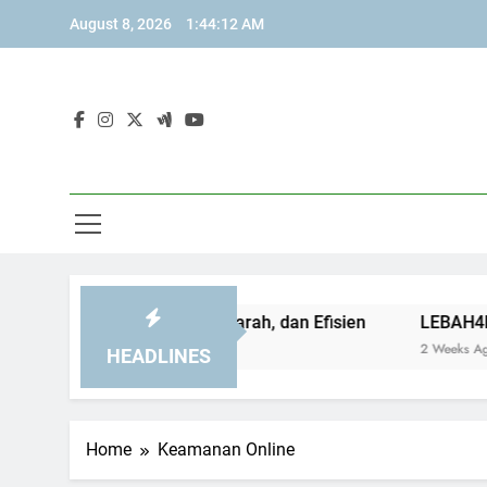
Skip
August 8, 2026
1:44:13 AM
to
content
Jag
Jaguar Re
bih Ringkas, Terarah, dan Efisien
LEBAH4D dengan Tat
2 Weeks Ago
HEADLINES
Home
Keamanan Online