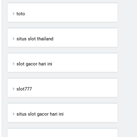
toto
situs slot thailand
slot gacor hari ini
slot777
situs slot gacor hari ini