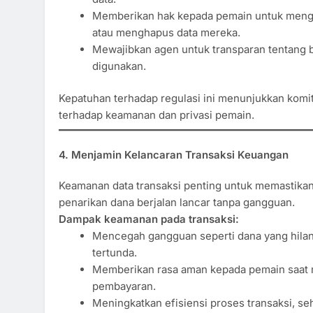
Memberikan hak kepada pemain untuk meng
atau menghapus data mereka.
Mewajibkan agen untuk transparan tentang 
digunakan.
Kepatuhan terhadap regulasi ini menunjukkan komi
terhadap keamanan dan privasi pemain.
4. Menjamin Kelancaran Transaksi Keuangan
Keamanan data transaksi penting untuk memastikan
penarikan dana berjalan lancar tanpa gangguan.
Dampak keamanan pada transaksi:
Mencegah gangguan seperti dana yang hilan
tertunda.
Memberikan rasa aman kepada pemain saat
pembayaran.
Meningkatkan efisiensi proses transaksi, se