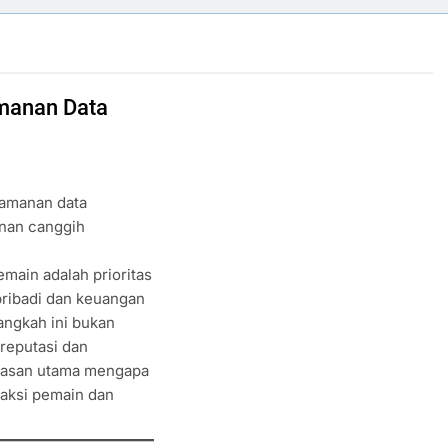
manan Data
eamanan data
anan canggih
emain adalah prioritas
pribadi dan keuangan
ngkah ini bukan
 reputasi dan
alasan utama mengapa
saksi pemain dan