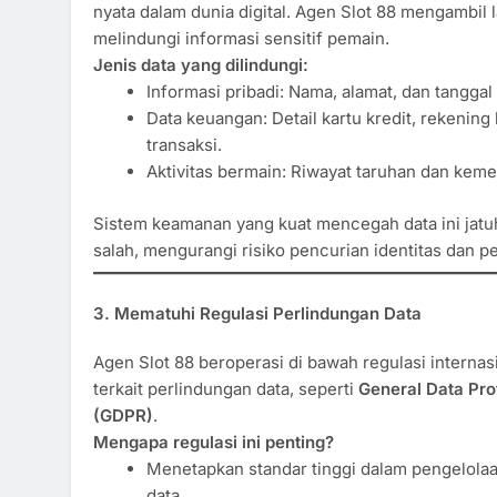
nyata dalam dunia digital. Agen Slot 88 mengambil 
melindungi informasi sensitif pemain.
Jenis data yang dilindungi:
Informasi pribadi: Nama, alamat, dan tanggal l
Data keuangan: Detail kartu kredit, rekening 
transaksi.
Aktivitas bermain: Riwayat taruhan dan kem
Sistem keamanan yang kuat mencegah data ini jatu
salah, mengurangi risiko pencurian identitas dan 
3. Mematuhi Regulasi Perlindungan Data
Agen Slot 88 beroperasi di bawah regulasi internas
terkait perlindungan data, seperti
General Data Pro
(GDPR)
.
Mengapa regulasi ini penting?
Menetapkan standar tinggi dalam pengelola
data.