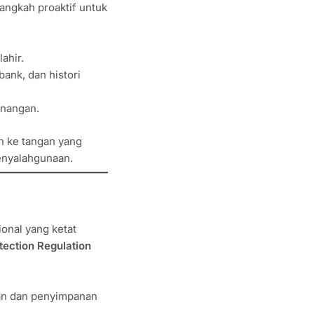
langkah proaktif untuk
ahir.
bank, dan histori
enangan.
h ke tangan yang
penyalahgunaan.
ional yang ketat
tection Regulation
an dan penyimpanan