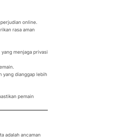
perjudian online.
ikan rasa aman
 yang menjaga privasi
emain.
n yang dianggap lebih
astikan pemain
ata adalah ancaman