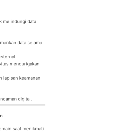
k melindungi data
ankan data selama
sternal.
itas mencurigakan
 lapisan keamanan
ancaman digital.
an
main saat menikmati