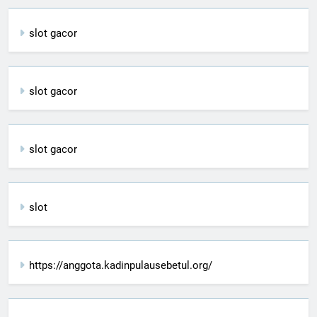
slot gacor
slot gacor
slot gacor
slot
https://anggota.kadinpulausebetul.org/