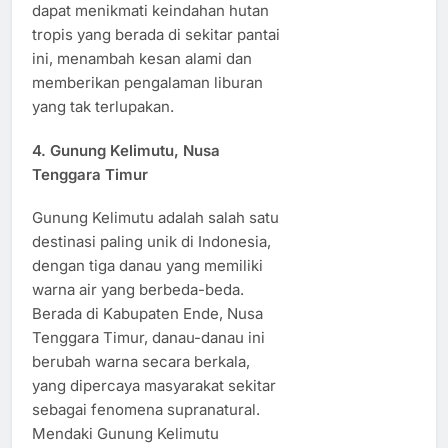
dapat menikmati keindahan hutan
tropis yang berada di sekitar pantai
ini, menambah kesan alami dan
memberikan pengalaman liburan
yang tak terlupakan.
4. Gunung Kelimutu, Nusa
Tenggara Timur
Gunung Kelimutu adalah salah satu
destinasi paling unik di Indonesia,
dengan tiga danau yang memiliki
warna air yang berbeda-beda.
Berada di Kabupaten Ende, Nusa
Tenggara Timur, danau-danau ini
berubah warna secara berkala,
yang dipercaya masyarakat sekitar
sebagai fenomena supranatural.
Mendaki Gunung Kelimutu