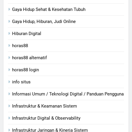
Gaya Hidup Sehat & Kesehatan Tubuh
Gaya Hidup, Hiburan, Judi Online
Hiburan Digital
horas88
horas88 alternatif
horas88 login
info situs
Informasi Umum / Teknologi Digital / Panduan Pengguna
Infrastruktur & Keamanan Sistem
Infrastruktur Digital & Observability
Infrastruktur Jaringan & Kinerja Sistem