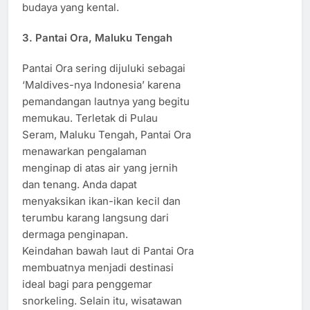
budaya yang kental.
3. Pantai Ora, Maluku Tengah
Pantai Ora sering dijuluki sebagai
‘Maldives-nya Indonesia’ karena
pemandangan lautnya yang begitu
memukau. Terletak di Pulau
Seram, Maluku Tengah, Pantai Ora
menawarkan pengalaman
menginap di atas air yang jernih
dan tenang. Anda dapat
menyaksikan ikan-ikan kecil dan
terumbu karang langsung dari
dermaga penginapan.
Keindahan bawah laut di Pantai Ora
membuatnya menjadi destinasi
ideal bagi para penggemar
snorkeling. Selain itu, wisatawan