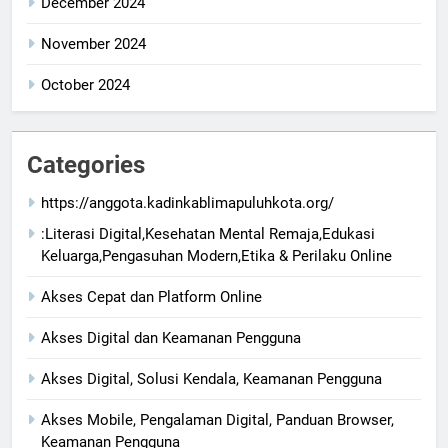
December 2024
November 2024
October 2024
Categories
https://anggota.kadinkablimapuluhkota.org/
:Literasi Digital,Kesehatan Mental Remaja,Edukasi
Keluarga,Pengasuhan Modern,Etika & Perilaku Online
Akses Cepat dan Platform Online
Akses Digital dan Keamanan Pengguna
Akses Digital, Solusi Kendala, Keamanan Pengguna
Akses Mobile, Pengalaman Digital, Panduan Browser,
Keamanan Pengguna