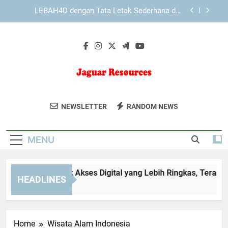
Skip
EDWINSLOT dan Perannya dalam Mendukung
to
Aktivitas Digital Harian
content
LEBAH4D dan Perannya dalam Mendukung
Aktivitas Digital Harian
EDWINSLOT untuk Akses Digital yang Lebih
Ringkas, Terarah, dan Efisien
LEBAH4D dengan Tata Letak Sederhana dan
Mudah Dipahami di Berbagai Perangkat
Jaguar
Jaguar Resources Menyediakan Solusi
EDWINSLOT dan Perannya dalam Mendukung
NEWSLETTER
RANDOM NEWS
Aktivitas Digital Harian
Resources
Konsultasi Energi Dan Sumber Daya
LEBAH4D dan Perannya dalam Mendukung
Yang Inovatif. Untuk Masa Depan Yang
Aktivitas Digital Harian
MENU
Berkelanjutan.
WINSLOT untuk Akses Digital yang Lebih Ringkas, Terarah, dan
HEADLINES
Week Ago
Home
Wisata Alam Indonesia