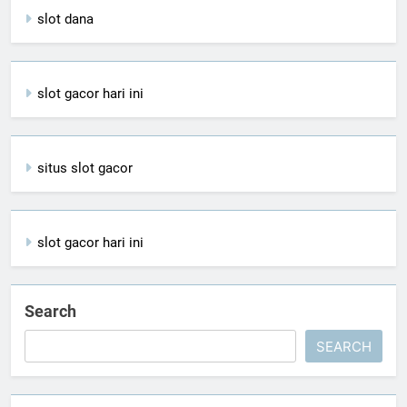
slot dana
slot gacor hari ini
situs slot gacor
slot gacor hari ini
Search
SEARCH