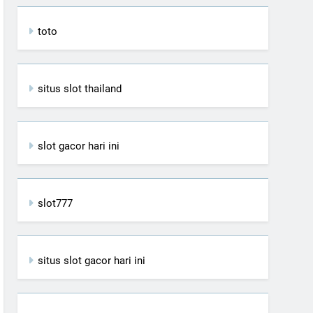
toto
situs slot thailand
slot gacor hari ini
slot777
situs slot gacor hari ini