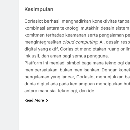
Kesimpulan
Corlaslot berhasil menghadirkan konektivitas tanp
kombinasi antara teknologi mutakhir, desain sistem 
komitmen terhadap keamanan serta pengalaman p
mengintegrasikan
cloud computing
, AI, desain res
digital yang aktif, Corlaslot menciptakan ruang onli
inklusif, dan aman bagi semua pengguna.
Platform ini menjadi simbol bagaimana teknologi d
mempersatukan, bukan memisahkan. Dengan koneks
pengalaman yang lancar, Corlaslot menunjukkan 
dunia digital ada pada kemampuan menciptakan h
antara manusia, teknologi, dan ide.
Read More