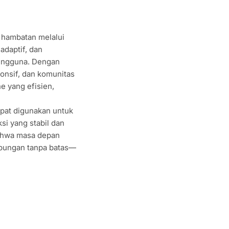
a hambatan melalui
adaptif, dan
engguna. Dengan
ponsif, dan komunitas
ne yang efisien,
apat digunakan untuk
i yang stabil dan
bahwa masa depan
ubungan tanpa batas—