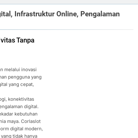
ital, Infrastruktur Online, Pengalaman
vitas Tanpa
n melalui inovasi
laman pengguna yang
ital yang cepat,
i, konektivitas
ngalaman digital.
 sekadar kebutuhan
unia maya. Corlaslot
form digital modern,
yang tidak hanya