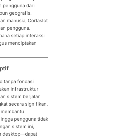
n pengguna dari
pun geografis.
an manusia, Corlaslot
nan pengguna.
mana setiap interaksi
igus menciptakan
ptif
d tanpa fondasi
akan infrastruktur
n sistem berjalan
at secara signifikan.
t membantu
ehingga pengguna tidak
gan sistem ini,
un desktop—dapat