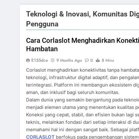
Teknologi & Inovasi, Komunitas Dig
Pengguna
Cara Corlaslot Menghadirkan Konekti
Hambatan
E155dce
9 Months Ago
0
8 Mins
Corlaslot menghadirkan konektivitas tanpa hambata
teknologi, infrastruktur digital adaptif, dan penga
terintegrasi. Platform ini membangun ekosistem dig
aman, dan inklusif bagi seluruh komunitas.
Dalam dunia yang semakin bergantung pada teknolog
menjadi elemen utama yang menentukan kualitas pe
Koneksi yang cepat, stabil, dan efisien bukan lagi
teknis, melainkan fondasi dari setiap interaksi di d
memahami hal ini dengan sangat baik. Sebagai plat
CORLASLOT
berfokus pada pengembangan sistem 