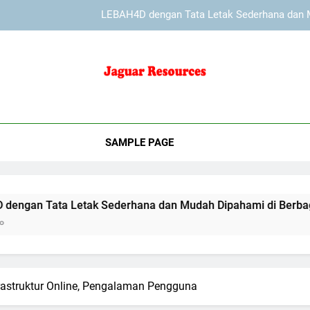
LEBAH4D dengan Tata Letak Sederhana dan M
EDWINSLOT dan Perannya dala
LEBAH4D dan Perannya dala
uar Resources
EDWINSLOT untuk Akses Digital yan
sources Menyediakan Solusi Konsultasi Energi Dan Sumber Day
LEBAH4D dengan Tata Letak Sederhana dan M
SAMPLE PAGE
EDWINSLOT dan Perannya dala
LEBAH4D dan Perannya dala
 Letak Sederhana dan Mudah Dipahami di Berbagai Perangk
nfrastruktur Online, Pengalaman Pengguna