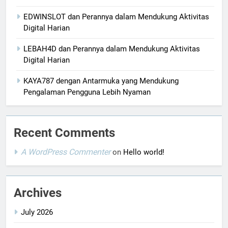
EDWINSLOT dan Perannya dalam Mendukung Aktivitas
Digital Harian
LEBAH4D dan Perannya dalam Mendukung Aktivitas
Digital Harian
KAYA787 dengan Antarmuka yang Mendukung
Pengalaman Pengguna Lebih Nyaman
Recent Comments
A WordPress Commenter
on
Hello world!
Archives
July 2026