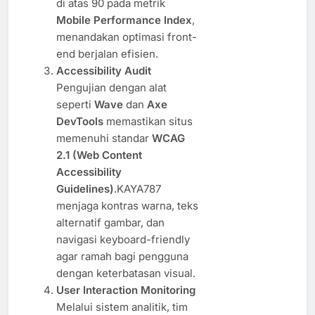
di atas 90 pada metrik
Mobile Performance Index
,
menandakan optimasi front-
end berjalan efisien.
Accessibility Audit
Pengujian dengan alat
seperti
Wave
dan
Axe
DevTools
memastikan situs
memenuhi standar
WCAG
2.1 (Web Content
Accessibility
Guidelines)
.KAYA787
menjaga kontras warna, teks
alternatif gambar, dan
navigasi keyboard-friendly
agar ramah bagi pengguna
dengan keterbatasan visual.
User Interaction Monitoring
Melalui sistem analitik, tim