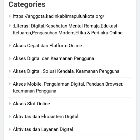
Categories
https://anggota.kadinkablimapuluhkota.org/
:Literasi Digital,Kesehatan Mental Remaja,Edukasi
Keluarga,Pengasuhan Modern,Etika & Perilaku Online
Akses Cepat dan Platform Online
Akses Digital dan Keamanan Pengguna
Akses Digital, Solusi Kendala, Keamanan Pengguna
Akses Mobile, Pengalaman Digital, Panduan Browser,
Keamanan Pengguna
Akses Slot Online
Aktivitas dan Ekosistem Digital
Aktivitas dan Layanan Digital