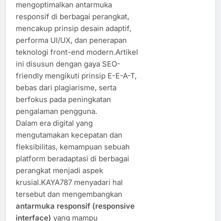
mengoptimalkan antarmuka
responsif di berbagai perangkat,
mencakup prinsip desain adaptif,
performa UI/UX, dan penerapan
teknologi front-end modern.Artikel
ini disusun dengan gaya SEO-
friendly mengikuti prinsip E-E-A-T,
bebas dari plagiarisme, serta
berfokus pada peningkatan
pengalaman pengguna.
Dalam era digital yang
mengutamakan kecepatan dan
fleksibilitas, kemampuan sebuah
platform beradaptasi di berbagai
perangkat menjadi aspek
krusial.KAYA787 menyadari hal
tersebut dan mengembangkan
antarmuka responsif (responsive
interface)
yang mampu