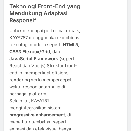
Teknologi Front-End yang
Mendukung Adaptasi
Responsif
Untuk mencapai performa terbaik,
KAYA787 menggunakan kombinasi
teknologi modern seperti
HTML5
,
CSS3 Flexbox/Grid
, dan
JavaScript Framework
(seperti
React dan Vue.js).Struktur front-
end ini memperkuat efisiensi
rendering serta mempercepat
waktu respon antarmuka di
berbagai platform.
Selain itu, KAYA787
mengintegrasikan sistem
progressive enhancement
, di
mana fitur tambahan seperti
animasi dan efek visual hanya