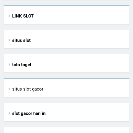
LINK SLOT
situs slot
toto togel
situs slot gacor
slot gacor hari ini