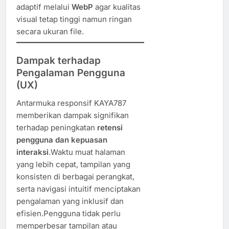
adaptif melalui
WebP
agar kualitas
visual tetap tinggi namun ringan
secara ukuran file.
Dampak terhadap
Pengalaman Pengguna
(UX)
Antarmuka responsif KAYA787
memberikan dampak signifikan
terhadap peningkatan
retensi
pengguna dan kepuasan
interaksi
.Waktu muat halaman
yang lebih cepat, tampilan yang
konsisten di berbagai perangkat,
serta navigasi intuitif menciptakan
pengalaman yang inklusif dan
efisien.Pengguna tidak perlu
memperbesar tampilan atau