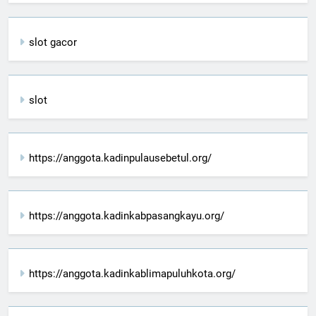
slot gacor
slot
https://anggota.kadinpulausebetul.org/
https://anggota.kadinkabpasangkayu.org/
https://anggota.kadinkablimapuluhkota.org/