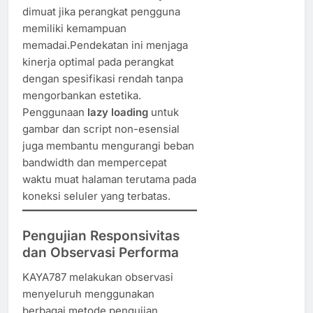
dimuat jika perangkat pengguna
memiliki kemampuan
memadai.Pendekatan ini menjaga
kinerja optimal pada perangkat
dengan spesifikasi rendah tanpa
mengorbankan estetika.
Penggunaan
lazy loading
untuk
gambar dan script non-esensial
juga membantu mengurangi beban
bandwidth dan mempercepat
waktu muat halaman terutama pada
koneksi seluler yang terbatas.
Pengujian Responsivitas
dan Observasi Performa
KAYA787 melakukan observasi
menyeluruh menggunakan
berbagai metode pengujian