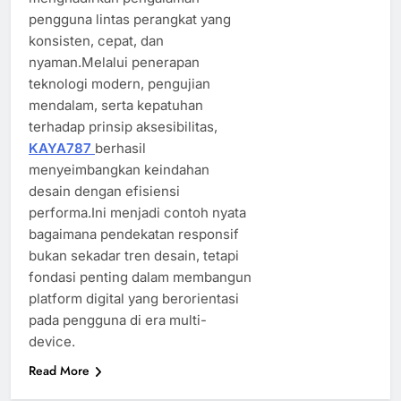
pengguna lintas perangkat yang
konsisten, cepat, dan
nyaman.Melalui penerapan
teknologi modern, pengujian
mendalam, serta kepatuhan
terhadap prinsip aksesibilitas,
KAYA787
berhasil
menyeimbangkan keindahan
desain dengan efisiensi
performa.Ini menjadi contoh nyata
bagaimana pendekatan responsif
bukan sekadar tren desain, tetapi
fondasi penting dalam membangun
platform digital yang berorientasi
pada pengguna di era multi-
device.
Read More