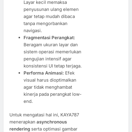
Layar kecil memaksa
penyusunan ulang elemen
agar tetap mudah dibaca
tanpa mengorbankan
navigasi.
Fragmentasi Perangkat:
Beragam ukuran layar dan
sistem operasi memerlukan
pengujian intensif agar
konsistensi UI tetap terjaga.
Performa Animasi:
Efek
visual harus dioptimalkan
agar tidak menghambat
kinerja pada perangkat low-
end.
Untuk mengatasi hal ini, KAYA787
menerapkan
asynchronous
rendering
serta optimasi gambar