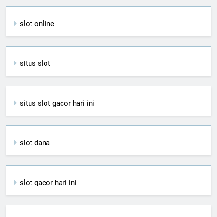
slot online
situs slot
situs slot gacor hari ini
slot dana
slot gacor hari ini