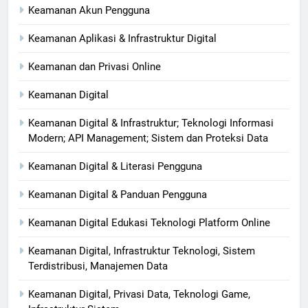
Keamanan Akun Pengguna
Keamanan Aplikasi & Infrastruktur Digital
Keamanan dan Privasi Online
Keamanan Digital
Keamanan Digital & Infrastruktur; Teknologi Informasi
Modern; API Management; Sistem dan Proteksi Data
Keamanan Digital & Literasi Pengguna
Keamanan Digital & Panduan Pengguna
Keamanan Digital Edukasi Teknologi Platform Online
Keamanan Digital, Infrastruktur Teknologi, Sistem
Terdistribusi, Manajemen Data
Keamanan Digital, Privasi Data, Teknologi Game,