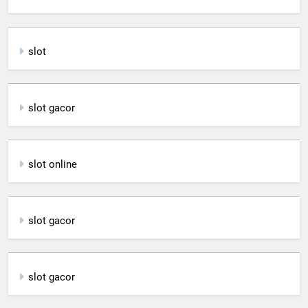
slot
slot gacor
slot online
slot gacor
slot gacor