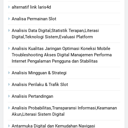
alternatif link laris4d
Analisa Permainan Slot
Analisis Data Digital,Statistik Terapan,Literasi
Digital,Teknologi Sistem,Evaluasi Platform
Analisis Kualitas Jaringan Optimasi Koneksi Mobile
Troubleshooting Akses Digital Manajemen Performa
Internet Pengalaman Pengguna dan Stabilitas
Analisis Mingguan & Strategi
Analisis Perilaku & Trafik Slot
Analisis Pertandingan
Analisis Probabilitas,Transparansi Informasi,Keamanan
Akun,Literasi Sistem Digital
Antarmuka Digital dan Kemudahan Navigasi