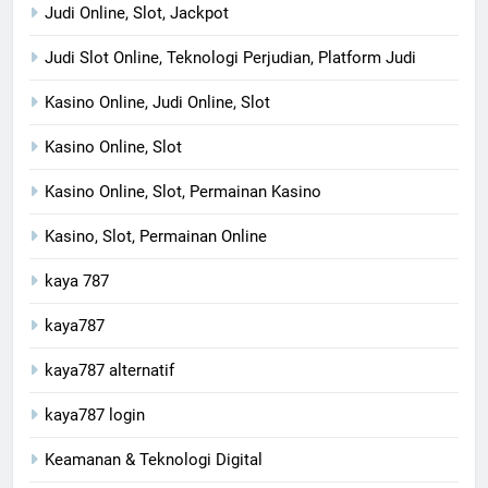
Judi Online, Slot, Jackpot
Judi Slot Online, Teknologi Perjudian, Platform Judi
Kasino Online, Judi Online, Slot
Kasino Online, Slot
Kasino Online, Slot, Permainan Kasino
Kasino, Slot, Permainan Online
kaya 787
kaya787
kaya787 alternatif
kaya787 login
Keamanan & Teknologi Digital