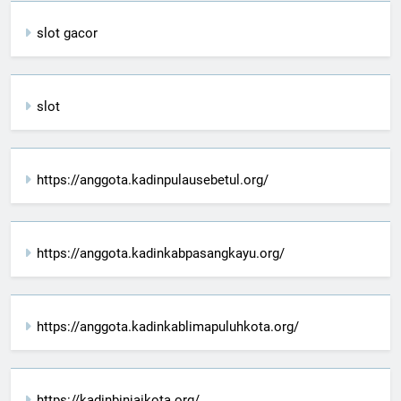
slot gacor
slot
https://anggota.kadinpulausebetul.org/
https://anggota.kadinkabpasangkayu.org/
https://anggota.kadinkablimapuluhkota.org/
https://kadinbinjaikota.org/