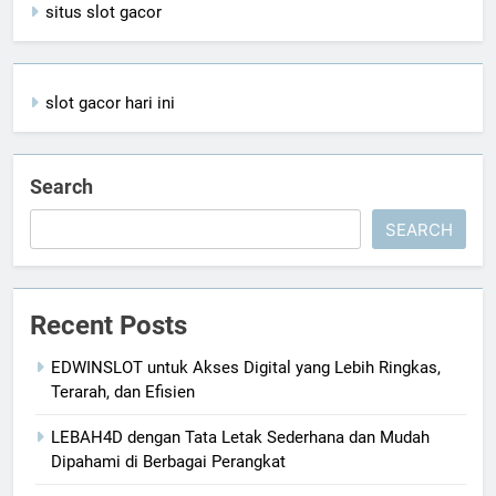
situs slot gacor
slot gacor hari ini
Search
SEARCH
Recent Posts
EDWINSLOT untuk Akses Digital yang Lebih Ringkas,
Terarah, dan Efisien
LEBAH4D dengan Tata Letak Sederhana dan Mudah
Dipahami di Berbagai Perangkat