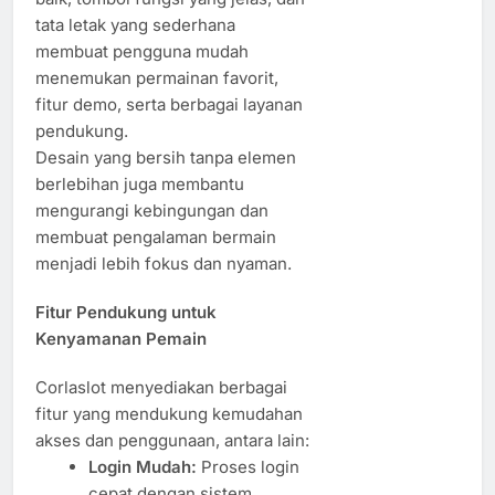
tata letak yang sederhana
membuat pengguna mudah
menemukan permainan favorit,
fitur demo, serta berbagai layanan
pendukung.
Desain yang bersih tanpa elemen
berlebihan juga membantu
mengurangi kebingungan dan
membuat pengalaman bermain
menjadi lebih fokus dan nyaman.
Fitur Pendukung untuk
Kenyamanan Pemain
Corlaslot menyediakan berbagai
fitur yang mendukung kemudahan
akses dan penggunaan, antara lain:
Login Mudah:
Proses login
cepat dengan sistem