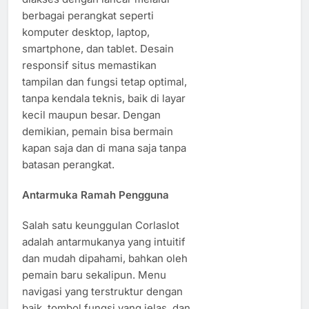
berbagai perangkat seperti
komputer desktop, laptop,
smartphone, dan tablet. Desain
responsif situs memastikan
tampilan dan fungsi tetap optimal,
tanpa kendala teknis, baik di layar
kecil maupun besar. Dengan
demikian, pemain bisa bermain
kapan saja dan di mana saja tanpa
batasan perangkat.
Antarmuka Ramah Pengguna
Salah satu keunggulan Corlaslot
adalah antarmukanya yang intuitif
dan mudah dipahami, bahkan oleh
pemain baru sekalipun. Menu
navigasi yang terstruktur dengan
baik, tombol fungsi yang jelas, dan