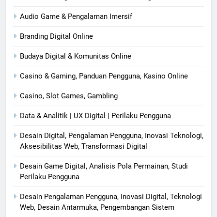
Audio Game & Pengalaman Imersif
Branding Digital Online
Budaya Digital & Komunitas Online
Casino & Gaming, Panduan Pengguna, Kasino Online
Casino, Slot Games, Gambling
Data & Analitik | UX Digital | Perilaku Pengguna
Desain Digital, Pengalaman Pengguna, Inovasi Teknologi,
Aksesibilitas Web, Transformasi Digital
Desain Game Digital, Analisis Pola Permainan, Studi
Perilaku Pengguna
Desain Pengalaman Pengguna, Inovasi Digital, Teknologi
Web, Desain Antarmuka, Pengembangan Sistem