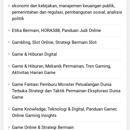
ekonomi dan kebijakan, manajemen keuangan publik,
pemerintahan dan regulasi, pembangunan sosial, analisis
politik
Etika Bermain, HORAS88, Panduan Judi Online
Gambling, Slot Online, Strategi Bermain Slot
Game & Hiburan Digital
Game & Hiburan, Mekanik Permainan, Tren Gaming,
Aktivitas Harian Game
Game Fantasi Pemburu Monster Petualangan Dunia
Terbuka Strategi dan Taktik Permainan Eksplorasi Dunia
Game
Game Knowledge, Teknologi & Digital, Panduan Gamer,
Online Gaming Insights
Game Online & Strategi Bermain