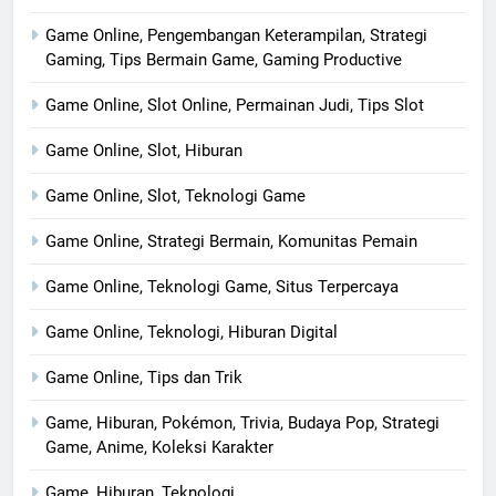
Game Online, Pengembangan Keterampilan, Strategi
Gaming, Tips Bermain Game, Gaming Productive
Game Online, Slot Online, Permainan Judi, Tips Slot
Game Online, Slot, Hiburan
Game Online, Slot, Teknologi Game
Game Online, Strategi Bermain, Komunitas Pemain
Game Online, Teknologi Game, Situs Terpercaya
Game Online, Teknologi, Hiburan Digital
Game Online, Tips dan Trik
Game, Hiburan, Pokémon, Trivia, Budaya Pop, Strategi
Game, Anime, Koleksi Karakter
Game, Hiburan, Teknologi