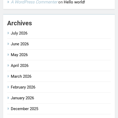
A WordPress Commenter
on
Hello world!
Archives
July 2026
June 2026
May 2026
April 2026
March 2026
February 2026
January 2026
December 2025