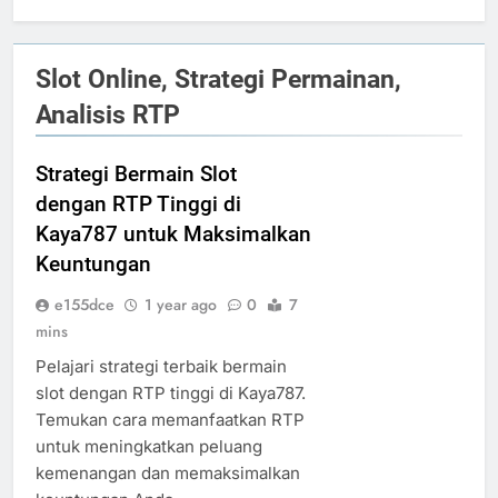
Slot Online, Strategi Permainan,
Analisis RTP
Strategi Bermain Slot
dengan RTP Tinggi di
Kaya787 untuk Maksimalkan
Keuntungan
e155dce
1 year ago
0
7
mins
Pelajari strategi terbaik bermain
slot dengan RTP tinggi di Kaya787.
Temukan cara memanfaatkan RTP
untuk meningkatkan peluang
kemenangan dan memaksimalkan