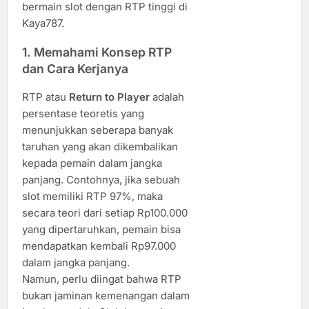
bermain slot dengan RTP tinggi di
Kaya787.
1. Memahami Konsep RTP
dan Cara Kerjanya
RTP atau
Return to Player
adalah
persentase teoretis yang
menunjukkan seberapa banyak
taruhan yang akan dikembalikan
kepada pemain dalam jangka
panjang. Contohnya, jika sebuah
slot memiliki RTP 97%, maka
secara teori dari setiap Rp100.000
yang dipertaruhkan, pemain bisa
mendapatkan kembali Rp97.000
dalam jangka panjang.
Namun, perlu diingat bahwa RTP
bukan jaminan kemenangan dalam