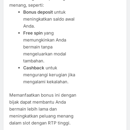
menang, seperti:
Bonus deposit
untuk
meningkatkan saldo awal
Anda.
Free spin
yang
memungkinkan Anda
bermain tanpa
mengeluarkan modal
tambahan.
Cashback
untuk
mengurangi kerugian jika
mengalami kekalahan.
Memanfaatkan bonus ini dengan
bijak dapat membantu Anda
bermain lebih lama dan
meningkatkan peluang menang
dalam slot dengan RTP tinggi.