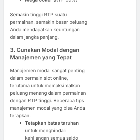
Semakin tinggi RTP suatu
permainan, semakin besar peluang
Anda mendapatkan keuntungan
dalam jangka panjang.
3. Gunakan Modal dengan
Manajemen yang Tepat
Manajemen modal sangat penting
dalam bermain slot online,
terutama untuk memaksimalkan
peluang menang dalam permainan
dengan RTP tinggi. Beberapa tips
manajemen modal yang bisa Anda
terapkan:
Tetapkan batas taruhan
untuk menghindari
kehilangan semua saldo