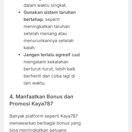
dalam waktu singkat.
Gunakan sistem taruhan
bertahap
, seperti
meningkatkan taruhan
setelah menang atau
menurunkannya setelah
kalah.
Jangan terlalu agresif
saat
mengalami kekalahan
berturut-turut; lebih baik
berhenti dan coba lagi di
lain waktu.
4. Manfaatkan Bonus dan
Promosi Kaya787
Banyak platform seperti Kaya787
menawarkan berbagai bonus yang
bisa meningkatkan peluang