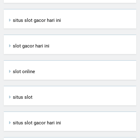
situs slot gacor hari ini
slot gacor hari ini
slot online
situs slot
situs slot gacor hari ini