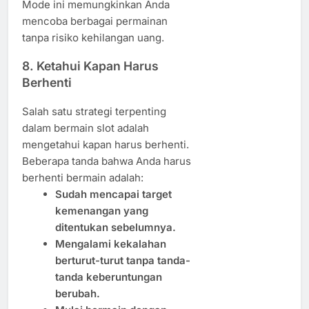
Mode ini memungkinkan Anda
mencoba berbagai permainan
tanpa risiko kehilangan uang.
8. Ketahui Kapan Harus
Berhenti
Salah satu strategi terpenting
dalam bermain slot adalah
mengetahui kapan harus berhenti.
Beberapa tanda bahwa Anda harus
berhenti bermain adalah:
Sudah mencapai target
kemenangan yang
ditentukan sebelumnya.
Mengalami kekalahan
berturut-turut tanpa tanda-
tanda keberuntungan
berubah.