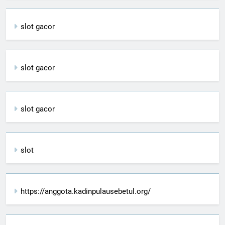
slot gacor
slot gacor
slot gacor
slot
https://anggota.kadinpulausebetul.org/