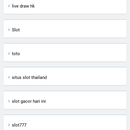
live draw hk
Slot
toto
situs slot thailand
slot gacor hari ini
slot777