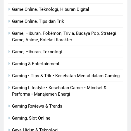
Game Online, Teknologi, Hiburan Digital
Game Online, Tips dan Trik
Game, Hiburan, Pokémon, Trivia, Budaya Pop, Strategi
Game, Anime, Koleksi Karakter
Game, Hiburan, Teknologi
Gaming & Entertainment
Gaming • Tips & Trik • Kesehatan Mental dalam Gaming
Gaming Lifestyle • Kesehatan Gamer • Mindset &
Performa • Manajemen Energi
Gaming Reviews & Trends
Gaming, Slot Online
Gaya Hidup & Teknologi