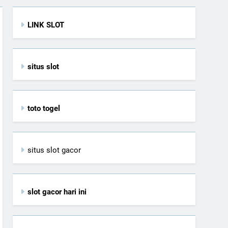
LINK SLOT
situs slot
toto togel
situs slot gacor
slot gacor hari ini