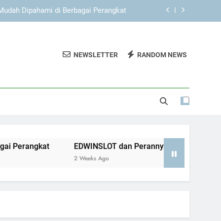
udah Dipahami di Berbagai Perangkat
m Mendukung Aktivitas Digital Harian
m Mendukung Aktivitas Digital Harian
NEWSLETTER
RANDOM NEWS
g Lebih Ringkas, Terarah, dan Efisien
a Yang Inovatif. Untuk Masa Depan Yang Berkelanjutan.
udah Dipahami di Berbagai Perangkat
m Mendukung Aktivitas Digital Harian
m Mendukung Aktivitas Digital Harian
at
EDWINSLOT dan Perannya dalam Mendukung Aktivitas 
2 Weeks Ago