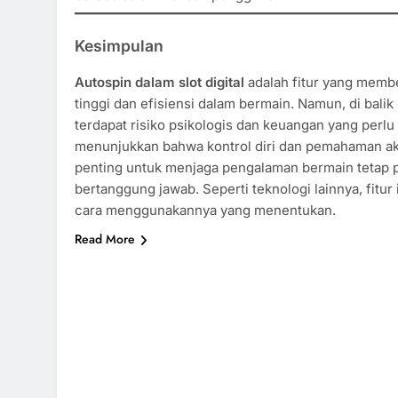
Kesimpulan
Autospin dalam slot digital
adalah fitur yang mem
tinggi dan efisiensi dalam bermain. Namun, di bal
terdapat risiko psikologis dan keuangan yang perlu
menunjukkan bahwa kontrol diri dan pemahaman aka
penting untuk menjaga pengalaman bermain tetap p
bertanggung jawab. Seperti teknologi lainnya, fitu
cara menggunakannya yang menentukan.
Read More