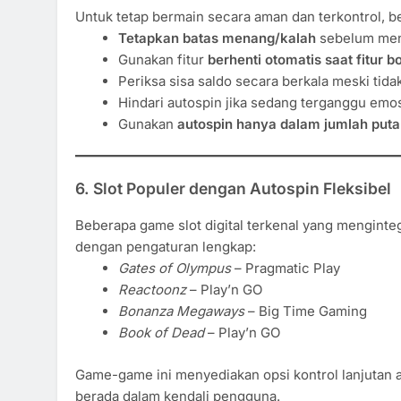
Untuk tetap bermain secara aman dan terkontrol, be
Tetapkan batas menang/kalah
sebelum meng
Gunakan fitur
berhenti otomatis saat fitur b
Periksa sisa saldo secara berkala meski tid
Hindari autospin jika sedang terganggu emos
Gunakan
autospin hanya dalam jumlah puta
6. Slot Populer dengan Autospin Fleksibel
Beberapa game slot digital terkenal yang menginteg
dengan pengaturan lengkap:
Gates of Olympus
– Pragmatic Play
Reactoonz
– Play’n GO
Bonanza Megaways
– Big Time Gaming
Book of Dead
– Play’n GO
Game-game ini menyediakan opsi kontrol lanjutan a
berada dalam kendali pengguna.