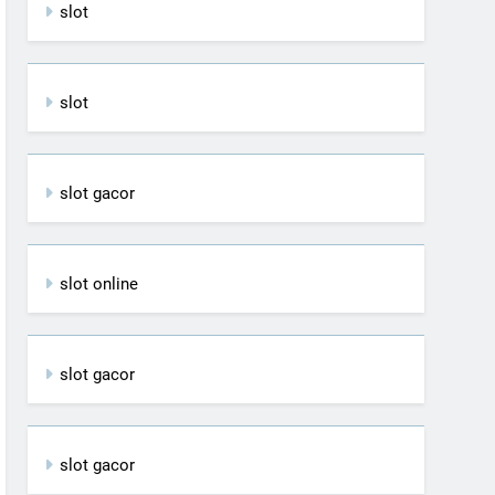
slot
slot
slot gacor
slot online
slot gacor
slot gacor