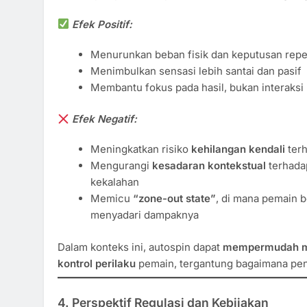
Efek Positif:
Menurunkan beban fisik dan keputusan repet
Menimbulkan sensasi lebih santai dan pasif
Membantu fokus pada hasil, bukan interaksi
Efek Negatif:
Meningkatkan risiko
kehilangan kendali
terh
Mengurangi
kesadaran kontekstual
terhada
kekalahan
Memicu
“zone-out state”
, di mana pemain b
menyadari dampaknya
Dalam konteks ini, autospin dapat
mempermudah m
kontrol perilaku
pemain, tergantung bagaimana pe
4. Perspektif Regulasi dan Kebijakan