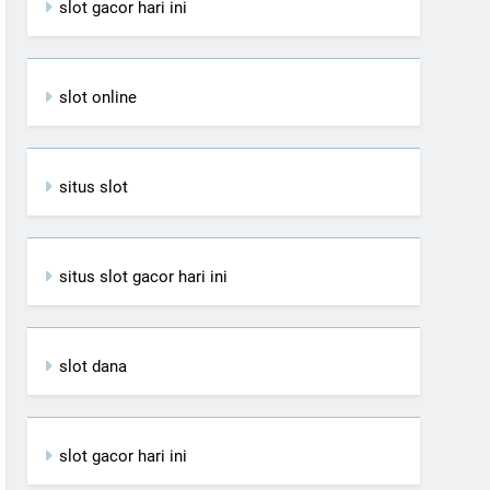
slot gacor hari ini
slot online
situs slot
situs slot gacor hari ini
slot dana
slot gacor hari ini