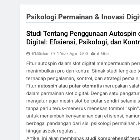
Psikologi Permainan & Inovasi Digi
Studi Tentang Penggunaan Autospin 
Digital: Efisiensi, Psikologi, dan Kon
E155dce
1 Year Ago
0
6 Mins
Fitur autospin dalam slot digital mempermudah pe
menimbulkan pro dan kontra. Simak studi lengkap
terhadap pengalaman, kontrol, dan strategi pemain.
Fitur
autospin
atau
putar otomatis
merupakan salah 
dalam permainan slot digital. Dengan satu pengatur
mengatur agar mesin slot berputar sendiri selama 
tanpa perlu terus-menerus menekan tombol “spin”. 
untuk menambah kenyamanan dan efisiensi, namu
berbagai pandangan dari sisi psikologi permainan, 
hingga aspek regulasi.
Artikel ini akan membahas
studi komprehensif ten