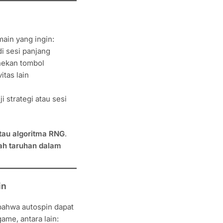
ain yang ingin:
di sesi panjang
enekan tombol
tas lain
 strategi atau sesi
tau algoritma RNG
.
ah taruhan dalam
in
bahwa autospin dapat
me, antara lain: