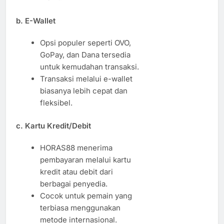
b. E-Wallet
Opsi populer seperti OVO,
GoPay, dan Dana tersedia
untuk kemudahan transaksi.
Transaksi melalui e-wallet
biasanya lebih cepat dan
fleksibel.
c. Kartu Kredit/Debit
HORAS88 menerima
pembayaran melalui kartu
kredit atau debit dari
berbagai penyedia.
Cocok untuk pemain yang
terbiasa menggunakan
metode internasional.