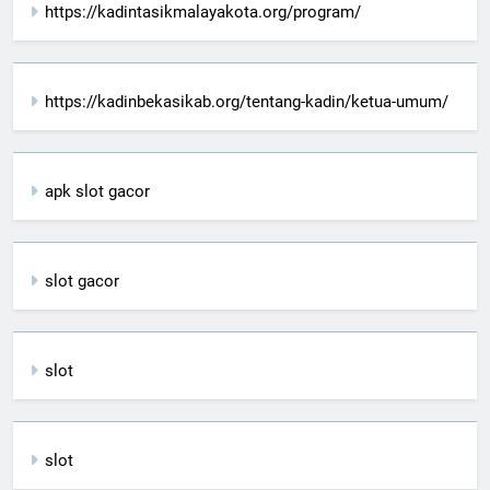
https://kadintasikmalayakota.org/program/
https://kadinbekasikab.org/tentang-kadin/ketua-umum/
apk slot gacor
slot gacor
slot
slot