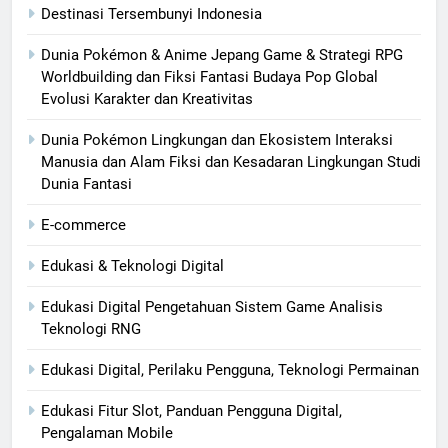
Destinasi Tersembunyi Indonesia
Dunia Pokémon & Anime Jepang Game & Strategi RPG
Worldbuilding dan Fiksi Fantasi Budaya Pop Global
Evolusi Karakter dan Kreativitas
Dunia Pokémon Lingkungan dan Ekosistem Interaksi
Manusia dan Alam Fiksi dan Kesadaran Lingkungan Studi
Dunia Fantasi
E-commerce
Edukasi & Teknologi Digital
Edukasi Digital Pengetahuan Sistem Game Analisis
Teknologi RNG
Edukasi Digital, Perilaku Pengguna, Teknologi Permainan
Edukasi Fitur Slot, Panduan Pengguna Digital,
Pengalaman Mobile