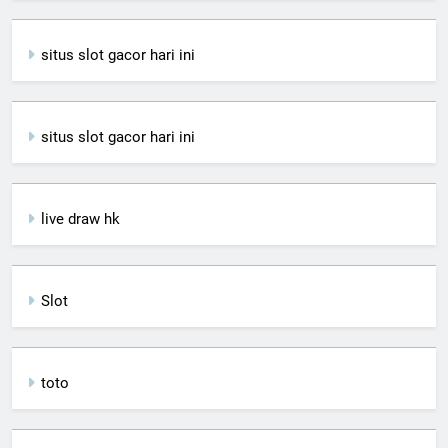
situs slot gacor hari ini
situs slot gacor hari ini
live draw hk
Slot
toto