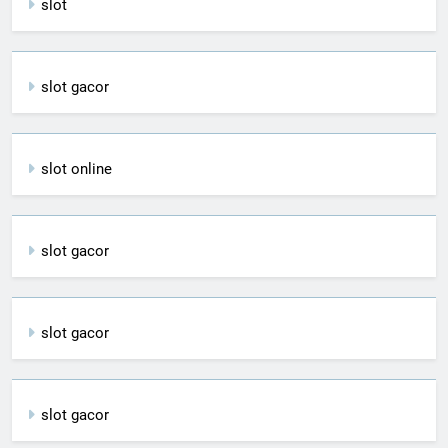
slot
slot gacor
slot online
slot gacor
slot gacor
slot gacor