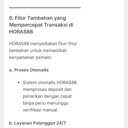
6. Fitur Tambahan yang
Mempercepat Transaksi di
HORAS88
HORAS88 menyediakan fitur-fitur
tambahan untuk memastikan
kenyamanan pemain:
a. Proses Otomatis
Sistem otomatis HORAS88
memproses deposit dan
penarikan dengan cepat
tanpa perlu menunggu
verifikasi manual.
b. Layanan Pelanggan 24/7