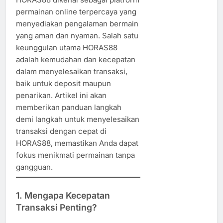
permainan online terpercaya yang
menyediakan pengalaman bermain
yang aman dan nyaman. Salah satu
keunggulan utama HORAS88
adalah kemudahan dan kecepatan
dalam menyelesaikan transaksi,
baik untuk deposit maupun
penarikan. Artikel ini akan
memberikan panduan langkah
demi langkah untuk menyelesaikan
transaksi dengan cepat di
HORAS88, memastikan Anda dapat
fokus menikmati permainan tanpa
gangguan.
1. Mengapa Kecepatan
Transaksi Penting?