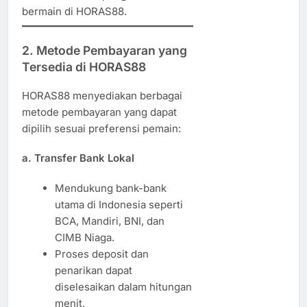
bermain di HORAS88.
2. Metode Pembayaran yang
Tersedia di HORAS88
HORAS88 menyediakan berbagai
metode pembayaran yang dapat
dipilih sesuai preferensi pemain:
a. Transfer Bank Lokal
Mendukung bank-bank
utama di Indonesia seperti
BCA, Mandiri, BNI, dan
CIMB Niaga.
Proses deposit dan
penarikan dapat
diselesaikan dalam hitungan
menit.