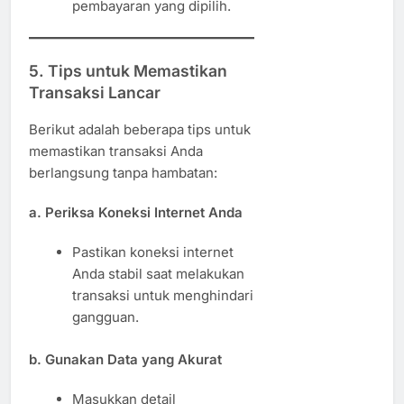
pembayaran yang dipilih.
5. Tips untuk Memastikan
Transaksi Lancar
Berikut adalah beberapa tips untuk
memastikan transaksi Anda
berlangsung tanpa hambatan:
a. Periksa Koneksi Internet Anda
Pastikan koneksi internet
Anda stabil saat melakukan
transaksi untuk menghindari
gangguan.
b. Gunakan Data yang Akurat
Masukkan detail