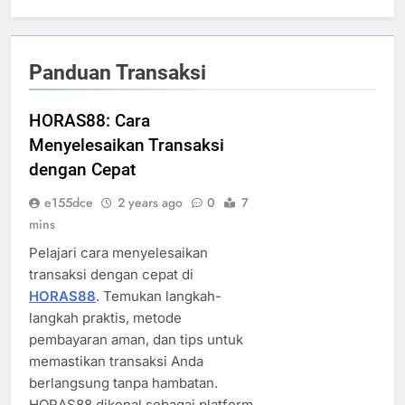
Panduan Transaksi
HORAS88: Cara
Menyelesaikan Transaksi
dengan Cepat
e155dce
2 years ago
0
7
mins
Pelajari cara menyelesaikan
transaksi dengan cepat di
HORAS88
. Temukan langkah-
langkah praktis, metode
pembayaran aman, dan tips untuk
memastikan transaksi Anda
berlangsung tanpa hambatan.
HORAS88 dikenal sebagai platform