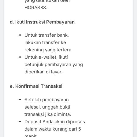
yang ditentukan oleh
HORAS88.
d. Ikuti Instruksi Pembayaran
Untuk transfer bank,
lakukan transfer ke
rekening yang tertera.
Untuk e-wallet, ikuti
petunjuk pembayaran yang
diberikan di layar.
e. Konfirmasi Transaksi
Setelah pembayaran
selesai, unggah bukti
transaksi jika diminta.
Deposit Anda akan diproses
dalam waktu kurang dari 5
menit.