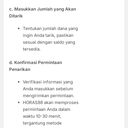
c. Masukkan Jumlah yang Akan
Ditarik
Tentukan jumlah dana yang
ingin Anda tarik, pastikan
sesuai dengan saldo yang
tersedia.
d. Konfirmasi Permintaan
Penarikan
Verifikasi informasi yang
Anda masukkan sebelum
mengirimkan permintaan.
HORAS88 akan memproses
permintaan Anda dalam
waktu 10-30 menit,
tergantung metode