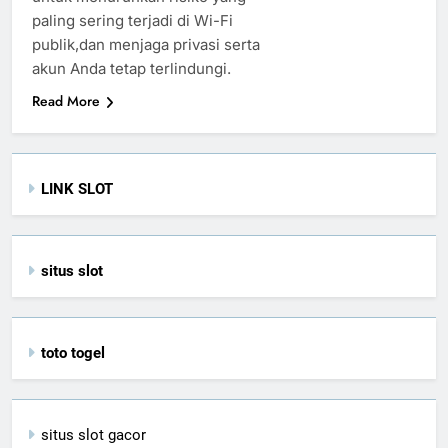
paling sering terjadi di Wi-Fi
publik,dan menjaga privasi serta
akun Anda tetap terlindungi.
Read More
LINK SLOT
situs slot
toto togel
situs slot gacor