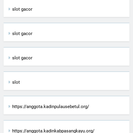
slot gacor
slot gacor
slot gacor
slot
https://anggota.kadinpulausebetul.org/
https://anggota.kadinkabpasangkayu.org/