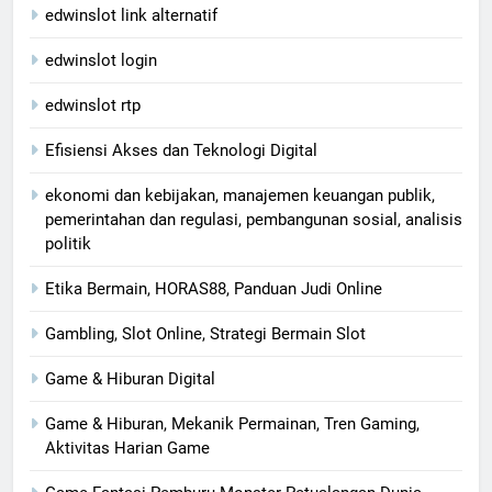
edwinslot link alternatif
edwinslot login
edwinslot rtp
Efisiensi Akses dan Teknologi Digital
ekonomi dan kebijakan, manajemen keuangan publik,
pemerintahan dan regulasi, pembangunan sosial, analisis
politik
Etika Bermain, HORAS88, Panduan Judi Online
Gambling, Slot Online, Strategi Bermain Slot
Game & Hiburan Digital
Game & Hiburan, Mekanik Permainan, Tren Gaming,
Aktivitas Harian Game