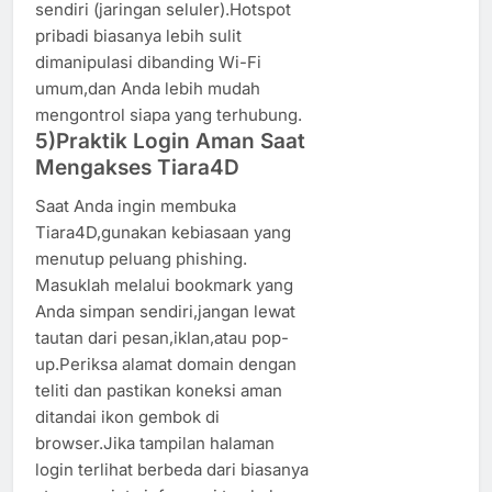
sendiri (jaringan seluler).Hotspot
pribadi biasanya lebih sulit
dimanipulasi dibanding Wi-Fi
umum,dan Anda lebih mudah
mengontrol siapa yang terhubung.
5)Praktik Login Aman Saat
Mengakses Tiara4D
Saat Anda ingin membuka
Tiara4D,gunakan kebiasaan yang
menutup peluang phishing.
Masuklah melalui bookmark yang
Anda simpan sendiri,jangan lewat
tautan dari pesan,iklan,atau pop-
up.Periksa alamat domain dengan
teliti dan pastikan koneksi aman
ditandai ikon gembok di
browser.Jika tampilan halaman
login terlihat berbeda dari biasanya