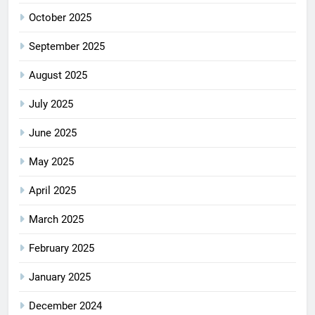
October 2025
September 2025
August 2025
July 2025
June 2025
May 2025
April 2025
March 2025
February 2025
January 2025
December 2024