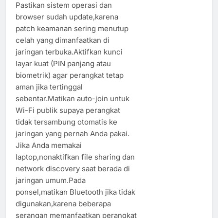
Pastikan sistem operasi dan
browser sudah update,karena
patch keamanan sering menutup
celah yang dimanfaatkan di
jaringan terbuka.Aktifkan kunci
layar kuat (PIN panjang atau
biometrik) agar perangkat tetap
aman jika tertinggal
sebentar.Matikan auto-join untuk
Wi-Fi publik supaya perangkat
tidak tersambung otomatis ke
jaringan yang pernah Anda pakai.
Jika Anda memakai
laptop,nonaktifkan file sharing dan
network discovery saat berada di
jaringan umum.Pada
ponsel,matikan Bluetooth jika tidak
digunakan,karena beberapa
serangan memanfaatkan perangkat