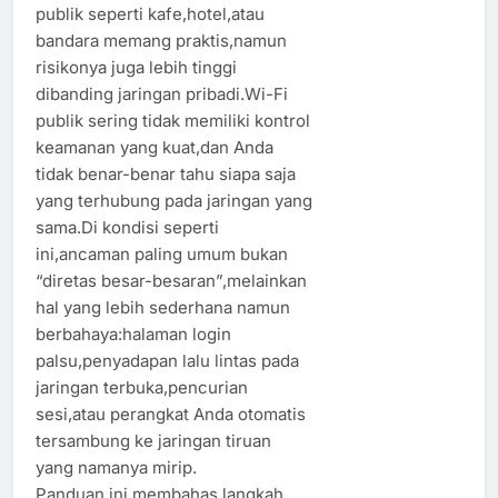
publik seperti kafe,hotel,atau
bandara memang praktis,namun
risikonya juga lebih tinggi
dibanding jaringan pribadi.Wi-Fi
publik sering tidak memiliki kontrol
keamanan yang kuat,dan Anda
tidak benar-benar tahu siapa saja
yang terhubung pada jaringan yang
sama.Di kondisi seperti
ini,ancaman paling umum bukan
“diretas besar-besaran”,melainkan
hal yang lebih sederhana namun
berbahaya:halaman login
palsu,penyadapan lalu lintas pada
jaringan terbuka,pencurian
sesi,atau perangkat Anda otomatis
tersambung ke jaringan tiruan
yang namanya mirip.
Panduan ini membahas langkah