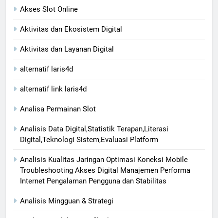
Akses Slot Online
Aktivitas dan Ekosistem Digital
Aktivitas dan Layanan Digital
alternatif laris4d
alternatif link laris4d
Analisa Permainan Slot
Analisis Data Digital,Statistik Terapan,Literasi
Digital,Teknologi Sistem,Evaluasi Platform
Analisis Kualitas Jaringan Optimasi Koneksi Mobile
Troubleshooting Akses Digital Manajemen Performa
Internet Pengalaman Pengguna dan Stabilitas
Analisis Mingguan & Strategi