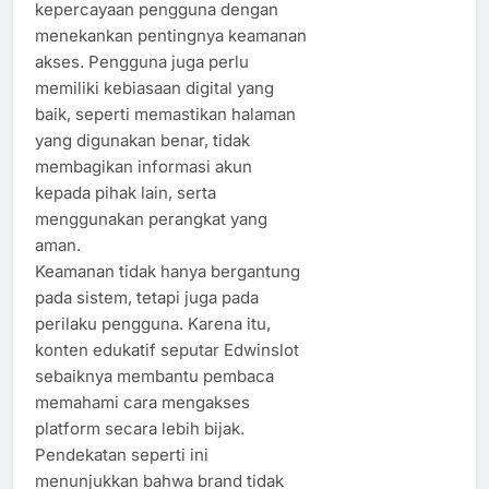
kepercayaan pengguna dengan
menekankan pentingnya keamanan
akses. Pengguna juga perlu
memiliki kebiasaan digital yang
baik, seperti memastikan halaman
yang digunakan benar, tidak
membagikan informasi akun
kepada pihak lain, serta
menggunakan perangkat yang
aman.
Keamanan tidak hanya bergantung
pada sistem, tetapi juga pada
perilaku pengguna. Karena itu,
konten edukatif seputar Edwinslot
sebaiknya membantu pembaca
memahami cara mengakses
platform secara lebih bijak.
Pendekatan seperti ini
menunjukkan bahwa brand tidak