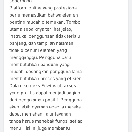
sederhana.
Platform online yang profesional
perlu memastikan bahwa elemen
penting mudah ditemukan. Tombol
utama sebaiknya terlihat jelas,
instruksi penggunaan tidak terlalu
panjang, dan tampilan halaman
tidak dipenuhi elemen yang
mengganggu. Pengguna baru
membutuhkan panduan yang
mudah, sedangkan pengguna lama
membutuhkan proses yang efisien.
Dalam konteks Edwinslot, akses
yang praktis dapat menjadi bagian
dari pengalaman positif. Pengguna
akan lebih nyaman apabila mereka
dapat memahami alur layanan
tanpa harus menebak fungsi setiap
menu. Hal ini juga membantu