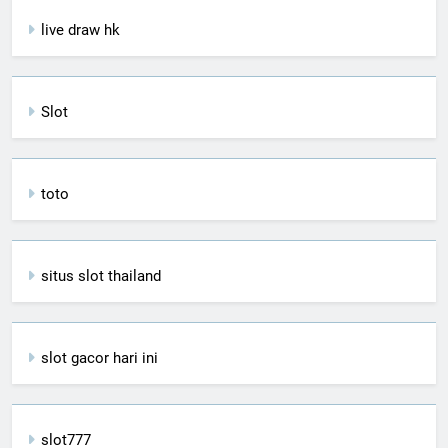
live draw hk
Slot
toto
situs slot thailand
slot gacor hari ini
slot777