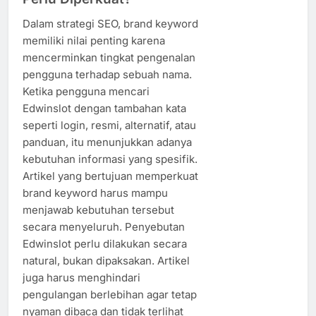
Dalam strategi SEO, brand keyword
memiliki nilai penting karena
mencerminkan tingkat pengenalan
pengguna terhadap sebuah nama.
Ketika pengguna mencari
Edwinslot dengan tambahan kata
seperti login, resmi, alternatif, atau
panduan, itu menunjukkan adanya
kebutuhan informasi yang spesifik.
Artikel yang bertujuan memperkuat
brand keyword harus mampu
menjawab kebutuhan tersebut
secara menyeluruh. Penyebutan
Edwinslot perlu dilakukan secara
natural, bukan dipaksakan. Artikel
juga harus menghindari
pengulangan berlebihan agar tetap
nyaman dibaca dan tidak terlihat