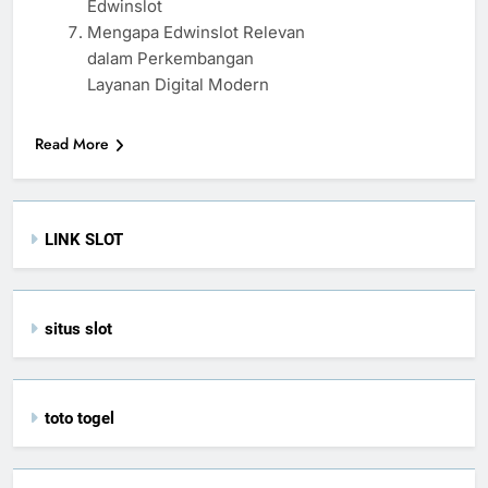
Edwinslot
Mengapa Edwinslot Relevan
dalam Perkembangan
Layanan Digital Modern
Read More
LINK SLOT
situs slot
toto togel