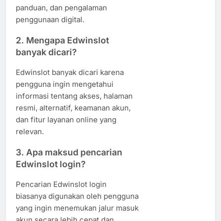
panduan, dan pengalaman
penggunaan digital.
2. Mengapa Edwinslot
banyak dicari?
Edwinslot banyak dicari karena
pengguna ingin mengetahui
informasi tentang akses, halaman
resmi, alternatif, keamanan akun,
dan fitur layanan online yang
relevan.
3. Apa maksud pencarian
Edwinslot login?
Pencarian Edwinslot login
biasanya digunakan oleh pengguna
yang ingin menemukan jalur masuk
akun secara lebih cepat dan