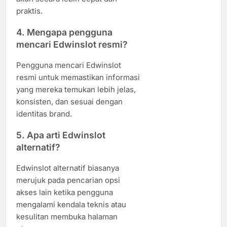
praktis.
4. Mengapa pengguna
mencari Edwinslot resmi?
Pengguna mencari Edwinslot
resmi untuk memastikan informasi
yang mereka temukan lebih jelas,
konsisten, dan sesuai dengan
identitas brand.
5. Apa arti Edwinslot
alternatif?
Edwinslot alternatif biasanya
merujuk pada pencarian opsi
akses lain ketika pengguna
mengalami kendala teknis atau
kesulitan membuka halaman