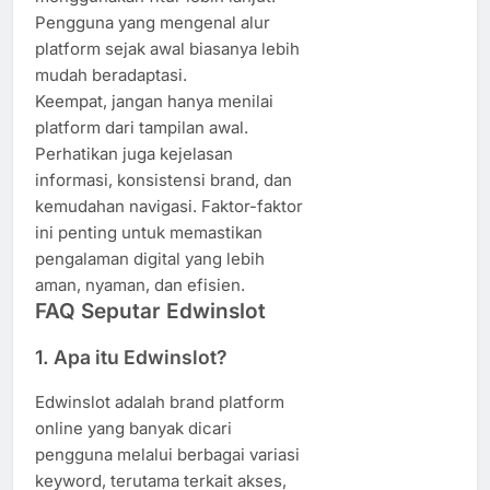
Pengguna yang mengenal alur
platform sejak awal biasanya lebih
mudah beradaptasi.
Keempat, jangan hanya menilai
platform dari tampilan awal.
Perhatikan juga kejelasan
informasi, konsistensi brand, dan
kemudahan navigasi. Faktor-faktor
ini penting untuk memastikan
pengalaman digital yang lebih
aman, nyaman, dan efisien.
FAQ Seputar Edwinslot
1. Apa itu Edwinslot?
Edwinslot adalah brand platform
online yang banyak dicari
pengguna melalui berbagai variasi
keyword, terutama terkait akses,