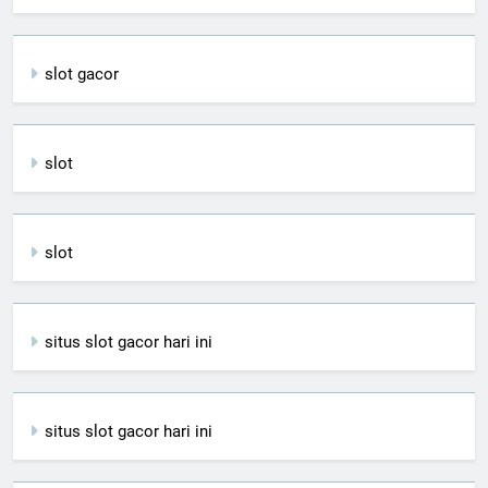
slot gacor
slot
slot
situs slot gacor hari ini
situs slot gacor hari ini