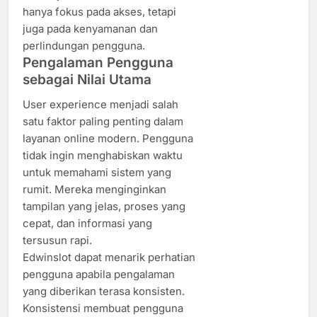
hanya fokus pada akses, tetapi
juga pada kenyamanan dan
perlindungan pengguna.
Pengalaman Pengguna
sebagai Nilai Utama
User experience menjadi salah
satu faktor paling penting dalam
layanan online modern. Pengguna
tidak ingin menghabiskan waktu
untuk memahami sistem yang
rumit. Mereka menginginkan
tampilan yang jelas, proses yang
cepat, dan informasi yang
tersusun rapi.
Edwinslot dapat menarik perhatian
pengguna apabila pengalaman
yang diberikan terasa konsisten.
Konsistensi membuat pengguna