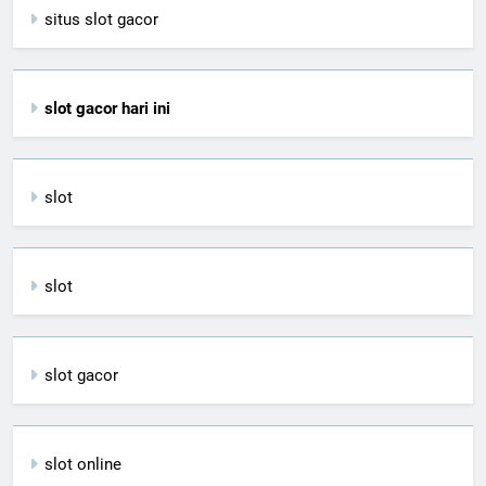
situs slot gacor
slot gacor hari ini
slot
slot
slot gacor
slot online