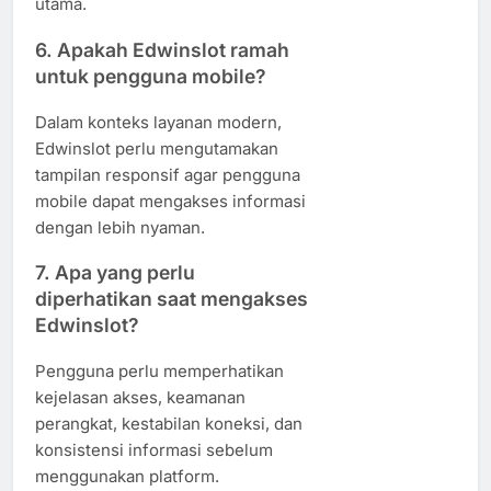
utama.
6. Apakah Edwinslot ramah
untuk pengguna mobile?
Dalam konteks layanan modern,
Edwinslot perlu mengutamakan
tampilan responsif agar pengguna
mobile dapat mengakses informasi
dengan lebih nyaman.
7. Apa yang perlu
diperhatikan saat mengakses
Edwinslot?
Pengguna perlu memperhatikan
kejelasan akses, keamanan
perangkat, kestabilan koneksi, dan
konsistensi informasi sebelum
menggunakan platform.