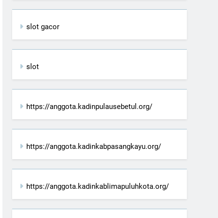
slot gacor
slot
https://anggota.kadinpulausebetul.org/
https://anggota.kadinkabpasangkayu.org/
https://anggota.kadinkablimapuluhkota.org/