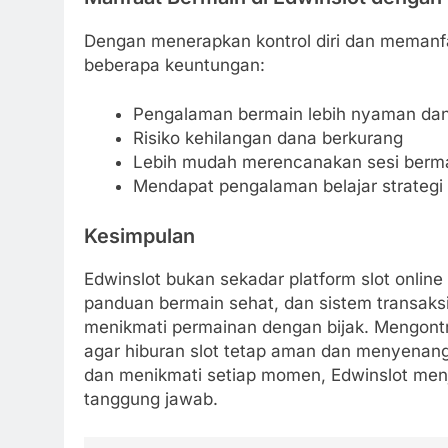
Dengan menerapkan kontrol diri dan memanfa
beberapa keuntungan:
Pengalaman bermain lebih nyaman d
Risiko kehilangan dana berkurang
Lebih mudah merencanakan sesi berma
Mendapat pengalaman belajar strategi
Kesimpulan
Edwinslot bukan sekadar platform slot online
panduan bermain sehat, dan sistem transaks
menikmati permainan dengan bijak. Mengontr
agar hiburan slot tetap aman dan menyenang
dan menikmati setiap momen, Edwinslot men
tanggung jawab.