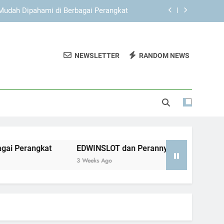
udah Dipahami di Berbagai Perangkat
m Mendukung Aktivitas Digital Harian
m Mendukung Aktivitas Digital Harian
NEWSLETTER
RANDOM NEWS
g Lebih Ringkas, Terarah, dan Efisien
a Yang Inovatif. Untuk Masa Depan Yang Berkelanjutan.
udah Dipahami di Berbagai Perangkat
m Mendukung Aktivitas Digital Harian
m Mendukung Aktivitas Digital Harian
at
EDWINSLOT dan Perannya dalam Mendukung Aktivitas
3 Weeks Ago