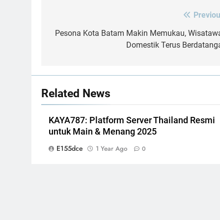
Previou
Post
navigation
Pesona Kota Batam Makin Memukau, Wisataw
Domestik Terus Berdatang
Related News
KAYA787: Platform Server Thailand Resmi
untuk Main & Menang 2025
E155dce
1 Year Ago
0