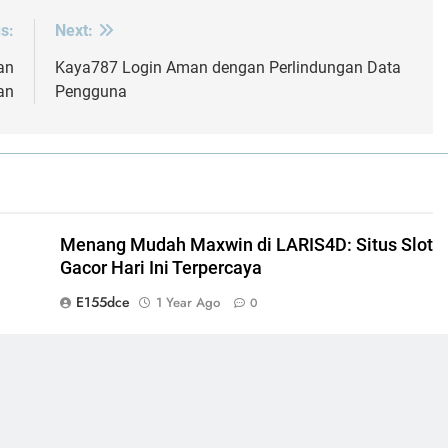
s:
Next:
an
Kaya787 Login Aman dengan Perlindungan Data
an
Pengguna
Menang Mudah Maxwin di LARIS4D: Situs Slot
Gacor Hari Ini Terpercaya
E155dce
1 Year Ago
0