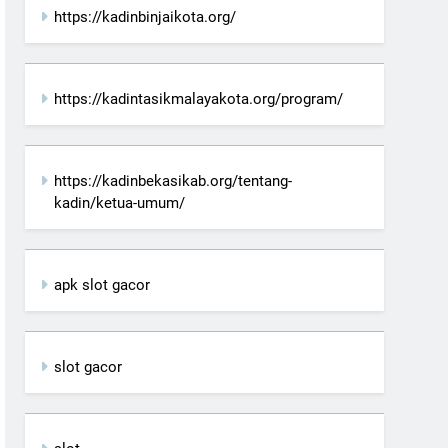
https://kadinbinjaikota.org/
https://kadintasikmalayakota.org/program/
https://kadinbekasikab.org/tentang-
kadin/ketua-umum/
apk slot gacor
slot gacor