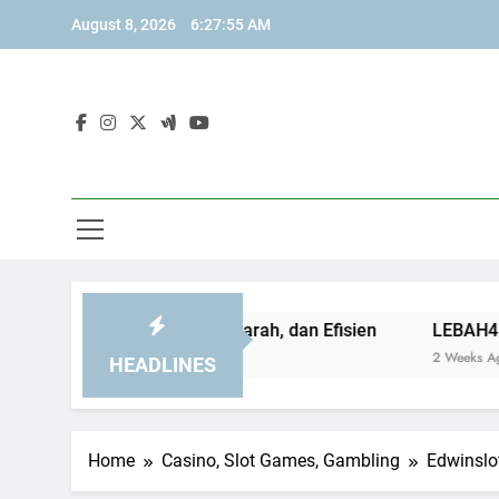
Skip
August 8, 2026
6:27:56 AM
to
content
Jag
Jaguar Re
ebih Ringkas, Terarah, dan Efisien
LEBAH4D dengan Tat
2 Weeks Ago
HEADLINES
Home
Casino, Slot Games, Gambling
Edwinslo