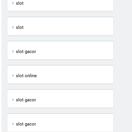
slot
slot
slot gacor
slot online
slot gacor
slot gacor