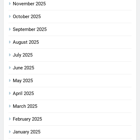
November 2025
October 2025
September 2025
August 2025
July 2025
June 2025
May 2025
April 2025
March 2025
February 2025
January 2025