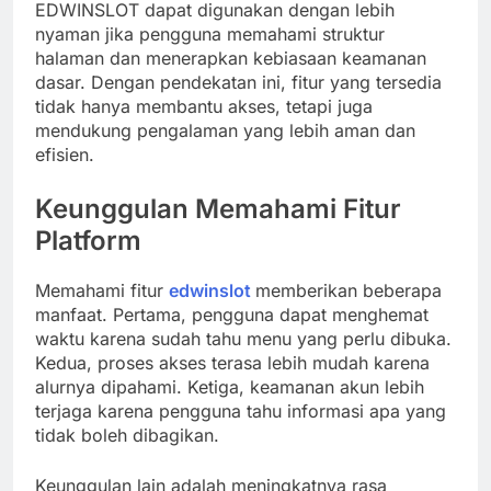
EDWINSLOT dapat digunakan dengan lebih
nyaman jika pengguna memahami struktur
halaman dan menerapkan kebiasaan keamanan
dasar. Dengan pendekatan ini, fitur yang tersedia
tidak hanya membantu akses, tetapi juga
mendukung pengalaman yang lebih aman dan
efisien.
Keunggulan Memahami Fitur
Platform
Memahami fitur
edwinslot
memberikan beberapa
manfaat. Pertama, pengguna dapat menghemat
waktu karena sudah tahu menu yang perlu dibuka.
Kedua, proses akses terasa lebih mudah karena
alurnya dipahami. Ketiga, keamanan akun lebih
terjaga karena pengguna tahu informasi apa yang
tidak boleh dibagikan.
Keunggulan lain adalah meningkatnya rasa