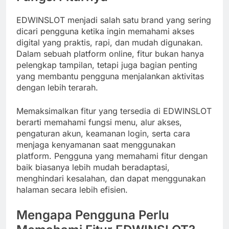
EDWINSLOT menjadi salah satu brand yang sering
dicari pengguna ketika ingin memahami akses
digital yang praktis, rapi, dan mudah digunakan.
Dalam sebuah platform online, fitur bukan hanya
pelengkap tampilan, tetapi juga bagian penting
yang membantu pengguna menjalankan aktivitas
dengan lebih terarah.
Memaksimalkan fitur yang tersedia di EDWINSLOT
berarti memahami fungsi menu, alur akses,
pengaturan akun, keamanan login, serta cara
menjaga kenyamanan saat menggunakan
platform. Pengguna yang memahami fitur dengan
baik biasanya lebih mudah beradaptasi,
menghindari kesalahan, dan dapat menggunakan
halaman secara lebih efisien.
Mengapa Pengguna Perlu