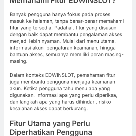
Memahami Fitur EDWINSLOT?
Banyak pengguna hanya fokus pada proses
masuk ke halaman, tanpa benar-benar memahami
fitur yang tersedia. Padahal, fitur yang disusun
dengan baik dapat membantu pengalaman akses
menjadi lebih nyaman. Mulai dari menu utama,
informasi akun, pengaturan keamanan, hingga
bantuan akses, semuanya memiliki peran masing-
masing.
Dalam konteks EDWINSLOT, pemahaman fitur
juga membantu pengguna menjaga keamanan
akun. Ketika pengguna tahu menu apa yang
digunakan, informasi apa yang perlu diperiksa,
dan langkah apa yang harus dihindari, risiko
kesalahan akses dapat berkurang.
Fitur Utama yang Perlu
Diperhatikan Pengguna