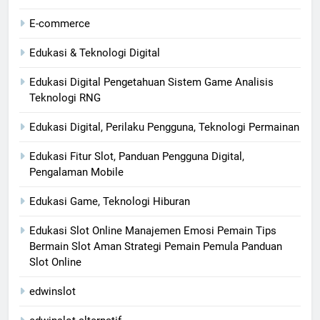
E-commerce
Edukasi & Teknologi Digital
Edukasi Digital Pengetahuan Sistem Game Analisis
Teknologi RNG
Edukasi Digital, Perilaku Pengguna, Teknologi Permainan
Edukasi Fitur Slot, Panduan Pengguna Digital,
Pengalaman Mobile
Edukasi Game, Teknologi Hiburan
Edukasi Slot Online Manajemen Emosi Pemain Tips
Bermain Slot Aman Strategi Pemain Pemula Panduan
Slot Online
edwinslot