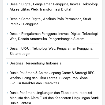
Desain Digital, Pengalaman Pengguna, Inovasi Teknologi,
Aksesibilitas Web, Transformasi Digital
Desain Game Digital, Analisis Pola Permainan, Studi
Perilaku Pengguna
Desain Pengalaman Pengguna, Inovasi Digital, Teknologi
Web, Desain Antarmuka, Pengembangan Sistem
Desain UX/UI, Teknologi Web, Pengalaman Pengguna,
Sistem Login
Destinasi Tersembunyi Indonesia
Dunia Pokémon & Anime Jepang Game & Strategi RPG
Worldbuilding dan Fiksi Fantasi Budaya Pop Global
Evolusi Karakter dan Kreativitas
Dunia Pokémon Lingkungan dan Ekosistem Interaksi
Manusia dan Alam Fiksi dan Kesadaran Lingkungan Studi
Dunia Fantasi