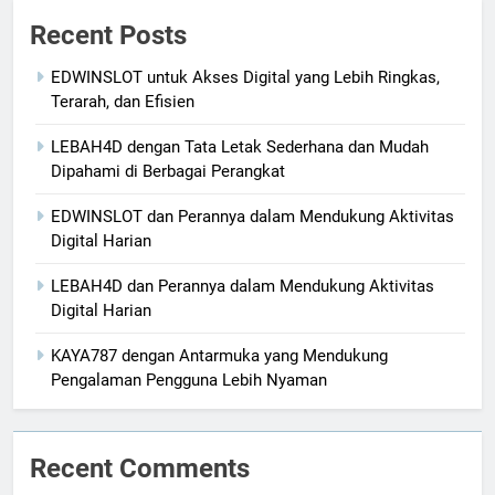
Recent Posts
EDWINSLOT untuk Akses Digital yang Lebih Ringkas,
Terarah, dan Efisien
LEBAH4D dengan Tata Letak Sederhana dan Mudah
Dipahami di Berbagai Perangkat
EDWINSLOT dan Perannya dalam Mendukung Aktivitas
Digital Harian
LEBAH4D dan Perannya dalam Mendukung Aktivitas
Digital Harian
KAYA787 dengan Antarmuka yang Mendukung
Pengalaman Pengguna Lebih Nyaman
Recent Comments