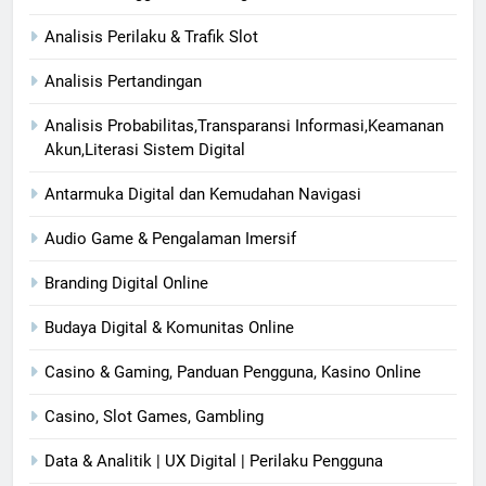
Analisis Perilaku & Trafik Slot
Analisis Pertandingan
Analisis Probabilitas,Transparansi Informasi,Keamanan
Akun,Literasi Sistem Digital
Antarmuka Digital dan Kemudahan Navigasi
Audio Game & Pengalaman Imersif
Branding Digital Online
Budaya Digital & Komunitas Online
Casino & Gaming, Panduan Pengguna, Kasino Online
Casino, Slot Games, Gambling
Data & Analitik | UX Digital | Perilaku Pengguna