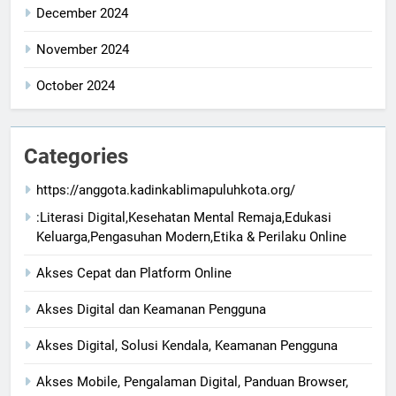
December 2024
November 2024
October 2024
Categories
https://anggota.kadinkablimapuluhkota.org/
:Literasi Digital,Kesehatan Mental Remaja,Edukasi
Keluarga,Pengasuhan Modern,Etika & Perilaku Online
Akses Cepat dan Platform Online
Akses Digital dan Keamanan Pengguna
Akses Digital, Solusi Kendala, Keamanan Pengguna
Akses Mobile, Pengalaman Digital, Panduan Browser,