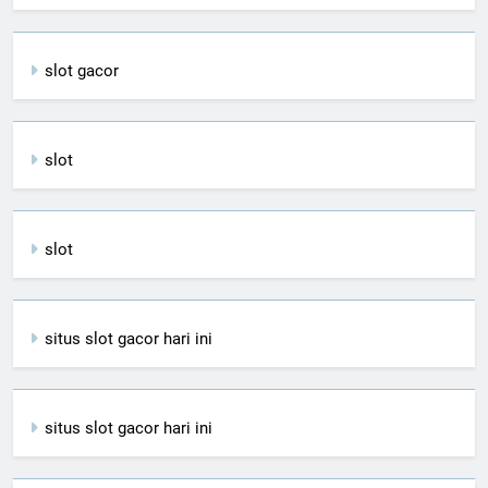
slot gacor
slot
slot
situs slot gacor hari ini
situs slot gacor hari ini