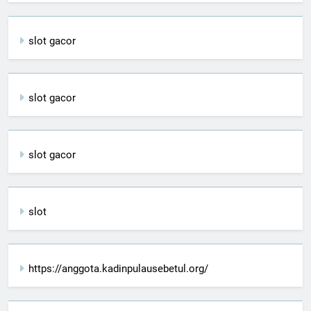
slot gacor
slot gacor
slot gacor
slot
https://anggota.kadinpulausebetul.org/