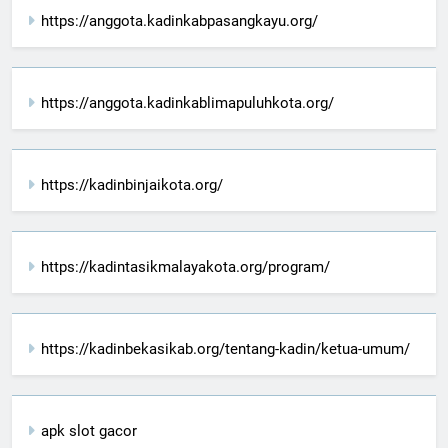
https://anggota.kadinkabpasangkayu.org/
https://anggota.kadinkablimapuluhkota.org/
https://kadinbinjaikota.org/
https://kadintasikmalayakota.org/program/
https://kadinbekasikab.org/tentang-kadin/ketua-umum/
apk slot gacor