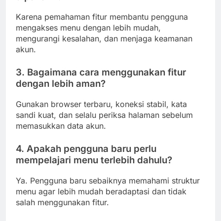
Karena pemahaman fitur membantu pengguna
mengakses menu dengan lebih mudah,
mengurangi kesalahan, dan menjaga keamanan
akun.
3. Bagaimana cara menggunakan fitur
dengan lebih aman?
Gunakan browser terbaru, koneksi stabil, kata
sandi kuat, dan selalu periksa halaman sebelum
memasukkan data akun.
4. Apakah pengguna baru perlu
mempelajari menu terlebih dahulu?
Ya. Pengguna baru sebaiknya memahami struktur
menu agar lebih mudah beradaptasi dan tidak
salah menggunakan fitur.