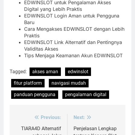
EDWINSLOT untuk Pengalaman Akses
Digital yang Lebih Praktis
EDWINSLOT Login Aman untuk Pengguna
Baru
Cara Mengakses EDWINSLOT dengan Lebih
Praktis
EDWINSLOT Link Alternatif dan Pentingnya
Validitas Akses
Tips Menjaga Keamanan Akun EDWINSLOT
Tagged:
akses aman
edwinslot
fitur platform
navigasi mudah
panduan pengguna
pengalaman digital
Previous:
Next:
Post
navigation
TIARA4D Alternatif
Penjelasan Lengkap