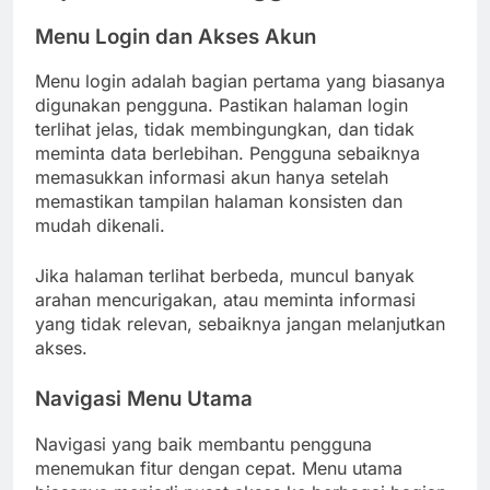
Menu Login dan Akses Akun
Menu login adalah bagian pertama yang biasanya
digunakan pengguna. Pastikan halaman login
terlihat jelas, tidak membingungkan, dan tidak
meminta data berlebihan. Pengguna sebaiknya
memasukkan informasi akun hanya setelah
memastikan tampilan halaman konsisten dan
mudah dikenali.
Jika halaman terlihat berbeda, muncul banyak
arahan mencurigakan, atau meminta informasi
yang tidak relevan, sebaiknya jangan melanjutkan
akses.
Navigasi Menu Utama
Navigasi yang baik membantu pengguna
menemukan fitur dengan cepat. Menu utama