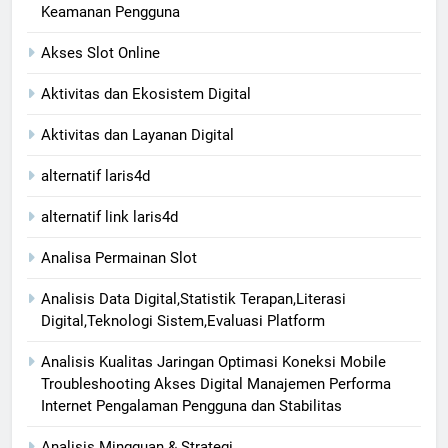
Keamanan Pengguna
Akses Slot Online
Aktivitas dan Ekosistem Digital
Aktivitas dan Layanan Digital
alternatif laris4d
alternatif link laris4d
Analisa Permainan Slot
Analisis Data Digital,Statistik Terapan,Literasi
Digital,Teknologi Sistem,Evaluasi Platform
Analisis Kualitas Jaringan Optimasi Koneksi Mobile
Troubleshooting Akses Digital Manajemen Performa
Internet Pengalaman Pengguna dan Stabilitas
Analisis Mingguan & Strategi