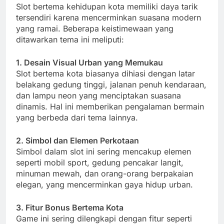
Slot bertema kehidupan kota memiliki daya tarik
tersendiri karena mencerminkan suasana modern
yang ramai. Beberapa keistimewaan yang
ditawarkan tema ini meliputi:
1. Desain Visual Urban yang Memukau
Slot bertema kota biasanya dihiasi dengan latar
belakang gedung tinggi, jalanan penuh kendaraan,
dan lampu neon yang menciptakan suasana
dinamis. Hal ini memberikan pengalaman bermain
yang berbeda dari tema lainnya.
2. Simbol dan Elemen Perkotaan
Simbol dalam slot ini sering mencakup elemen
seperti mobil sport, gedung pencakar langit,
minuman mewah, dan orang-orang berpakaian
elegan, yang mencerminkan gaya hidup urban.
3. Fitur Bonus Bertema Kota
Game ini sering dilengkapi dengan fitur seperti