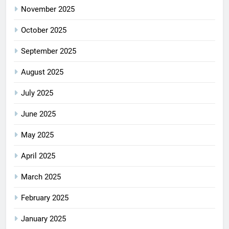
November 2025
October 2025
September 2025
August 2025
July 2025
June 2025
May 2025
April 2025
March 2025
February 2025
January 2025