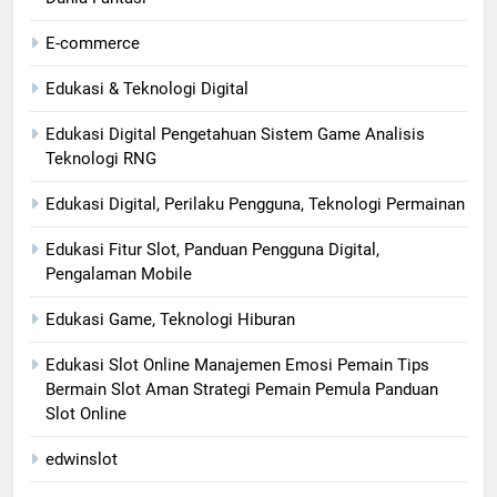
E-commerce
Edukasi & Teknologi Digital
Edukasi Digital Pengetahuan Sistem Game Analisis
Teknologi RNG
Edukasi Digital, Perilaku Pengguna, Teknologi Permainan
Edukasi Fitur Slot, Panduan Pengguna Digital,
Pengalaman Mobile
Edukasi Game, Teknologi Hiburan
Edukasi Slot Online Manajemen Emosi Pemain Tips
Bermain Slot Aman Strategi Pemain Pemula Panduan
Slot Online
edwinslot