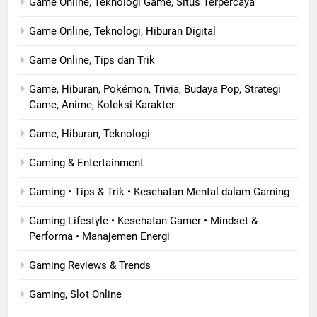
Game Online, Teknologi Game, Situs Terpercaya
Game Online, Teknologi, Hiburan Digital
Game Online, Tips dan Trik
Game, Hiburan, Pokémon, Trivia, Budaya Pop, Strategi
Game, Anime, Koleksi Karakter
Game, Hiburan, Teknologi
Gaming & Entertainment
Gaming • Tips & Trik • Kesehatan Mental dalam Gaming
Gaming Lifestyle • Kesehatan Gamer • Mindset &
Performa • Manajemen Energi
Gaming Reviews & Trends
Gaming, Slot Online