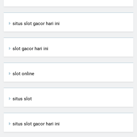
situs slot gacor hari ini
slot gacor hari ini
slot online
situs slot
situs slot gacor hari ini