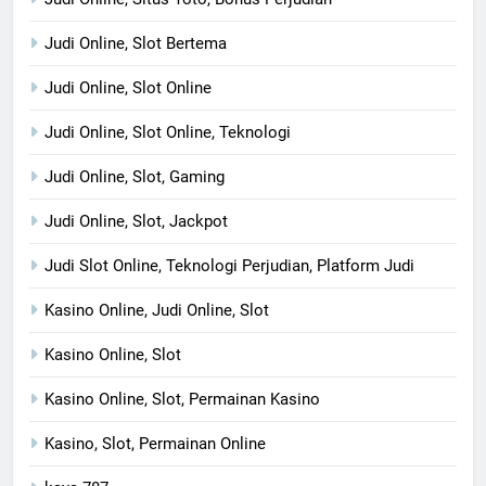
Judi Online, Slot Bertema
Judi Online, Slot Online
Judi Online, Slot Online, Teknologi
Judi Online, Slot, Gaming
Judi Online, Slot, Jackpot
Judi Slot Online, Teknologi Perjudian, Platform Judi
Kasino Online, Judi Online, Slot
Kasino Online, Slot
Kasino Online, Slot, Permainan Kasino
Kasino, Slot, Permainan Online