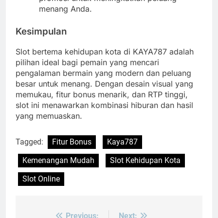
menang Anda.
Kesimpulan
Slot bertema kehidupan kota di KAYA787 adalah
pilihan ideal bagi pemain yang mencari
pengalaman bermain yang modern dan peluang
besar untuk menang. Dengan desain visual yang
memukau, fitur bonus menarik, dan RTP tinggi,
slot ini menawarkan kombinasi hiburan dan hasil
yang memuaskan.
Tagged:
Fitur Bonus
Kaya787
Kemenangan Mudah
Slot Kehidupan Kota
Slot Online
Previous:
Next: