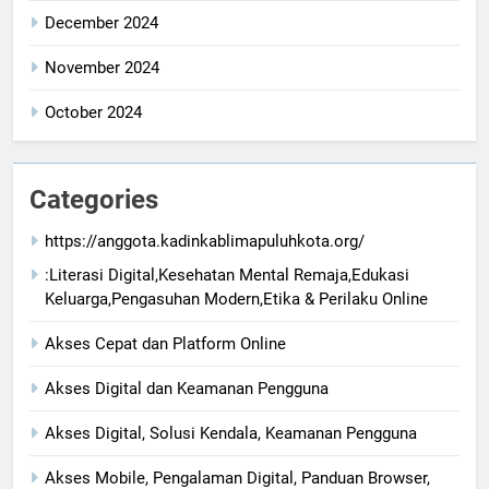
December 2024
November 2024
October 2024
Categories
https://anggota.kadinkablimapuluhkota.org/
:Literasi Digital,Kesehatan Mental Remaja,Edukasi
Keluarga,Pengasuhan Modern,Etika & Perilaku Online
Akses Cepat dan Platform Online
Akses Digital dan Keamanan Pengguna
Akses Digital, Solusi Kendala, Keamanan Pengguna
Akses Mobile, Pengalaman Digital, Panduan Browser,