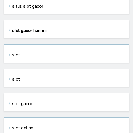
situs slot gacor
slot gacor hari ini
slot
slot
slot gacor
slot online