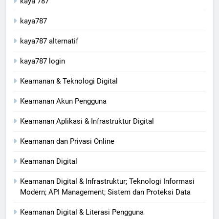
kaya 787
kaya787
kaya787 alternatif
kaya787 login
Keamanan & Teknologi Digital
Keamanan Akun Pengguna
Keamanan Aplikasi & Infrastruktur Digital
Keamanan dan Privasi Online
Keamanan Digital
Keamanan Digital & Infrastruktur; Teknologi Informasi
Modern; API Management; Sistem dan Proteksi Data
Keamanan Digital & Literasi Pengguna