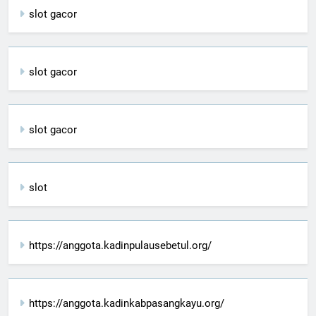
slot gacor
slot gacor
slot gacor
slot
https://anggota.kadinpulausebetul.org/
https://anggota.kadinkabpasangkayu.org/