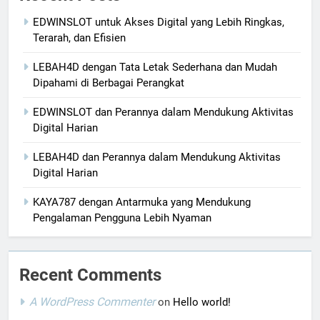
EDWINSLOT untuk Akses Digital yang Lebih Ringkas,
Terarah, dan Efisien
LEBAH4D dengan Tata Letak Sederhana dan Mudah
Dipahami di Berbagai Perangkat
EDWINSLOT dan Perannya dalam Mendukung Aktivitas
Digital Harian
LEBAH4D dan Perannya dalam Mendukung Aktivitas
Digital Harian
KAYA787 dengan Antarmuka yang Mendukung
Pengalaman Pengguna Lebih Nyaman
Recent Comments
A WordPress Commenter
on
Hello world!