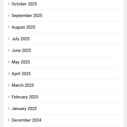
October 2025
September 2025
August 2025
July 2025
June 2025
May 2025
April 2025
March 2025
February 2025
January 2025
December 2024