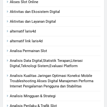
Akses Slot Online
Aktivitas dan Ekosistem Digital
Aktivitas dan Layanan Digital
alternatif laris4d
alternatif link laris4d
Analisa Permainan Slot
Analisis Data Digital,Statistik Terapan,Literasi
Digital,Teknologi Sistem,Evaluasi Platform
Analisis Kualitas Jaringan Optimasi Koneksi Mobile
Troubleshooting Akses Digital Manajemen Performa
Internet Pengalaman Pengguna dan Stabilitas
Analisis Mingguan & Strategi
Analisis Perilaku & Trafik Slot