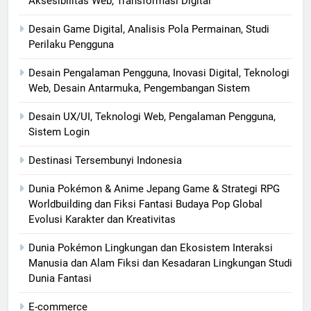
Aksesibilitas Web, Transformasi Digital
Desain Game Digital, Analisis Pola Permainan, Studi
Perilaku Pengguna
Desain Pengalaman Pengguna, Inovasi Digital, Teknologi
Web, Desain Antarmuka, Pengembangan Sistem
Desain UX/UI, Teknologi Web, Pengalaman Pengguna,
Sistem Login
Destinasi Tersembunyi Indonesia
Dunia Pokémon & Anime Jepang Game & Strategi RPG
Worldbuilding dan Fiksi Fantasi Budaya Pop Global
Evolusi Karakter dan Kreativitas
Dunia Pokémon Lingkungan dan Ekosistem Interaksi
Manusia dan Alam Fiksi dan Kesadaran Lingkungan Studi
Dunia Fantasi
E-commerce