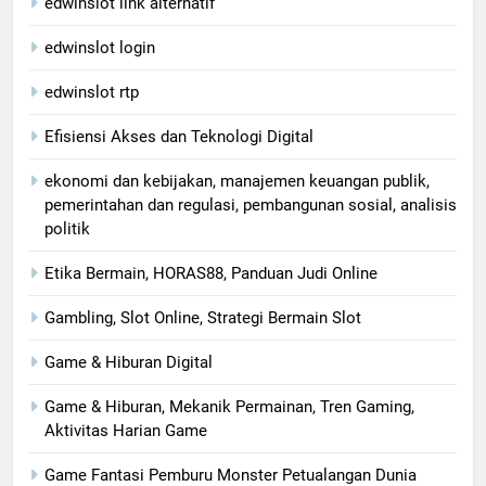
edwinslot link alternatif
edwinslot login
edwinslot rtp
Efisiensi Akses dan Teknologi Digital
ekonomi dan kebijakan, manajemen keuangan publik,
pemerintahan dan regulasi, pembangunan sosial, analisis
politik
Etika Bermain, HORAS88, Panduan Judi Online
Gambling, Slot Online, Strategi Bermain Slot
Game & Hiburan Digital
Game & Hiburan, Mekanik Permainan, Tren Gaming,
Aktivitas Harian Game
Game Fantasi Pemburu Monster Petualangan Dunia