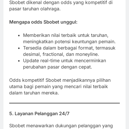
Sbobet dikenal dengan odds yang kompetitif di
pasar taruhan olahraga.
Mengapa odds Sbobet unggul:
Memberikan nilai terbaik untuk taruhan,
meningkatkan potensi keuntungan pemain.
Tersedia dalam berbagai format, termasuk
desimal, fractional, dan moneyline.
Update real-time untuk mencerminkan
perubahan pasar dengan cepat.
Odds kompetitif Sbobet menjadikannya pilihan
utama bagi pemain yang mencari nilai terbaik
dalam taruhan mereka.
5. Layanan Pelanggan 24/7
Sbobet menawarkan dukungan pelanggan yang