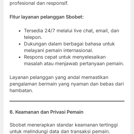
profesional dan responsif.
Fitur layanan pelanggan Sbobet:
Tersedia 24/7 melalui live chat, email, dan
telepon.
Dukungan dalam berbagai bahasa untuk
melayani pemain internasional.
Respons cepat untuk menyelesaikan
masalah atau menjawab pertanyaan pemain.
Layanan pelanggan yang andal memastikan
pengalaman bermain yang nyaman dan bebas dari
hambatan.
6. Keamanan dan Privasi Pemain
Sbobet menerapkan standar keamanan tertinggi
untuk melindungi data dan transaksi pemain.