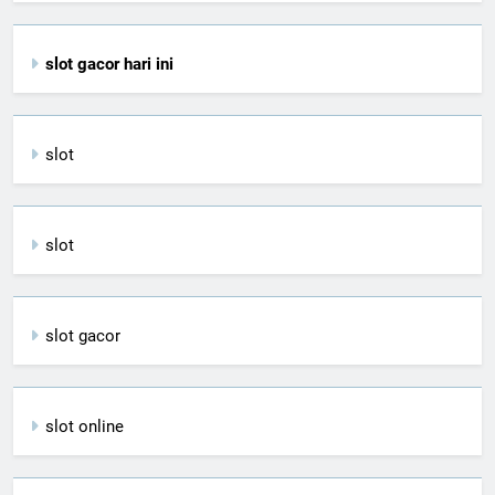
slot gacor hari ini
slot
slot
slot gacor
slot online