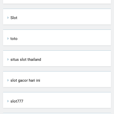
Slot
toto
situs slot thailand
slot gacor hari ini
slot777