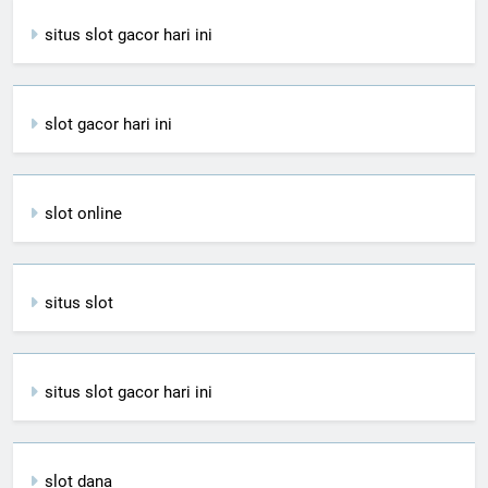
situs slot gacor hari ini
slot gacor hari ini
slot online
situs slot
situs slot gacor hari ini
slot dana