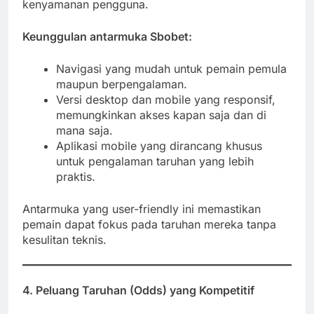
kenyamanan pengguna.
Keunggulan antarmuka Sbobet:
Navigasi yang mudah untuk pemain pemula
maupun berpengalaman.
Versi desktop dan mobile yang responsif,
memungkinkan akses kapan saja dan di
mana saja.
Aplikasi mobile yang dirancang khusus
untuk pengalaman taruhan yang lebih
praktis.
Antarmuka yang user-friendly ini memastikan
pemain dapat fokus pada taruhan mereka tanpa
kesulitan teknis.
4. Peluang Taruhan (Odds) yang Kompetitif