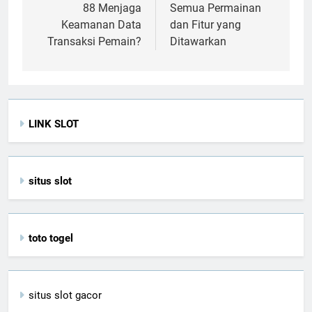
88 Menjaga
Semua Permainan
Keamanan Data
dan Fitur yang
Transaksi Pemain?
Ditawarkan
LINK SLOT
situs slot
toto togel
situs slot gacor