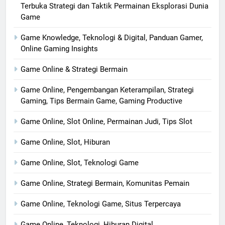
Terbuka Strategi dan Taktik Permainan Eksplorasi Dunia
Game
Game Knowledge, Teknologi & Digital, Panduan Gamer,
Online Gaming Insights
Game Online & Strategi Bermain
Game Online, Pengembangan Keterampilan, Strategi
Gaming, Tips Bermain Game, Gaming Productive
Game Online, Slot Online, Permainan Judi, Tips Slot
Game Online, Slot, Hiburan
Game Online, Slot, Teknologi Game
Game Online, Strategi Bermain, Komunitas Pemain
Game Online, Teknologi Game, Situs Terpercaya
Game Online, Teknologi, Hiburan Digital